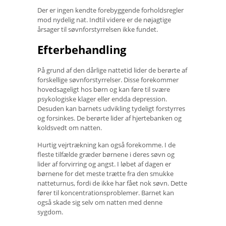
Der er ingen kendte forebyggende forholdsregler
mod nydelig nat. Indtil videre er de nøjagtige
årsager til søvnforstyrrelsen ikke fundet.
Efterbehandling
På grund af den dårlige nattetid lider de berørte af
forskellige søvnforstyrrelser. Disse forekommer
hovedsageligt hos børn og kan føre til svære
psykologiske klager eller endda depression.
Desuden kan barnets udvikling tydeligt forstyrres
og forsinkes. De berørte lider af hjertebanken og
koldsvedt om natten.
Hurtig vejrtrækning kan også forekomme. I de
fleste tilfælde græder børnene i deres søvn og
lider af forvirring og angst. I løbet af dagen er
børnene for det meste trætte fra den smukke
natteturnus, fordi de ikke har fået nok søvn. Dette
fører til koncentrationsproblemer. Barnet kan
også skade sig selv om natten med denne
sygdom.