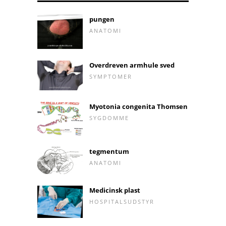
pungen
ANATOMI
Overdreven armhule sved
SYMPTOMER
Myotonia congenita Thomsen
SYGDOMME
tegmentum
ANATOMI
Medicinsk plast
HOSPITALSUDSTYR