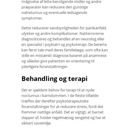
Indgivelse af lette beroligende midler og andre
præparater kan reducere den gunstige
natteturnus og eventuelle ledsagende
symptomer.
Dette reducerer sandsynligheden for panikanfald,
ulykker og andre komplikationer. Natterrorerne
diagnosticeres og behandles af en neurolog eller
en specialist i psykiatri og psykoterapi. De berørte
kan først tale med deres familielæge, som ofte kan
stille en mistænkt diagnose baseret på anamnese
og således give patienten en orientering til
yderligere foranstaltninger.
Behandling og terapi
Der er sjældent behov for terapi til at nyde
nocturnus i barndommen. I de fleste tilfælde
træffes der derefter psykoterapeutiske
foranstaltninger for at reducere stress, fordi det
fremmer nattlige anfald. Det er vigtigt, at barnet
slapper af, holder regelmæssig sengetid og har et
sikkert sovemiljø.