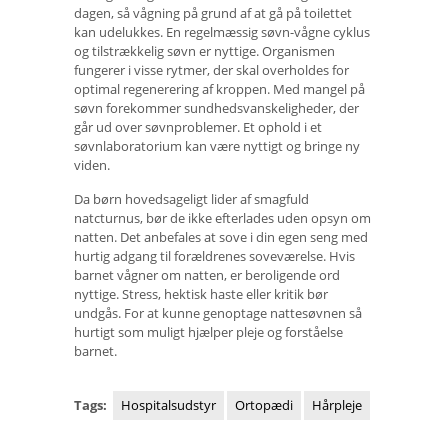
dagen, så vågning på grund af at gå på toilettet
kan udelukkes. En regelmæssig søvn-vågne cyklus
og tilstrækkelig søvn er nyttige. Organismen
fungerer i visse rytmer, der skal overholdes for
optimal regenerering af kroppen. Med mangel på
søvn forekommer sundhedsvanskeligheder, der
går ud over søvnproblemer. Et ophold i et
søvnlaboratorium kan være nyttigt og bringe ny
viden.
Da børn hovedsageligt lider af smagfuld
natcturnus, bør de ikke efterlades uden opsyn om
natten. Det anbefales at sove i din egen seng med
hurtig adgang til forældrenes soveværelse. Hvis
barnet vågner om natten, er beroligende ord
nyttige. Stress, hektisk haste eller kritik bør
undgås. For at kunne genoptage nattesøvnen så
hurtigt som muligt hjælper pleje og forståelse
barnet.
Tags:
Hospitalsudstyr
Ortopædi
Hårpleje