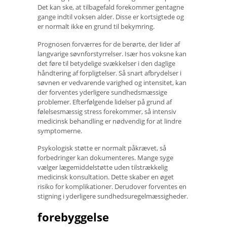
Det kan ske, at tilbagefald forekommer gentagne
gange indtil voksen alder. Disse er kortsigtede og
er normalt ikke en grund til bekymring.
Prognosen forværres for de berørte, der lider af
langvarige søvnforstyrrelser. Især hos voksne kan
det føre til betydelige svækkelser i den daglige
håndtering af forpligtelser. Så snart afbrydelser i
søvnen er vedvarende varighed og intensitet, kan
der forventes yderligere sundhedsmæssige
problemer. Efterfølgende lidelser på grund af
følelsesmæssig stress forekommer, så intensiv
medicinsk behandling er nødvendig for at lindre
symptomerne.
Psykologisk støtte er normalt påkrævet, så
forbedringer kan dokumenteres. Mange syge
vælger lægemiddelstøtte uden tilstrækkelig
medicinsk konsultation. Dette skaber en øget
risiko for komplikationer. Derudover forventes en
stigning i yderligere sundhedsuregelmæssigheder.
forebyggelse