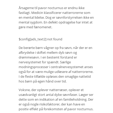
Årsagerne til pavor nocturnus er endnu ikke
fastlagt. Medicin klassificerer natterrorerne som
en mental lidelse. Dog er søvnforstyrrelsen ikke en
mental sygdom. En defekt opdragelse har intet at
gøre med fænomenet.
$config[ads_text2] not found
De berørte børn vågner op fra søvn, når der er en
afbrydelse i skiftet mellem dyb søvn og
drømmesøvn. I en bestemt forstand er
nervesystemet for spændt. Særlige
modningsprocesser i centralnervesystemet anses
også for at være mulige udløsere af natterrorerne.
I de fleste tilfælde opløses den smaglige nattetid
hos børn på egen hånd over tid.
Voksne, der oplever natterræser, oplever et
usædvanligt stort antal dybe søvnfaser. Læger ser
dette som en indikation af en familieholdning. Der
er også nogle risikofaktorer, der kan have en
positiv effekt på forekomsten af ​​pavor nocturnus.