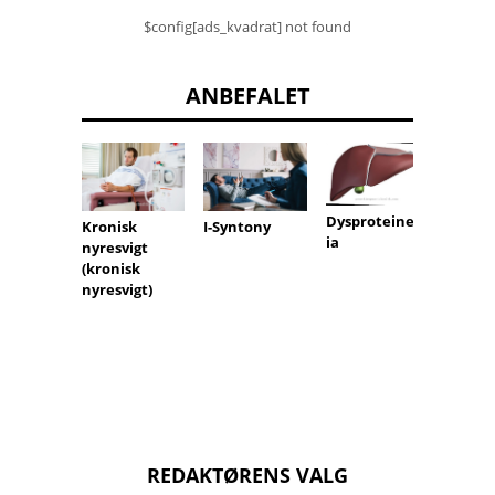
$config[ads_kvadrat] not found
ANBEFALET
Cervik
dystoc
Dysproteinem
Kronisk
I-Syntony
ia
nyresvigt
(kronisk
nyresvigt)
REDAKTØRENS VALG