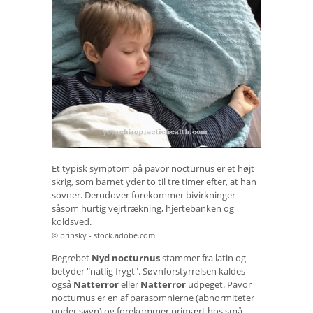
Et typisk symptom på pavor nocturnus er et højt
skrig, som barnet yder to til tre timer efter, at han
sovner. Derudover forekommer bivirkninger
såsom hurtig vejrtrækning, hjertebanken og
koldsved.
© brinsky - stock.adobe.com
Begrebet
Nyd nocturnus
stammer fra latin og
betyder "natlig frygt". Søvnforstyrrelsen kaldes
også
Natterror
eller
Natterror
udpeget. Pavor
nocturnus er en af ​​parasomnierne (abnormiteter
under søvn) og forekommer primært hos små