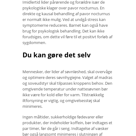
Imidlertid lider pårørende og forældre især de
psykologiske klager over pavor nocturnus. En
direkte og kausal behandling af pavor nocturnus
er normalt ikke mulig. Ved at undgå stress kan
symptomerne reduceres. Barnet kan også have
brug for psykologisk behandling. Det kan ikke
forudsiges, om dette vil føre til et positivt forløb af
sygdommen.
Du kan gøre det selv
Mennesker, der lider af søvnløshed, skal overvåge
og optimere deres søvnhygiejne. Valget af madras
og soveudstyr skal tilpasses kroppens behov. Den
omgivende temperatur under nattesøvnen bør
ikke være for kold eller for varm. Tilstrækkelig
iltforsyning er vigtig, og omgivelsesstøj skal
minimeres.
Ingen måltider, sukkerholdige fødevarer eller
produkter, der indeholder koffein, bør indtages et
par timer, før de går i seng. Indtagelse af væsker
bør også langsomt minimeres i slutningen af ​​