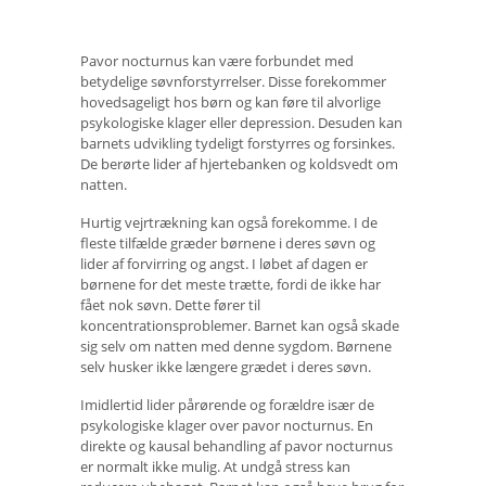
Pavor nocturnus kan være forbundet med
betydelige søvnforstyrrelser. Disse forekommer
hovedsageligt hos børn og kan føre til alvorlige
psykologiske klager eller depression. Desuden kan
barnets udvikling tydeligt forstyrres og forsinkes.
De berørte lider af hjertebanken og koldsvedt om
natten.
Hurtig vejrtrækning kan også forekomme. I de
fleste tilfælde græder børnene i deres søvn og
lider af forvirring og angst. I løbet af dagen er
børnene for det meste trætte, fordi de ikke har
fået nok søvn. Dette fører til
koncentrationsproblemer. Barnet kan også skade
sig selv om natten med denne sygdom. Børnene
selv husker ikke længere grædet i deres søvn.
Imidlertid lider pårørende og forældre især de
psykologiske klager over pavor nocturnus. En
direkte og kausal behandling af pavor nocturnus
er normalt ikke mulig. At undgå stress kan