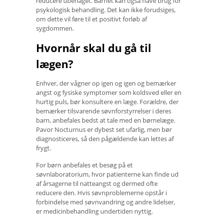
reducere ubehaget. Barnet kan også have brug for
psykologisk behandling. Det kan ikke forudsiges,
om dette vil føre til et positivt forløb af
sygdommen.
Hvornår skal du gå til
lægen?
Enhver, der vågner op igen og igen og bemærker
angst og fysiske symptomer som koldsved eller en
hurtig puls, bør konsultere en læge. Forældre, der
bemærker tilsvarende søvnforstyrrelser i deres
barn, anbefales bedst at tale med en børnelæge.
Pavor Nocturnus er dybest set ufarlig, men bør
diagnosticeres, så den pågældende kan lettes af
frygt.
For børn anbefales et besøg på et
søvnlaboratorium, hvor patienterne kan finde ud
af årsagerne til natteangst og dermed ofte
reducere den. Hvis søvnproblemerne opstår i
forbindelse med søvnvandring og andre lidelser,
er medicinbehandling undertiden nyttig.