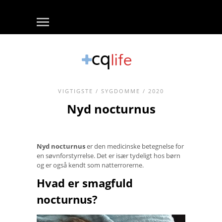
VIGTIGSTE
/
SYGDOMME
/ 2020
Nyd nocturnus
Nyd nocturnus
er den medicinske betegnelse for
en søvnforstyrrelse. Det er især tydeligt hos børn
og er også kendt som natterrorerne.
Hvad er smagfuld
nocturnus?