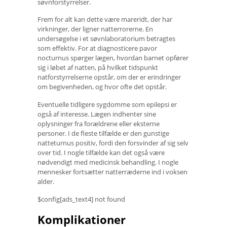
søvnforstyrrelser.
Frem for alt kan dette være mareridt, der har
virkninger, der ligner natterrorerne. En
undersøgelse i et søvnlaboratorium betragtes
som effektiv. For at diagnosticere pavor
nocturnus spørger lægen, hvordan barnet opfører
sig i løbet af natten, på hvilket tidspunkt
natforstyrrelserne opstår, om der er erindringer
om begivenheden, og hvor ofte det opstår.
Eventuelle tidligere sygdomme som epilepsi er
også af interesse. Lægen indhenter sine
oplysninger fra forældrene eller eksterne
personer. I de fleste tilfælde er den gunstige
natteturnus positiv, fordi den forsvinder af sig selv
over tid. I nogle tilfælde kan det også være
nødvendigt med medicinsk behandling. I nogle
mennesker fortsætter natterræderne ind i voksen
alder.
$config[ads_text4] not found
Komplikationer