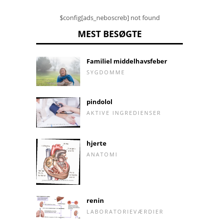
$config[ads_neboscreb] not found
MEST BESØGTE
Familiel middelhavsfeber
SYGDOMME
pindolol
AKTIVE INGREDIENSER
hjerte
ANATOMI
renin
LABORATORIEVÆRDIER