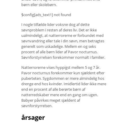
børn eller skolebørn.
$config[ads_text1] not found
I nogle tilfælde lider voksne dog af dette
søvnproblem i resten af ​​deres liv. Det er ikke
ualmindeligt, at natterrorerne er forbundet med
søvnvandring eller tale i din søvn, men betragtes
generelt som uskadelige. Mellem en og seks
procent af alle børn lider af Pavor nocturnus.
Søvnforstyrrelsen forekommer normalt i familier.
Natterrorerne vises hyppigst mellem 5 og 7 år.
Pavor nocturnus forekommer kun sjældent efter
puberteten. Sygdommen er mere almindelig hos
drenge end hos kvinder. Imidlertid lider ikke mere
end en procent af alle berørte børn af
natterredskaber mere end en gang om ugen.
Babyer påvirkes meget sjældent af
søvnforstyrrelsen.
årsager