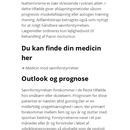
Natterrorerne er især stressende i voksen alder. I
dette tilfælde giver afslapningsmetoder såsom
progressiv muskelafslapning eller autogen træning
mening. Adfærdsterapi betragtes også som nyttigt
for at roligt håndtere søvnforstyrrelsen.
Lægemidler ordineres kun lejlighedsvist til
behandling af Pavor nocturnus.
Du kan finde din medicin
her
➔ Medicin mod søvnforstyrrelser
Outlook og prognose
Søvnforstyrrelsen forekommer i de fleste tilfælde
hos småbørn eller skolebørn. Prognosen for disse
patienter er næsten altid gunstig.Der er en
midlertidig uregelmæssighed i søvn, der primært
forekommer mellem fem og syv år og slutter med
spontan bedring. Forstyrrelserne varer i et par
måneder eller år og forsvinder i løbet af
udviklingsprocessen så pludselig som de opstod.