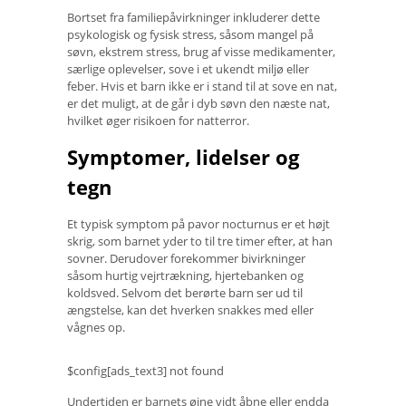
Bortset fra familiepåvirkninger inkluderer dette
psykologisk og fysisk stress, såsom mangel på
søvn, ekstrem stress, brug af visse medikamenter,
særlige oplevelser, sove i et ukendt miljø eller
feber. Hvis et barn ikke er i stand til at sove en nat,
er det muligt, at de går i dyb søvn den næste nat,
hvilket øger risikoen for natterror.
Symptomer, lidelser og
tegn
Et typisk symptom på pavor nocturnus er et højt
skrig, som barnet yder to til tre timer efter, at han
sovner. Derudover forekommer bivirkninger
såsom hurtig vejrtrækning, hjertebanken og
koldsved. Selvom det berørte barn ser ud til
ængstelse, kan det hverken snakkes med eller
vågnes op.
$config[ads_text3] not found
Undertiden er barnets øjne vidt åbne eller endda