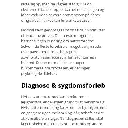
rette sig op, men de vågner stadig ikke op. I
ekstreme tilfælde hopper barnet ud af sengen og
løber væk uden at være opmærksom på deres
omgivelser, hvilket kan føre til kvæstelser.
Normal søvn genoptages normalt ca. 15 minutter
efter denne proces. Den næste morgen har
børnene ingen erindring om natterrorerne.
Selvom de fleste forældre er meget bekymrede
over pavor nocturnus, betragtes
søvnforstyrrelsen ikke som farlig for barnets
helbred. Da der normalt ikke er nogen
hukommelse om processen, er der ingen
psykologiske lidelser.
Diagnose & sygdomsforløb
Hvis pavor nocturnus kun forekommer
lejlighedsvis, er der ingen grund til at bekymre sig.
Hvis natterrorene dog forekommer hyppigere end
en gang om ugen mellem 6 og 7 år, anbefales det
at konsultere en læge. Når diagnosen stilles, skal
lægen skelne mellem Pavor nocturnus og andre