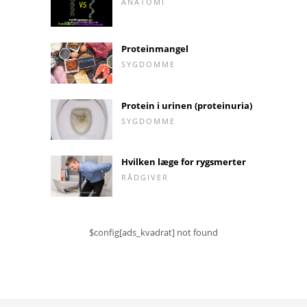
ANATOMI
Proteinmangel
SYGDOMME
Protein i urinen (proteinuria)
SYGDOMME
Hvilken læge for rygsmerter
RÅDGIVER
$config[ads_kvadrat] not found