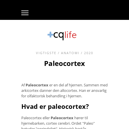
VIGTIGSTE
/
ANATOMI
/ 2020
Paleocortex
Af
Paleocortex
er en del af hjernen. Sammen med
arkicortex danner den allocortex. Han er ansvarlig
for olfaktorisk behandling i hjernen.
Hvad er paleocortex?
Paleocortex eller
Paleocortex
hører til
hjernebarken, cortex cerebri. Ordet "Paleo"
betyder "oprindeligt". Historisk består