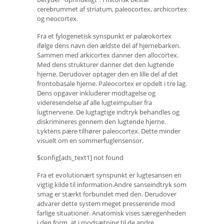
cerebrummet af striatum, paleocortex, archicortex
og neocortex.
Fra et fylogenetisk synspunkt er palæokortex
ifølge dens navn den ældste del af hjernebarken.
Sammen med arkicortex danner den allocortex.
Med dens strukturer danner det den lugtende
hjerne. Derudover optager den en lille del af det
frontobasale hjerne. Paleocortex er opdelt i tre lag.
Dens opgaver inkluderer modtagelse og
videresendelse af alle lugteimpulser fra
lugtnervene. De lugtagtige indtryk behandles og
diskrimineres gennem den lugtende hjerne.
Lyktens pære tilhører paleocortex. Dette minder
visuelt om en sommerfuglensensor.
$config[ads_text1] not found
Fra et evolutionært synspunkt er lugtesansen en
vigtig kilde til information.Andre sanseindtryk som
smag er stærkt forbundet med den. Derudover
advarer dette system meget presserende mod
farlige situationer. Anatomisk vises særegenheden
i den form, at i modsætning til de andre