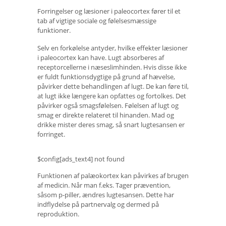
Forringelser og læsioner i paleocortex fører til et
tab af vigtige sociale og følelsesmæssige
funktioner.
Selv en forkølelse antyder, hvilke effekter læsioner
i paleocortex kan have. Lugt absorberes af
receptorcellerne i næseslimhinden. Hvis disse ikke
er fuldt funktionsdygtige på grund af hævelse,
påvirker dette behandlingen af ​​lugt. De kan føre til,
at lugt ikke længere kan opfattes og fortolkes. Det
påvirker også smagsfølelsen. Følelsen af ​​lugt og
smag er direkte relateret til hinanden. Mad og
drikke mister deres smag, så snart lugtesansen er
forringet.
$config[ads_text4] not found
Funktionen af ​​palæokortex kan påvirkes af brugen
af ​​medicin. Når man f.eks. Tager prævention,
såsom p-piller, ændres lugtesansen. Dette har
indflydelse på partnervalg og dermed på
reproduktion.