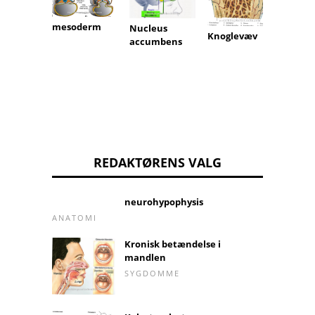
mesoderm
Nucleus
Styloh
Knoglevæv
accumbens
muske
REDAKTØRENS VALG
neurohypophysis
ANATOMI
Kronisk betændelse i
mandlen
SYGDOMME