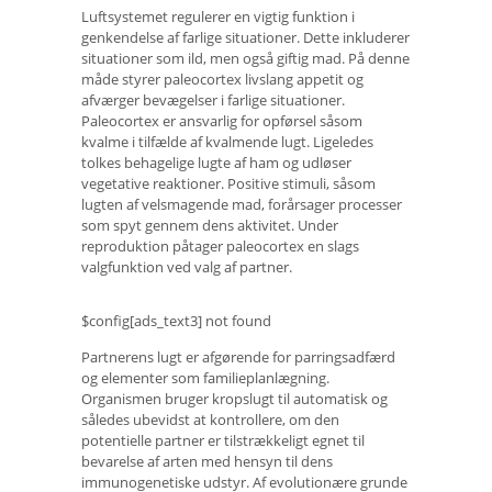
Luftsystemet regulerer en vigtig funktion i
genkendelse af farlige situationer. Dette inkluderer
situationer som ild, men også giftig mad. På denne
måde styrer paleocortex livslang appetit og
afværger bevægelser i farlige situationer.
Paleocortex er ansvarlig for opførsel såsom
kvalme i tilfælde af kvalmende lugt. Ligeledes
tolkes behagelige lugte af ham og udløser
vegetative reaktioner. Positive stimuli, såsom
lugten af ​​velsmagende mad, forårsager processer
som spyt gennem dens aktivitet. Under
reproduktion påtager paleocortex en slags
valgfunktion ved valg af partner.
$config[ads_text3] not found
Partnerens lugt er afgørende for parringsadfærd
og elementer som familieplanlægning.
Organismen bruger kropslugt til automatisk og
således ubevidst at kontrollere, om den
potentielle partner er tilstrækkeligt egnet til
bevarelse af arten med hensyn til dens
immunogenetiske udstyr. Af evolutionære grunde