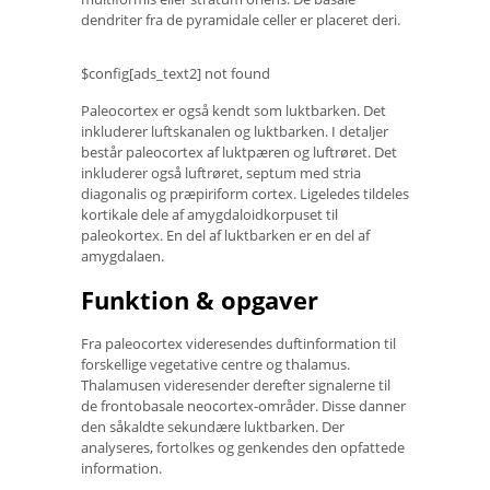
dendriter fra de pyramidale celler er placeret deri.
$config[ads_text2] not found
Paleocortex er også kendt som luktbarken. Det
inkluderer luftskanalen og luktbarken. I detaljer
består paleocortex af luktpæren og luftrøret. Det
inkluderer også luftrøret, septum med stria
diagonalis og præpiriform cortex. Ligeledes tildeles
kortikale dele af amygdaloidkorpuset til
paleokortex. En del af luktbarken er en del af
amygdalaen.
Funktion & opgaver
Fra paleocortex videresendes duftinformation til
forskellige vegetative centre og thalamus.
Thalamusen videresender derefter signalerne til
de frontobasale neocortex-områder. Disse danner
den såkaldte sekundære luktbarken. Der
analyseres, fortolkes og genkendes den opfattede
information.