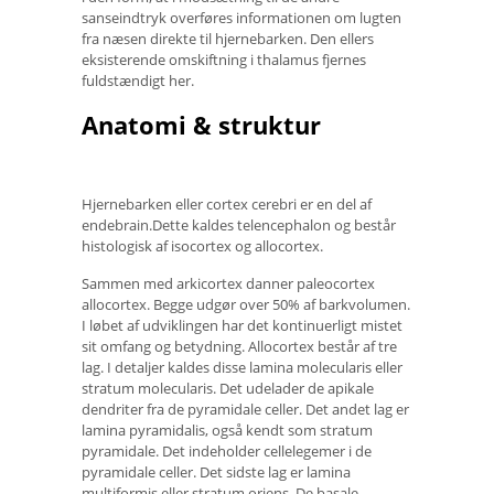
sanseindtryk overføres informationen om lugten
fra næsen direkte til hjernebarken. Den ellers
eksisterende omskiftning i thalamus fjernes
fuldstændigt her.
Anatomi & struktur
Hjernebarken eller cortex cerebri er en del af
endebrain.Dette kaldes telencephalon og består
histologisk af isocortex og allocortex.
Sammen med arkicortex danner paleocortex
allocortex. Begge udgør over 50% af barkvolumen.
I løbet af udviklingen har det kontinuerligt mistet
sit omfang og betydning. Allocortex består af tre
lag. I detaljer kaldes disse lamina molecularis eller
stratum molecularis. Det udelader de apikale
dendriter fra de pyramidale celler. Det andet lag er
lamina pyramidalis, også kendt som stratum
pyramidale. Det indeholder cellelegemer i de
pyramidale celler. Det sidste lag er lamina
multiformis eller stratum oriens. De basale