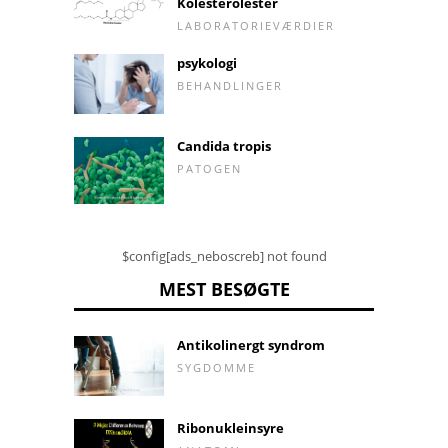
Kolesterolester
LABORATORIEVÆRDIER
psykologi
BEHANDLINGER
Candida tropis
PATOGEN
$config[ads_neboscreb] not found
MEST BESØGTE
Antikolinergt syndrom
SYGDOMME
Ribonukleinsyre