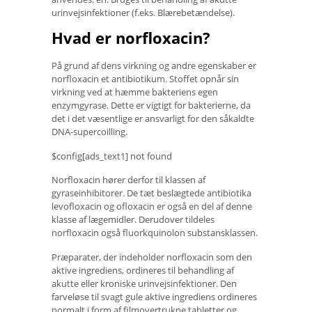
urinvejsinfektioner (f.eks. Blærebetændelse).
Hvad er norfloxacin?
På grund af dens virkning og andre egenskaber er
norfloxacin et antibiotikum. Stoffet opnår sin
virkning ved at hæmme bakteriens egen
enzymgyrase. Dette er vigtigt for bakterierne, da
det i det væsentlige er ansvarligt for den såkaldte
DNA-supercoilling.
$config[ads_text1] not found
Norfloxacin hører derfor til klassen af ​​
gyraseinhibitorer. De tæt beslægtede antibiotika
levofloxacin og ofloxacin er også en del af denne
klasse af lægemidler. Derudover tildeles
norfloxacin også fluorkquinolon substansklassen.
Præparater, der indeholder norfloxacin som den
aktive ingrediens, ordineres til behandling af
akutte eller kroniske urinvejsinfektioner. Den
farveløse til svagt gule aktive ingrediens ordineres
normalt i form af filmovertrukne tabletter og