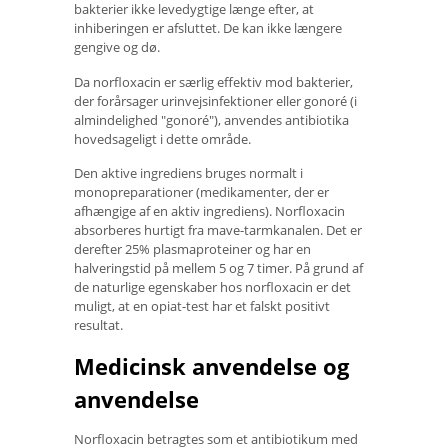
bakterier ikke levedygtige længe efter, at
inhiberingen er afsluttet. De kan ikke længere
gengive og dø.
Da norfloxacin er særlig effektiv mod bakterier,
der forårsager urinvejsinfektioner eller gonoré (i
almindelighed "gonoré"), anvendes antibiotika
hovedsageligt i dette område.
Den aktive ingrediens bruges normalt i
monopreparationer (medikamenter, der er
afhængige af en aktiv ingrediens). Norfloxacin
absorberes hurtigt fra mave-tarmkanalen. Det er
derefter 25% plasmaproteiner og har en
halveringstid på mellem 5 og 7 timer. På grund af
de naturlige egenskaber hos norfloxacin er det
muligt, at en opiat-test har et falskt positivt
resultat.
Medicinsk anvendelse og
anvendelse
Norfloxacin betragtes som et antibiotikum med