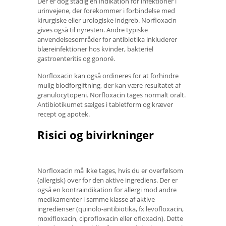
Der er dog stadig en indikation for infektioner i
urinvejene, der forekommer i forbindelse med
kirurgiske eller urologiske indgreb. Norfloxacin
gives også til nyresten. Andre typiske
anvendelsesområder for antibiotika inkluderer
blæreinfektioner hos kvinder, bakteriel
gastroenteritis og gonoré.
Norfloxacin kan også ordineres for at forhindre
mulig blodforgiftning, der kan være resultatet af
granulocytopeni. Norfloxacin tages normalt oralt.
Antibiotikumet sælges i tabletform og kræver
recept og apotek.
Risici og bivirkninger
Norfloxacin må ikke tages, hvis du er overfølsom
(allergisk) over for den aktive ingrediens. Der er
også en kontraindikation for allergi mod andre
medikamenter i samme klasse af aktive
ingredienser (quinolo-antibiotika, fx levofloxacin,
moxifloxacin, ciprofloxacin eller ofloxacin). Dette