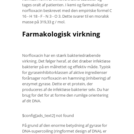
tages oralt af patienten. I kemi og farmakologi er
norfloxacin beskrevet med den empiriske formel C
16 - H 18 - F - N 3 - O 3. Dette svarer til en moralsk
masse på 319,33 g / mol.
Farmakologisk virkning
Norfloxacin har en stærk bakteriedræbende
virkning. Det følger heraf, at det dræber infektiøse
bakterier på en målrettet og effektiv måde. Typisk
for gyraseinhibitorklassen af ​​aktive ingredienser
forårsager norfloxacin en hæmning (inhibering) af
enzymet gyrase. Dette er et protein, der
produceres af de infektiøse bakterier selv. Du har
brug for det for at forme den rumlige orientering
af dit DNA.
$config[ads_text2] not found
På grund af den enorme betydning af gyrase for
DNA-supercoiling (ringformet design af DNA), er