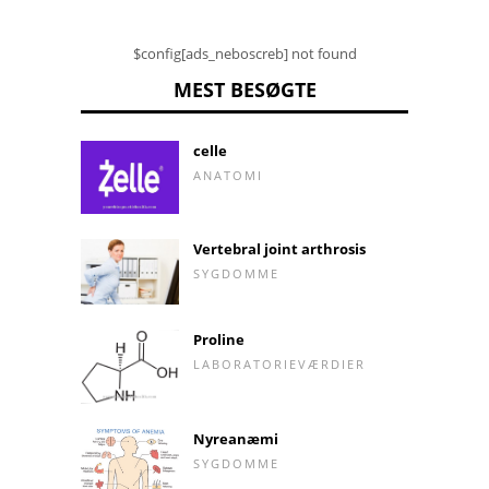
$config[ads_neboscreb] not found
MEST BESØGTE
celle
ANATOMI
Vertebral joint arthrosis
SYGDOMME
Proline
LABORATORIEVÆRDIER
Nyreanæmi
SYGDOMME