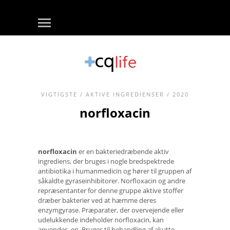
VIGTIGSTE
/
AKTIVE INGREDIENSER
/ 2020
norfloxacin
norfloxacin
er en bakteriedræbende aktiv
ingrediens, der bruges i nogle bredspektrede
antibiotika i humanmedicin og hører til gruppen af
​​såkaldte gyraseinhibitorer. Norfloxacin og andre
repræsentanter for denne gruppe aktive stoffer
dræber bakterier ved at hæmme deres
enzymgyrase. Præparater, der overvejende eller
udelukkende indeholder norfloxacin, kan
anvendes. en. Bruges til behandling af akutte