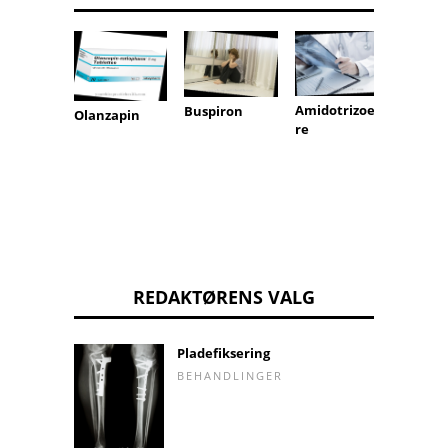
artem
Amidotrizoesy
Buspiron
Olanzapin
re
REDAKTØRENS VALG
Pladefiksering
BEHANDLINGER