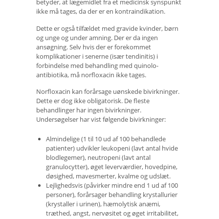
betyder, at lægemidlet fra et medicinsk synspunkt
ikke må tages, da der er en kontraindikation.
Dette er også tilfældet med gravide kvinder, børn
og unge og under amning. Der er da ingen
ansøgning. Selv hvis der er forekommet
komplikationer i senerne (især tendinitis) i
forbindelse med behandling med quinolo-
antibiotika, må norfloxacin ikke tages.
Norfloxacin kan forårsage uønskede bivirkninger.
Dette er dog ikke obligatorisk. De fleste
behandlinger har ingen bivirkninger.
Undersøgelser har vist følgende bivirkninger:
Almindelige (1 til 10 ud af 100 behandlede
patienter) udvikler leukopeni (lavt antal hvide
blodlegemer), neutropeni (lavt antal
granulocytter), øget leverværdier, hovedpine,
døsighed, mavesmerter, kvalme og udslæt.
Lejlighedsvis (påvirker mindre end 1 ud af 100
personer), forårsager behandling krystallurier
(krystaller i urinen), hæmolytisk anæmi,
træthed, angst, nervøsitet og øget irritabilitet,