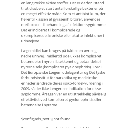
en lang række aktive stoffer. Det er derfor i stand
til at dræbe et stort antal forskellige bakterier på
en meget effektiv måde. Som et antibiotikum, der
hører til klassen af ​​gyraseinhibitorer, anvendes
norfloxacin til behandling af infektionssygdomme.
Det er indiceret til komplicerede og
ukomplicerede, kroniske eller akutte infektioner i
urinvejene.
Lægemidlet kan bruges på både den øvre og
nedre urinvej. Imidlertid udelukkes kompliceret
betændelse i nyren i bækkenet og betændelse i
nyrerne selv (kompliceret pyelonephritis). Fordi
Det Europæiske Lægemiddelagentur og Det tyske
forbundsinstitut for narkotika og medicinske
enheder ændrede deres risiko-fordel-vurdering i
2009, så der ikke længere er indikation for disse
sygdomme. Årsagen var en utilstrækkelig påviselig
effektivitet ved kompliceret pyelonephritis eller
betændelse i nyrerne.
$config[ads_text3] not found