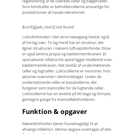
regenerering af de cilierede celler og bægerceller.
Som kirtelceller er beholdercellerne ansvarlige for
produktionen af ​​nasale sekretioner.
$config[ads_text2] not found
Luktslimhinden i den øvre næsegang består også
af tre lag væv. To lag heraf har en struktur, der
ligner strukturen i næsens luftvejsslimhinde. Disse
er også lamina propia og kældermembranen. Et
specialiseret olfaktorisk epitel ligger imidlertid over
kældermembranen. Det består af understøttende
celler og lugtceller. Luktscellerne er neuroner, hvis
aksoner svømmer i slimhindelaget. Under de
understøttende celler er basalcellerne, der
fungerer som stamceller for de lugtende celler.
Luktscellerne har en levetid på 60 dage og fornyes
gentagne gange fra stamcellebeholderen.
Funktion & opgaver
Næseslimhinden tjener hovedsageligt til at
afværge infektion. Denne opgave overtages af den