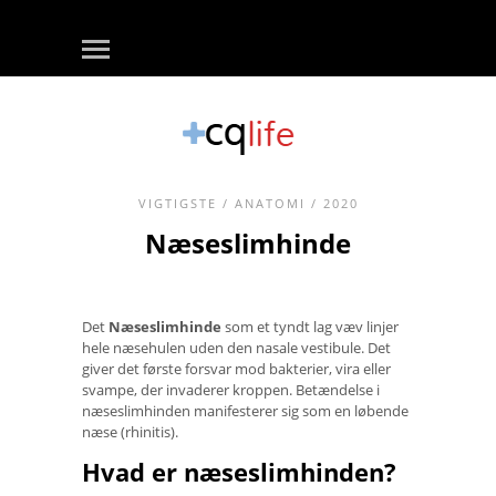
VIGTIGSTE
/
ANATOMI
/ 2020
Næseslimhinde
Det
Næseslimhinde
som et tyndt lag væv linjer
hele næsehulen uden den nasale vestibule. Det
giver det første forsvar mod bakterier, vira eller
svampe, der invaderer kroppen. Betændelse i
næseslimhinden manifesterer sig som en løbende
næse (rhinitis).
Hvad er næseslimhinden?