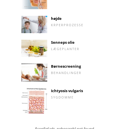
højde
KRPERPROZESSE
Senneps olie
LÆGEPLANTER
Børnescreening
BEHANDLINGER
Ichtyosis vulgaris
SYGDOMME
$config[ads_neboscreb] not found