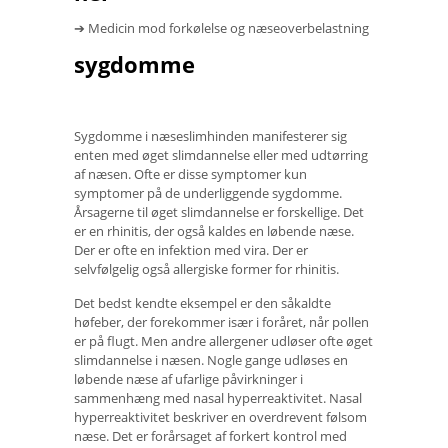
➔ Medicin mod forkølelse og næseoverbelastning
sygdomme
Sygdomme i næseslimhinden manifesterer sig
enten med øget slimdannelse eller med udtørring
af næsen. Ofte er disse symptomer kun
symptomer på de underliggende sygdomme.
Årsagerne til øget slimdannelse er forskellige. Det
er en rhinitis, der også kaldes en løbende næse.
Der er ofte en infektion med vira. Der er
selvfølgelig også allergiske former for rhinitis.
Det bedst kendte eksempel er den såkaldte
høfeber, der forekommer især i foråret, når pollen
er på flugt. Men andre allergener udløser ofte øget
slimdannelse i næsen. Nogle gange udløses en
løbende næse af ufarlige påvirkninger i
sammenhæng med nasal hyperreaktivitet. Nasal
hyperreaktivitet beskriver en overdrevent følsom
næse. Det er forårsaget af forkert kontrol med