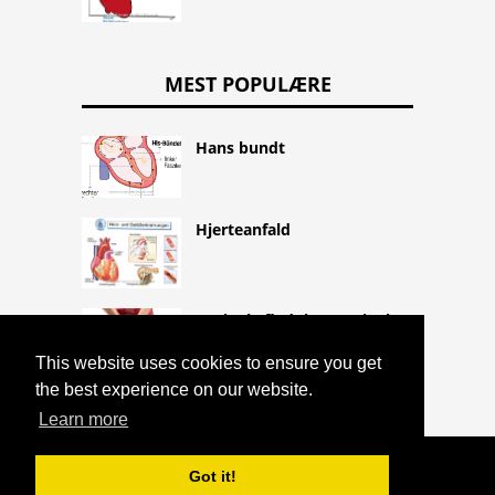
MEST POPULÆRE
Hans bundt
Hjerteanfald
Vaginal afladning, vaginal
afladning og vaginal
This website uses cookies to ensure you get
betændelse
the best experience on our website.
Learn more
COPYRIGHT 2026 HTTPS://CQLIFE.NET
Got it!
NÆSESLIMHINDE