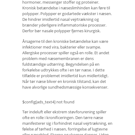
hormoner, messenger stoffer og proteiner.
Kronisk betændelse i næseslimhinden kan føre til
polypper. Polypper er godartede vækster i næsen.
De hindrer imidlertid nasal vejrtrækning og
brænder yderligere inflammatoriske processer.
Derfor bør nasale polypper fjernes kirurgisk.
Årsagerne til den kroniske betændelse kan være
infektioner med vira, bakterier eller svampe.
Allergiske processer spiller også en rolle. Et andet
problem med næsemembranen er dens
fuldstændige udtørring. Begyndelsen på en
forkølelse udtrykkes ofte i en tør næse. I dette
tilfælde er problemet imidlertid kun midlertidigt.
Når tør næse bliver en kronisk tilstand, kan det
have alvorlige sundhedsmæssige konsekvenser.
$config[ads_text4] not found
Tør indeluft eller ekstrem støvforurening spiller
ofte en rolle i kronificeringen. Den tørre næse
manifesterer sig i forhindret nasal vejrtrækning, en
følelse af tørhed i næsen, forringelse af lugtevne
eller næseblod. Skorpe og skorper dannes. Uden