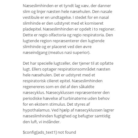
Næseslimhinden er et tyndt lag væv, der danner
slim og linjer næsten hele næsehulen. Den nasale
vestibule er en undtagelse. I stedet for en nasal
slimhinde er den udstyret med et korniseret
pladepitel. Næseslimhinden er opdelt i to regioner.
Dette er regio olfactoria og regio respiratoria. Den
lugtende region repræsenterer den lugtende
slimhinde og er placeret ved den øvre
næseindgang (meatus nasi superior).
Det har specielle lugtceller, der tjener til at opfatte
lugt. Ellers optager respirationsområdet næsten
hele næsehulen. Det er udstyret med et
respiratorisk cilieret epitel. Næseslimhinden
regenereres som en del af den såkaldte
næsecyklus. Næsecyklussen repræsenterer den
periodiske hævelse af turbinaterne uden behov
for en ekstern stimulus. Det styres af
hypothalamus. Ved hjælp af næsecyklussen lagrer
næseslimhinden fugtighed og befugter samtidig
den luft, vi indånder.
$config[ads_text1] not found