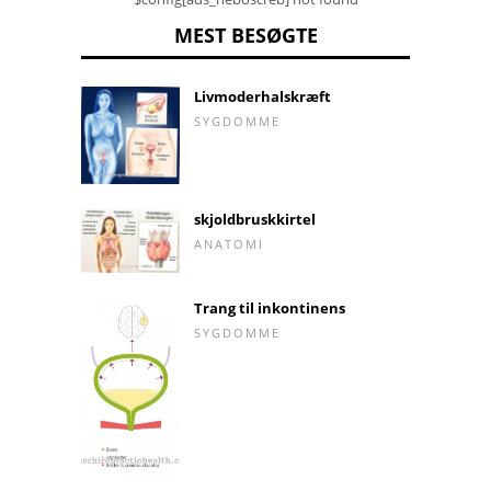
MEST BESØGTE
Livmoderhalskræft
SYGDOMME
skjoldbruskkirtel
ANATOMI
Trang til inkontinens
SYGDOMME