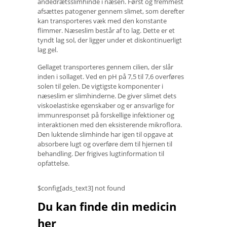
åndedrætsslimhinde i næsen. Først og fremmest
afsættes patogener gennem slimet, som derefter
kan transporteres væk med den konstante
flimmer. Næseslim består af to lag. Dette er et
tyndt lag sol, der ligger under et diskontinuerligt
lag gel.
Gellaget transporteres gennem cilien, der slår
inden i sollaget. Ved en pH på 7,5 til 7,6 overføres
solen til gelen. De vigtigste komponenter i
næseslim er slimhinderne. De giver slimet dets
viskoelastiske egenskaber og er ansvarlige for
immunresponset på forskellige infektioner og
interaktionen med den eksisterende mikroflora.
Den luktende slimhinde har igen til opgave at
absorbere lugt og overføre dem til hjernen til
behandling. Der frigives lugtinformation til
opfattelse.
$config[ads_text3] not found
Du kan finde din medicin
her