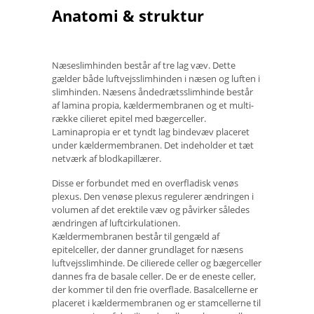
Anatomi & struktur
Næseslimhinden består af tre lag væv. Dette
gælder både luftvejsslimhinden i næsen og luften i
slimhinden. Næsens åndedrætsslimhinde består
af lamina propia, kældermembranen og et multi-
række cilieret epitel med bægerceller.
Laminapropia er et tyndt lag bindevæv placeret
under kældermembranen. Det indeholder et tæt
netværk af blodkapillærer.
Disse er forbundet med en overfladisk venøs
plexus. Den venøse plexus regulerer ændringen i
volumen af ​​det erektile væv og påvirker således
ændringen af ​​luftcirkulationen.
Kældermembranen består til gengæld af
epitelceller, der danner grundlaget for næsens
luftvejsslimhinde. De cilierede celler og bægerceller
dannes fra de basale celler. De er de eneste celler,
der kommer til den frie overflade. Basalcellerne er
placeret i kældermembranen og er stamcellerne til