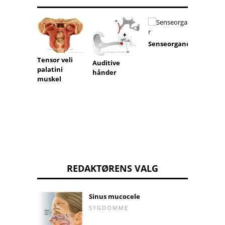
Senseorganer
Tensor veli
Auditive
palatini
hånder
Conus
muskel
medull
REDAKTØRENS VALG
Sinus mucocele
SYGDOMME