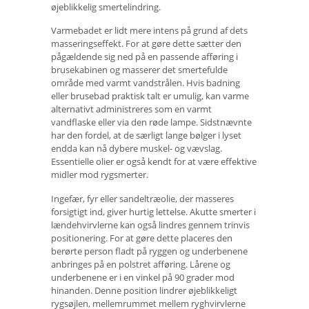
øjeblikkelig smertelindring.
Varmebadet er lidt mere intens på grund af dets
masseringseffekt. For at gøre dette sætter den
pågældende sig ned på en passende afføring i
brusekabinen og masserer det smertefulde
område med varmt vandstrålen. Hvis badning
eller brusebad praktisk talt er umulig, kan varme
alternativt administreres som en varmt
vandflaske eller via den røde lampe. Sidstnævnte
har den fordel, at de særligt lange bølger i lyset
endda kan nå dybere muskel- og vævslag.
Essentielle olier er også kendt for at være effektive
midler mod rygsmerter.
Ingefær, fyr eller sandeltræolie, der masseres
forsigtigt ind, giver hurtig lettelse. Akutte smerter i
lændehvirvlerne kan også lindres gennem trinvis
positionering. For at gøre dette placeres den
berørte person fladt på ryggen og underbenene
anbringes på en polstret afføring. Lårene og
underbenene er i en vinkel på 90 grader mod
hinanden. Denne position lindrer øjeblikkeligt
rygsøjlen, mellemrummet mellem ryghvirvlerne