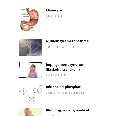
Mavesyre
ANATOMI
Nukleinsyremetabolisme
KRPERPROZESSE
Impingement syndrom
(flaskehalssyndrom)
SYGDOMME
Adenosindiphosphat
LABORATORIEVÆRDIER
Blødning under graviditet
RÅDGIVER