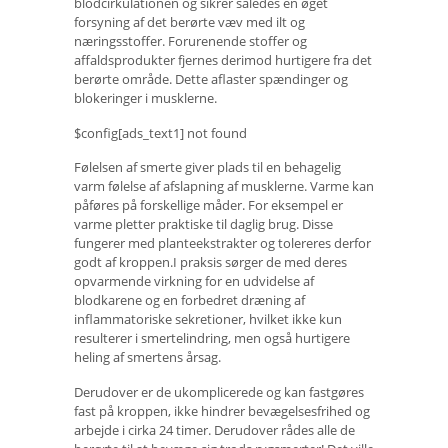
blodcirkulationen og sikrer således en øget
forsyning af det berørte væv med ilt og
næringsstoffer. Forurenende stoffer og
affaldsprodukter fjernes derimod hurtigere fra det
berørte område. Dette aflaster spændinger og
blokeringer i musklerne.
$config[ads_text1] not found
Følelsen af ​​smerte giver plads til en behagelig
varm følelse af afslapning af musklerne. Varme kan
påføres på forskellige måder. For eksempel er
varme pletter praktiske til daglig brug. Disse
fungerer med planteekstrakter og tolereres derfor
godt af kroppen.I praksis sørger de med deres
opvarmende virkning for en udvidelse af
blodkarene og en forbedret dræning af
inflammatoriske sekretioner, hvilket ikke kun
resulterer i smertelindring, men også hurtigere
heling af smertens årsag.
Derudover er de ukomplicerede og kan fastgøres
fast på kroppen, ikke hindrer bevægelsesfrihed og
arbejde i cirka 24 timer. Derudover rådes alle de