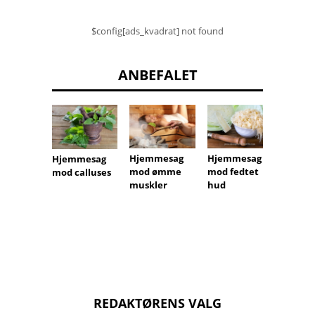
$config[ads_kvadrat] not found
ANBEFALET
Hjemmesag
Hjemmesag
Hjemm
Hjemmesag
mod ømme
mod fedtet
til pos
mod calluses
muskler
hud
under
REDAKTØRENS VALG