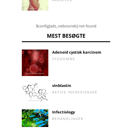
$config[ads_neboscreb] not found
MEST BESØGTE
Adenoid cystisk karcinom
SYGDOMME
vinblastin
AKTIVE INGREDIENSER
Infectiology
BEHANDLINGER