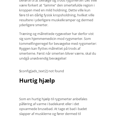
berørte til at bevæge sig trods rygsmerter! Det ville
være forkert at "lamme" den smertefulde region i
kroppen med en mild holdning. Dette ville kun
føre til en dårlig fysisk kropsholdning, hvilket ville
resultere i yderligere muskelkramper og dermed
yderligere smerter.
Træning og målrettede rygøvelser har derfor vist
sig som hjemmemedicin mod rygsmerter. Som
tommelfingerregel for bevægelse med rygsmerter:
Ryggen kan flyttes målrettet på trods af
smerterne. Først når smerten bliver værre, skal du
undgå unødvendig bevægelse!
$config[ads_text2] not found
Hurtig hjælp
Som en hurtig hjælp til rygsmerter anbefales
påføring af varme i badekaret eller i det
opvarmede brusebad. At tage et bad i badet
slapper af musklerne og fører dermed til