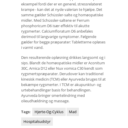
eksempel fordi der er en generel, stressrelateret
krampe - kan det at nyde valerian te hjælpe. Det
samme gælder Schüssler-salte og homøopatiske
midler. Med Schüssler-saltene er Ferrum
phosphoricum D6 især effektiv til akutte
rygsmerter. Calciumfloratum D6 anbefales
derimod til langvarige symptomer. Følgende
gælder for begge præparater: Tabletterne opløses
i varmt vand.
Den resulterende opløsning drikkes langsomt og i
sips. Blandt de homøopatiske midler er Aconitum
30C, Arnica D12 eller Nux vomica C30 kendt som
rygsmertspræparater. Derudover kan traditionel
kinesisk medicin (TCM) eller Ayurveda bruges til at
bekæmpe rygsmerter. I TCM er akupunktur- og
urtebehandlinger basis for behandlingen.
Ayurveda bringer smertelindring med
olieudhældning og massage.
Tags:
Hjerte-Og-Cyklus
Mad
Hospitalsudstyr