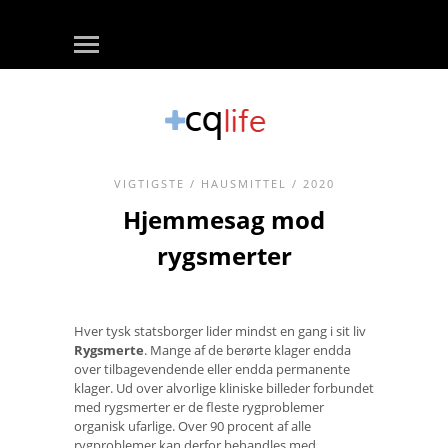
VIGTIGSTE
/
HAUSMITTEL
/ 2020
Hjemmesag mod
rygsmerter
Hver tysk statsborger lider mindst en gang i sit liv
Rygsmerte
. Mange af de berørte klager endda
over tilbagevendende eller endda permanente
klager. Ud over alvorlige kliniske billeder forbundet
med rygsmerter er de fleste rygproblemer
organisk ufarlige. Over 90 procent af alle
rygproblemer kan derfor behandles med