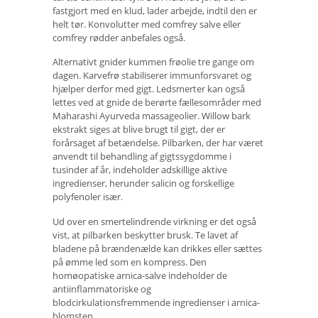
fastgjort med en klud, lader arbejde, indtil den er
helt tør. Konvolutter med comfrey salve eller
comfrey rødder anbefales også.
Alternativt gnider kummen frøolie tre gange om
dagen. Karvefrø stabiliserer immunforsvaret og
hjælper derfor med gigt. Ledsmerter kan også
lettes ved at gnide de berørte fællesområder med
Maharashi Ayurveda massageolier. Willow bark
ekstrakt siges at blive brugt til gigt, der er
forårsaget af betændelse. Pilbarken, der har været
anvendt til behandling af gigtssygdomme i
tusinder af år, indeholder adskillige aktive
ingredienser, herunder salicin og forskellige
polyfenoler især.
Ud over en smertelindrende virkning er det også
vist, at pilbarken beskytter brusk. Te lavet af
bladene på brændenælde kan drikkes eller sættes
på ømme led som en kompress. Den
homøopatiske arnica-salve indeholder de
antiinflammatoriske og
blodcirkulationsfremmende ingredienser i arnica-
blomsten.