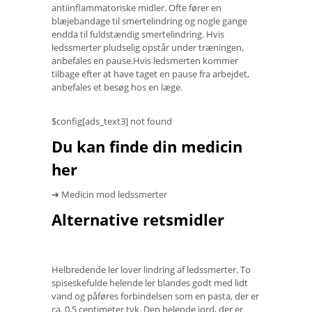
antiinflammatoriske midler. Ofte fører en
blæjebandage til smertelindring og nogle gange
endda til fuldstændig smertelindring. Hvis
ledssmerter pludselig opstår under træningen,
anbefales en pause.Hvis ledsmerten kommer
tilbage efter at have taget en pause fra arbejdet,
anbefales et besøg hos en læge.
$config[ads_text3] not found
Du kan finde din medicin
her
➔ Medicin mod ledssmerter
Alternative retsmidler
Helbredende ler lover lindring af ledssmerter. To
spiseskefulde helende ler blandes godt med lidt
vand og påføres forbindelsen som en pasta, der er
ca. 0,5 centimeter tyk. Den helende jord, der er