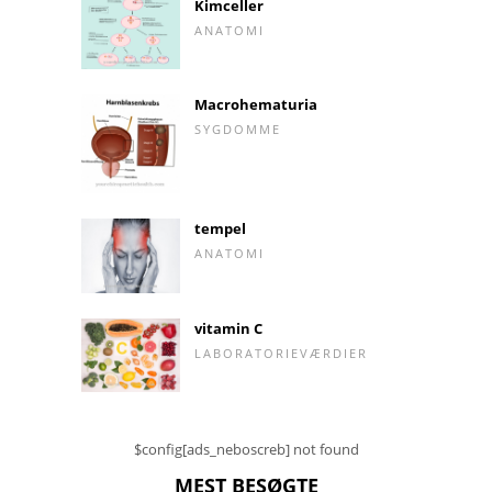
Kimceller
ANATOMI
Macrohematuria
SYGDOMME
tempel
ANATOMI
vitamin C
LABORATORIEVÆRDIER
$config[ads_neboscreb] not found
MEST BESØGTE