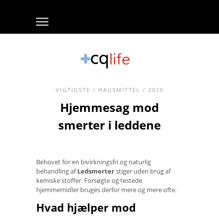
VIGTIGSTE
/
HAUSMITTEL
/ 2020
Hjemmesag mod
smerter i leddene
Behovet for en bivirkningsfri og naturlig
behandling af
Ledsmerter
stiger uden brug af
kemiske stoffer. Forsøgte og testede
hjemmemidler bruges derfor mere og mere ofte.
Hvad hjælper mod