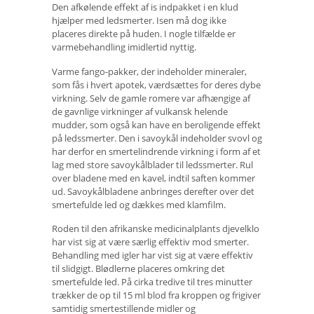
Den afkølende effekt af is indpakket i en klud
hjælper med ledsmerter. Isen må dog ikke
placeres direkte på huden. I nogle tilfælde er
varmebehandling imidlertid nyttig.
Varme fango-pakker, der indeholder mineraler,
som fås i hvert apotek, værdsættes for deres dybe
virkning. Selv de gamle romere var afhængige af
de gavnlige virkninger af vulkansk helende
mudder, som også kan have en beroligende effekt
på ledssmerter. Den i savoykål indeholder svovl og
har derfor en smertelindrende virkning i form af et
lag med store savoykålblader til ledssmerter. Rul
over bladene med en kavel, indtil saften kommer
ud. Savoykålbladene anbringes derefter over det
smertefulde led og dækkes med klamfilm.
Roden til den afrikanske medicinalplants djevelklo
har vist sig at være særlig effektiv mod smerter.
Behandling med igler har vist sig at være effektiv
til slidgigt. Blødlerne placeres omkring det
smertefulde led. På cirka tredive til tres minutter
trækker de op til 15 ml blod fra kroppen og frigiver
samtidig smertestillende midler og