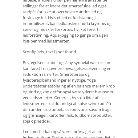
lettelse. Imidlertid bør permanente aflastende
stillinger for at lindre det smertefulde led også
undgås for ikke at overbelaste andre led og
forårsage fejl. Hvis et led er fuldstændigt
immobiliseret, kan ledkapslen endda krympe, og
sener og muskler forkortes, hvilket fører til
ledforstivning. Aqua-jogging to gange om ugen
hjælper med ledssmerter.
$config[ads_text1] not found
Bevægelsen skaber også ny synovial væske, som
kan føre til en jævnere bevægelsessekvens og en
reduktion i smerter. Smerteterapi og
fysioterapibehandlinger er nyttige. Yoga
understøtter etablering af en balance mellem krop
og sind og kan derfor også være yderst hjælpsom
ved ledssmerter. Generelt, hvis du lider af
ledssmerter, skal du undgå at spise svinekød. På
den anden side anbefales fødevarer såsom frugt
og grønsager, kartofler, fisk, fuldkornsprodukter,
soja og nødder.
Ledsmerter kan også være forårsaget af en
fødevareallergi. Derfor kan det være nødvendigt at