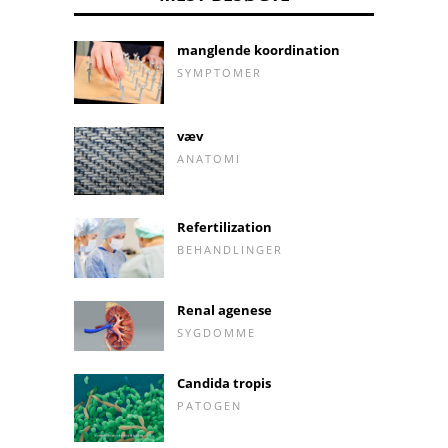
manglende koordination
SYMPTOMER
væv
ANATOMI
Refertilization
BEHANDLINGER
Renal agenese
SYGDOMME
Candida tropis
PATOGEN