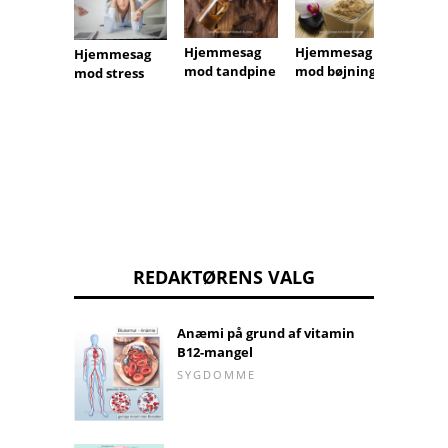
Hjemmesag
Hjemmesag
Hjemmesag
Hjemm
mod tandpine
mod bøjning
mod stress
til en
skæg
REDAKTØRENS VALG
Anæmi på grund af vitamin
B12-mangel
SYGDOMME