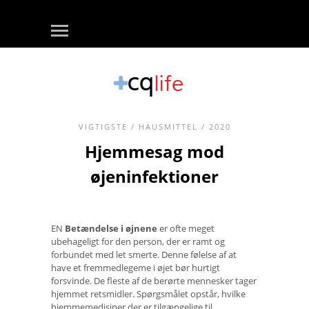
VIGTIGSTE
/
HAUSMITTEL
/ 2020
Hjemmesag mod
øjeninfektioner
EN
Betændelse i øjnene
er ofte meget
ubehageligt for den person, der er ramt og
forbundet med let smerte. Denne følelse af at
have et fremmedlegeme i øjet bør hurtigt
forsvinde. De fleste af de berørte mennesker tager
hjemmet retsmidler. Spørgsmålet opstår, hvilke
hjemmemedisiner der er tilgængelige til