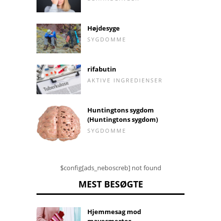
Højdesyge
SYGDOMME
rifabutin
AKTIVE INGREDIENSER
Huntingtons sygdom
(Huntingtons sygdom)
SYGDOMME
$config[ads_neboscreb] not found
MEST BESØGTE
Hjemmesag mod
mavesmerter