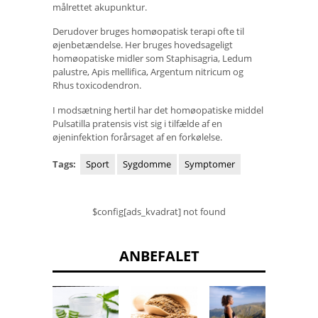
målrettet akupunktur.
Derudover bruges homøopatisk terapi ofte til
øjenbetændelse. Her bruges hovedsageligt
homøopatiske midler som Staphisagria, Ledum
palustre, Apis mellifica, Argentum nitricum og
Rhus toxicodendron.
I modsætning hertil har det homøopatiske middel
Pulsatilla pratensis vist sig i tilfælde af en
øjeninfektion forårsaget af en forkølelse.
Tags:
Sport
Sygdomme
Symptomer
$config[ads_kvadrat] not found
ANBEFALET