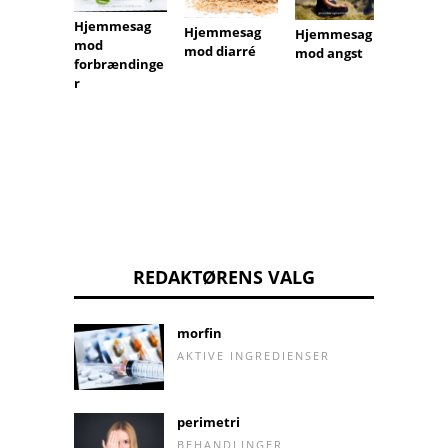
Hjemmesag
Hjemmesag
Hjemmesag
Hjemm
mod
mod diarré
mod angst
mod
forbrændinge
hoved
r
REDAKTØRENS VALG
morfin
AKTIVE INGREDIENSER
perimetri
BEHANDLINGER