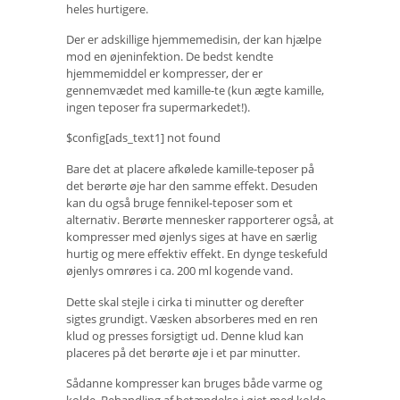
heles hurtigere.
Der er adskillige hjemmemedisin, der kan hjælpe
mod en øjeninfektion. De bedst kendte
hjemmemiddel er kompresser, der er
gennemvædet med kamille-te (kun ægte kamille,
ingen teposer fra supermarkedet!).
$config[ads_text1] not found
Bare det at placere afkølede kamille-teposer på
det berørte øje har den samme effekt. Desuden
kan du også bruge fennikel-teposer som et
alternativ. Berørte mennesker rapporterer også, at
kompresser med øjenlys siges at have en særlig
hurtig og mere effektiv effekt. En dynge teskefuld
øjenlys omrøres i ca. 200 ml kogende vand.
Dette skal stejle i cirka ti minutter og derefter
sigtes grundigt. Væsken absorberes med en ren
klud og presses forsigtigt ud. Denne klud kan
placeres på det berørte øje i et par minutter.
Sådanne kompresser kan bruges både varme og