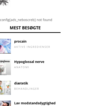
config[ads_neboscreb] not found
MEST BESØGTE
procain
AKTIVE INGREDIENSER
Hypoglossal nerve
ANATOMI
diætetik
BEHANDLINGER
Lav modstandsdygtighed