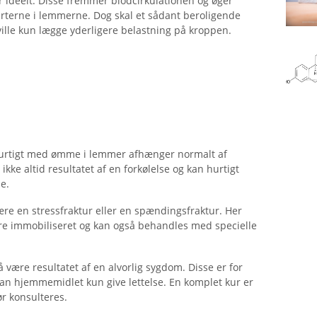
er ideelt. Disse fremmer blodcirkulationen og øger
rterne i lemmerne. Dog skal et sådant beroligende
ville kun lægge yderligere belastning på kroppen.
urtigt med ømme i lemmer afhænger normalt af
kke altid resultatet af en forkølelse og kan hurtigt
e.
re en stressfraktur eller en spændingsfraktur. Her
re immobiliseret og kan også behandles med specielle
ære resultatet af en alvorlig sygdom. Disse er for
r kan hjemmemidlet kun give lettelse. En komplet kur er
r konsulteres.