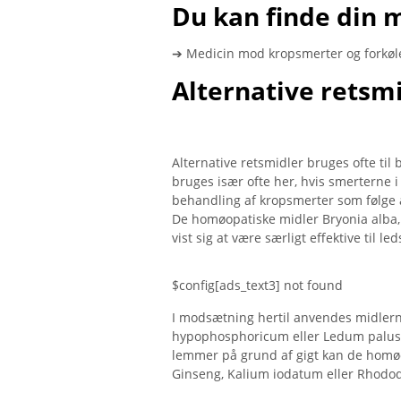
Du kan finde din 
➔ Medicin mod kropsmerter og forkøl
Alternative retsm
Alternative retsmidler bruges ofte ti
bruges især ofte her, hvis smerterne 
behandling af kropsmerter som følge af
De homøopatiske midler Bryonia alba
vist sig at være særligt effektive til l
$config[ads_text3] not found
I modsætning hertil anvendes midler
hypophosphoricum eller Ledum palustre s
lemmer på grund af gigt kan de hom
Ginseng, Kalium iodatum eller Rhodod