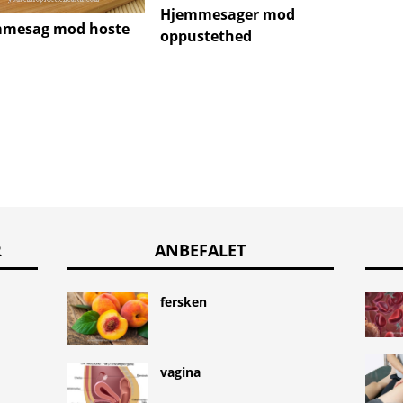
Hjemmesager mod
Hjemm
mesag mod hoste
oppustethed
hjert
R
ANBEFALET
fersken
vagina