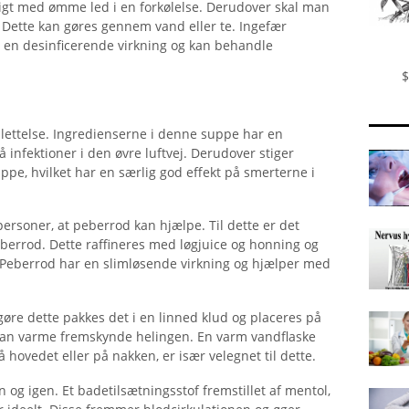
tigt med ømme led i en forkølelse. Derudover skal man
. Dette kan gøres gennem vand eller te. Ingefær
r en desinficerende virkning og kan behandle
$
 lettelse. Ingredienserne i denne suppe har en
infektioner i den øvre luftvej. Derudover stiger
e, hvilket har en særlig god effekt på smerterne i
rsoner, at peberrod kan hjælpe. Til dette er det
eberrod. Dette raffineres med løgjuice og honning og
 Peberrod har en slimløsende virkning og hjælper med
gøre dette pakkes det i en linned klud og placeres på
an varme fremskynde helingen. En varm vandflaske
å hovedet eller på nakken, er især velegnet til dette.
og igen. Et badetilsætningsstof fremstillet af mentol,