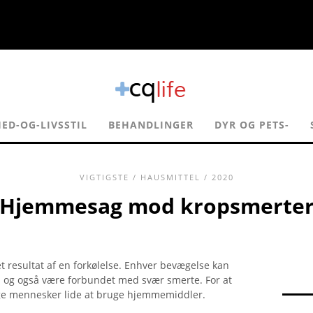
ED-OG-LIVSSTIL
BEHANDLINGER
DYR OG PETS-
VIGTIGSTE
/
HAUSMITTEL
/ 2020
Hjemmesag mod kropsmerte
 resultat af en forkølelse. Enhver bevægelse kan
n og også være forbundet med svær smerte. For at
ge mennesker lide at bruge hjemmemiddler.