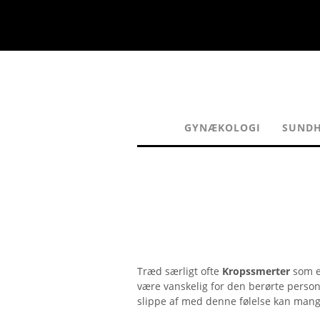
GYNÆKOLOGI
SUNDH
Træd særligt ofte
Kropssmerter
som et
være vanskelig for den berørte perso
slippe af med denne følelse kan man