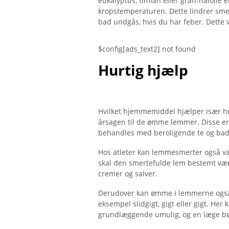
eukalyptus, timian eller gran-nålolie 
kropstemperaturen. Dette lindrer sme
bad undgås, hvis du har feber. Dette 
$config[ads_text2] not found
Hurtig hjælp
Hvilket hjemmemiddel hjælper især h
årsagen til de ømme lemmer. Disse er i
behandles med beroligende te og bad
Hos atleter kan lemmesmerter også væ
skal den smertefulde lem bestemt væ
cremer og salver.
Derudover kan ømme i lemmerne også v
eksempel slidgigt, gigt eller gigt. He
grundlæggende umulig, og en læge bø