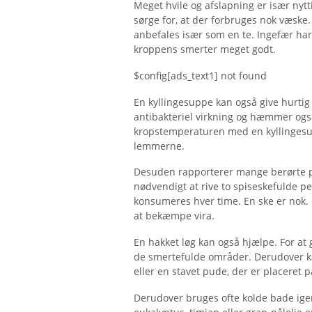
Meget hvile og afslapning er især nyt
sørge for, at der forbruges nok væske
anbefales især som en te. Ingefær ha
kroppens smerter meget godt.
$config[ads_text1] not found
En kyllingesuppe kan også give hurtig
antibakteriel virkning og hæmmer også 
kropstemperaturen med en kyllingesupp
lemmerne.
Desuden rapporterer mange berørte pe
nødvendigt at rive to spiseskefulde p
konsumeres hver time. En ske er nok.
at bekæmpe vira.
En hakket løg kan også hjælpe. For at 
de smertefulde områder. Derudover k
eller en stavet pude, der er placeret p
Derudover bruges ofte kolde bade igen 