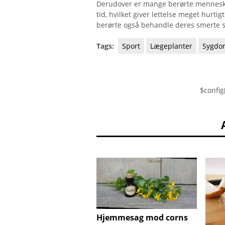
Derudover er mange berørte menneske
tid, hvilket giver lettelse meget hurt
berørte også behandle deres smerte s
Tags:
Sport
Lægeplanter
Sygd
$config
Hjemmesag mod corns