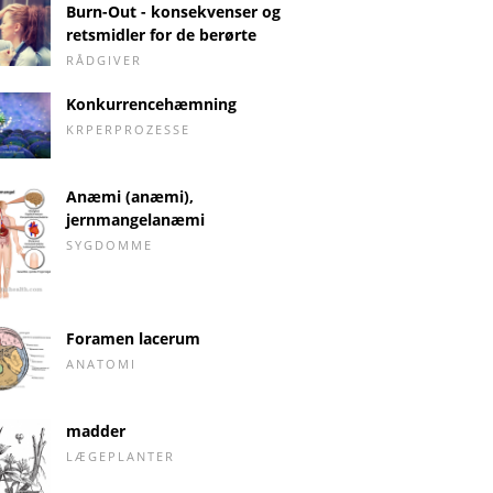
Burn-Out - konsekvenser og
retsmidler for de berørte
RÅDGIVER
Konkurrencehæmning
KRPERPROZESSE
Anæmi (anæmi),
jernmangelanæmi
SYGDOMME
Foramen lacerum
ANATOMI
madder
LÆGEPLANTER