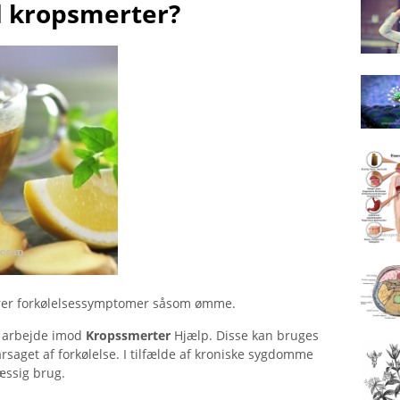
 kropsmerter?
ndrer forkølelsessymptomer såsom ømme.
l arbejde imod
Kropssmerter
Hjælp. Disse kan bruges
årsaget af forkølelse. I tilfælde af kroniske sygdomme
æssig brug.