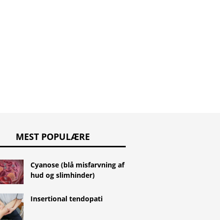
esag mod
Hjemmesag mod bumser
Hjemme
ebanken
øjeninfe
MEST POPULÆRE
Cyanose (blå misfarvning af
hud og slimhinder)
Insertional tendopati