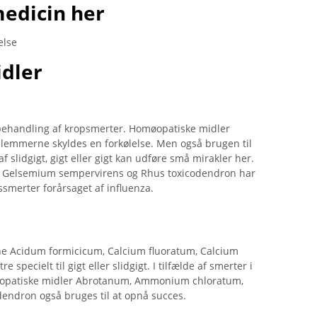
medicin her
else
idler
l behandling af kropsmerter. Homøopatiske midler
i lemmerne skyldes en forkølelse. Men også brugen til
 slidgigt, gigt eller gigt kan udføre små mirakler her.
, Gelsemium sempervirens og Rhus toxicodendron har
edssmerter forårsaget af influenza.
ne Acidum formicicum, Calcium fluoratum, Calcium
pecielt til gigt eller slidgigt. I tilfælde af smerter i
øopatiske midler Abrotanum, Ammonium chloratum,
endron også bruges til at opnå succes.