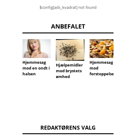
$config[ads_kvadrat] not found
ANBEFALET
Hjemmesag
Hjemmesag
Hjemm
Hjælpemidler
mod en ondt i
mod
mod fl
mod brystets
halsen
forstoppelse
ømhed
REDAKTØRENS VALG