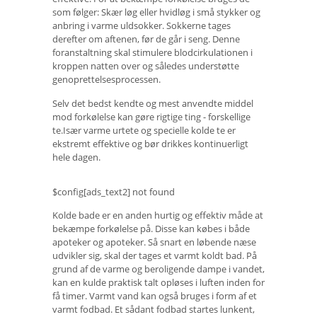
som følger: Skær løg eller hvidløg i små stykker og
anbring i varme uldsokker. Sokkerne tages
derefter om aftenen, før de går i seng. Denne
foranstaltning skal stimulere blodcirkulationen i
kroppen natten over og således understøtte
genoprettelsesprocessen.
Selv det bedst kendte og mest anvendte middel
mod forkølelse kan gøre rigtige ting - forskellige
te.Især varme urtete og specielle kolde te er
ekstremt effektive og bør drikkes kontinuerligt
hele dagen.
$config[ads_text2] not found
Kolde bade er en anden hurtig og effektiv måde at
bekæmpe forkølelse på. Disse kan købes i både
apoteker og apoteker. Så snart en løbende næse
udvikler sig, skal der tages et varmt koldt bad. På
grund af de varme og beroligende dampe i vandet,
kan en kulde praktisk talt opløses i luften inden for
få timer. Varmt vand kan også bruges i form af et
varmt fodbad. Et sådant fodbad startes lunkent,