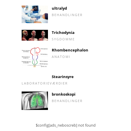
ultralyd
BEHANDLINGER
Trichodynia
SYGDOMME
Rhombencephalon
ANATOMI
Stearinsyre
LABORATORIEVÆRDIER
bronkoskopi
BEHANDLINGER
$config[ads_neboscreb] not found