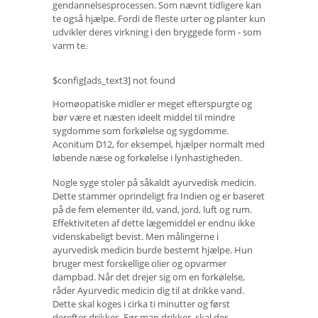
gendannelsesprocessen. Som nævnt tidligere kan
te også hjælpe. Fordi de fleste urter og planter kun
udvikler deres virkning i den bryggede form - som
varm te.
$config[ads_text3] not found
Homøopatiske midler er meget efterspurgte og
bør være et næsten ideelt middel til mindre
sygdomme som forkølelse og sygdomme.
Aconitum D12, for eksempel, hjælper normalt med
løbende næse og forkølelse i lynhastigheden.
Nogle syge stoler på såkaldt ayurvedisk medicin.
Dette stammer oprindeligt fra Indien og er baseret
på de fem elementer ild, vand, jord, luft og rum.
Effektiviteten af ​​dette lægemiddel er endnu ikke
videnskabeligt bevist. Men målingerne i
ayurvedisk medicin burde bestemt hjælpe. Hun
bruger mest forskellige olier og opvarmer
dampbad. Når det drejer sig om en forkølelse,
råder Ayurvedic medicin dig til at drikke vand.
Dette skal koges i cirka ti minutter og først
derefter drikkes. Før man drikker, skal der