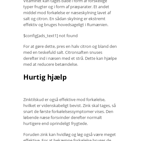
Vitaminet kan tages både i form af forskellige
typer frugter og i form af præparater. Et andet
middel mod forkølelse er næseskylning lavet af
salt og citron. En sådan skylning er ekstremt
effektiv og bruges hovedsageligt i Rumænien.
$config[ads_text1] not found
For at gøre dette, pres en halv citron og bland den
med en teskefuld salt. Citronsaften snuses
derefter ind i næsen med et strå. Dette kan hjælpe
med at reducere betændelse.
Hurtig hjælp
Zinktilskud er også effektive mod forkølelse,
hvilket er videnskabeligt bevist. Zink skal tages, så
snart de første forkølelsessymptomer vises. Den
løbende næse forsvinder derefter normalt
hurtigere end oprindeligt frygtede.
Foruden zink kan hvidløg og løg også være meget
effektive. For at bekæmpe forkølelse bruges de