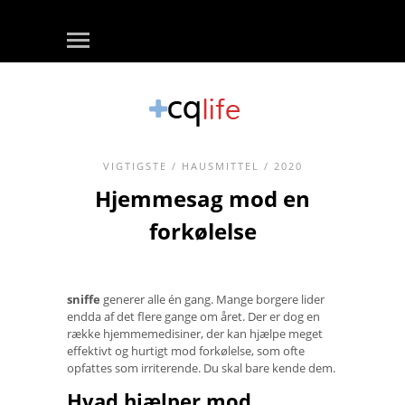
VIGTIGSTE
/
HAUSMITTEL
/ 2020
Hjemmesag mod en
forkølelse
sniffe
generer alle én gang. Mange borgere lider
endda af det flere gange om året. Der er dog en
række hjemmemedisiner, der kan hjælpe meget
effektivt og hurtigt mod forkølelse, som ofte
opfattes som irriterende. Du skal bare kende dem.
Hvad hjælper mod