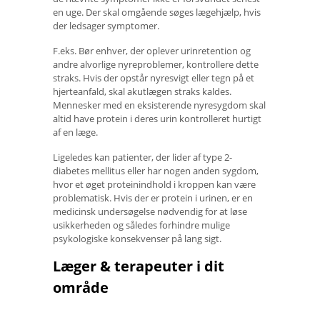
en uge. Der skal omgående søges lægehjælp, hvis
der ledsager symptomer.
F.eks. Bør enhver, der oplever urinretention og
andre alvorlige nyreproblemer, kontrollere dette
straks. Hvis der opstår nyresvigt eller tegn på et
hjerteanfald, skal akutlægen straks kaldes.
Mennesker med en eksisterende nyresygdom skal
altid have protein i deres urin kontrolleret hurtigt
af en læge.
Ligeledes kan patienter, der lider af type 2-
diabetes mellitus eller har nogen anden sygdom,
hvor et øget proteinindhold i kroppen kan være
problematisk. Hvis der er protein i urinen, er en
medicinsk undersøgelse nødvendig for at løse
usikkerheden og således forhindre mulige
psykologiske konsekvenser på lang sigt.
Læger & terapeuter i dit
område