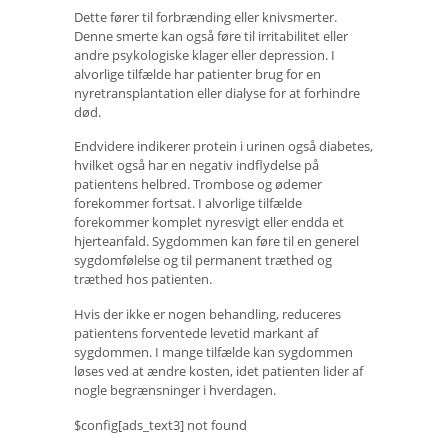
Dette fører til forbrænding eller knivsmerter.
Denne smerte kan også føre til irritabilitet eller
andre psykologiske klager eller depression. I
alvorlige tilfælde har patienter brug for en
nyretransplantation eller dialyse for at forhindre
død.
Endvidere indikerer protein i urinen også diabetes,
hvilket også har en negativ indflydelse på
patientens helbred. Trombose og ødemer
forekommer fortsat. I alvorlige tilfælde
forekommer komplet nyresvigt eller endda et
hjerteanfald. Sygdommen kan føre til en generel
sygdomfølelse og til permanent træthed og
træthed hos patienten.
Hvis der ikke er nogen behandling, reduceres
patientens forventede levetid markant af
sygdommen. I mange tilfælde kan sygdommen
løses ved at ændre kosten, idet patienten lider af
nogle begrænsninger i hverdagen.
$config[ads_text3] not found