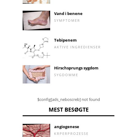
Vand i benene
SYMPTOMER
Tebipenem
AKTIVE INGREDIENSER
Hirschsprungs sygdom
SYGDOMME
$config[ads_neboscreb] not found
MEST BESØGTE
angiogenese
KRPERPROZESSE