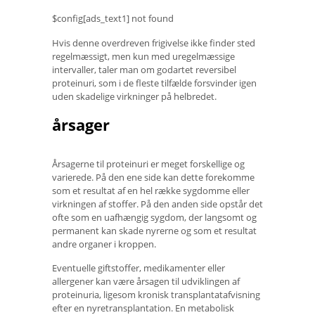
$config[ads_text1] not found
Hvis denne overdreven frigivelse ikke finder sted
regelmæssigt, men kun med uregelmæssige
intervaller, taler man om godartet reversibel
proteinuri, som i de fleste tilfælde forsvinder igen
uden skadelige virkninger på helbredet.
årsager
Årsagerne til proteinuri er meget forskellige og
varierede. På den ene side kan dette forekomme
som et resultat af en hel række sygdomme eller
virkningen af ​​stoffer. På den anden side opstår det
ofte som en uafhængig sygdom, der langsomt og
permanent kan skade nyrerne og som et resultat
andre organer i kroppen.
Eventuelle giftstoffer, medikamenter eller
allergener kan være årsagen til udviklingen af ​​
proteinuria, ligesom kronisk transplantatafvisning
efter en nyretransplantation. En metabolisk