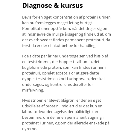
Diagnose & kursus
Bevis for en øget koncentration af protein i urinen
kan nu fremlægges meget let og hurtigt.
Komplikationer opstår kun, når det drejer sig om
at indsnævre de mulige årsager og finde ud af, om
der overhovedet findes permanent proteinuri, da
først da er der et akut behov for handling.
I de sidste par år har undersøgelsen ved hjælp af
en teststrimmel, der hopper til albumin, det
kugleformede protein, som kan findes i urinen i
proteinuri, opnået accept. For at gøre dette
dyppes teststrimlen kort i urinprøven, der skal
undersøges, og kontrolleres derefter for
misfarvning.
Hvis striben er blevet blågrøn, er der en øget
udskillelse af protein. Imidlertid er det kun en
laboratorieundersøgelse, der pålideligt kan
bestemme, om der er en permanent stigning i
proteinet i urinen, og om der allerede er skade på
nyrerne.