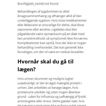
$config[ads_text4] not found
Behandlingen af ​​sygdommen er altid
årsagssammenhæng og afhænger altid af den
underliggende sygdom. Hvis visse medikamenter
eller fødevarer er ansvarlige for dette, skal disse
seponeres eller ændres. Ligeledes skal den
pågældende være opmærksom på en diæt med
lavt proteinindhold, så symptomet ikke forværres.
Komplikationer kan opstå, hvis der ikke er nogen
behandling overhovedet. Det kan generelt ikke
forudsiges, om der vil være en nedsat levealder.
Hvornår skal du gå til
lægen?
Hvis urinen skummer og muligvis lugter
usædvanligt, er der en øget mængde protein i
urinen. Det anbefales at besøge lægen, hvis
proteinuria udvikler sig uden nogen åbenbar
grund - uden for influenza og uafhængig af fysisk
anstrengelse eller stress. Dette gælder især, hvis
de nævnte symptomer ikke er forsvundet senest