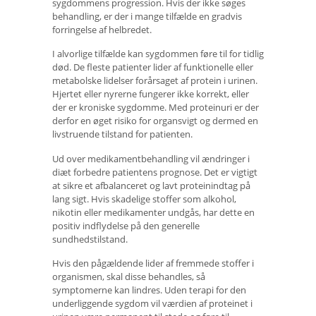
sygdommens progression. Hvis der ikke søges
behandling, er der i mange tilfælde en gradvis
forringelse af helbredet.
I alvorlige tilfælde kan sygdommen føre til for tidlig
død. De fleste patienter lider af funktionelle eller
metabolske lidelser forårsaget af protein i urinen.
Hjertet eller nyrerne fungerer ikke korrekt, eller
der er kroniske sygdomme. Med proteinuri er der
derfor en øget risiko for organsvigt og dermed en
livstruende tilstand for patienten.
Ud over medikamentbehandling vil ændringer i
diæt forbedre patientens prognose. Det er vigtigt
at sikre et afbalanceret og lavt proteinindtag på
lang sigt. Hvis skadelige stoffer som alkohol,
nikotin eller medikamenter undgås, har dette en
positiv indflydelse på den generelle
sundhedstilstand.
Hvis den pågældende lider af fremmede stoffer i
organismen, skal disse behandles, så
symptomerne kan lindres. Uden terapi for den
underliggende sygdom vil værdien af ​​proteinet i