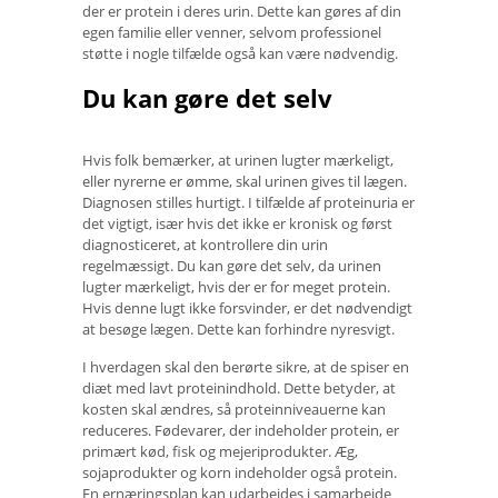
der er protein i deres urin. Dette kan gøres af din
egen familie eller venner, selvom professionel
støtte i nogle tilfælde også kan være nødvendig.
Du kan gøre det selv
Hvis folk bemærker, at urinen lugter mærkeligt,
eller nyrerne er ømme, skal urinen gives til lægen.
Diagnosen stilles hurtigt. I tilfælde af proteinuria er
det vigtigt, især hvis det ikke er kronisk og først
diagnosticeret, at kontrollere din urin
regelmæssigt. Du kan gøre det selv, da urinen
lugter mærkeligt, hvis der er for meget protein.
Hvis denne lugt ikke forsvinder, er det nødvendigt
at besøge lægen. Dette kan forhindre nyresvigt.
I hverdagen skal den berørte sikre, at de spiser en
diæt med lavt proteinindhold. Dette betyder, at
kosten skal ændres, så proteinniveauerne kan
reduceres. Fødevarer, der indeholder protein, er
primært kød, fisk og mejeriprodukter. Æg,
sojaprodukter og korn indeholder også protein.
En ernæringsplan kan udarbejdes i samarbejde