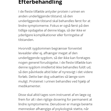
Efterbehandling
I de fleste tilfælde antyder protein i urinen en
anden underliggende tilstand, så den
underliggende tilstand skal behandles først for at
lindre symptomerne. Fokus er også først på den
tidlige opdagelse af denne klage, så der ikke er
yderligere komplikationer eller forringelse af
tilstanden.
Hvorvidt sygdommen begrænser forventet
levealder eller ej, afhænger meget af den
underliggende sygdom, så der ikke kan foretages
nogen generel forudsigelse. I de fleste tilfælde kan
denne sygdom imidlertid ikke behandles fuldt ud,
så den påvirkede altid lider af nyresvigt i det videre
forløb. Dette bør dog udsættes så længe som
muligt. Proteinet i urinen behandles ved hjælp af
medikamenter.
Disse skal altid tages som instrueret af en læge og
frem for alt i den rigtige dosering for permanent at
lindre symptomerne. Derudover er mange berørte
mennesker afhængige af psykologisk støtte, når