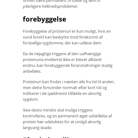
urinen være permanent til stede og føre til
yderligere helbredsproblemer.
forebyggelse
Forebyggelse af proteinuri er kun muligt, hvis en
sund livsstil kan beskytte mod forekomst af
forskellige sygdomme, der kan udløse dem.
Da de nøjagtige triggere af den uafhængige
proteinuria imidlertid ikke er blevet afklaret
endnu, kan forebyggende foranstaltninger stadig
anbefales.
Proteinuri kan findes i næsten alle fra tid til anden,
men dette forsvinder normalt efter kort tid og
indikerer i de sjældneste tilfælde en alvorlig
sygdom.
Ikke desto mindre skal mulige triggere
kontrolleres, og en permanent øget udskillelse af
protein bør udelukkes for at undgå alvorlig
langvarig skade.