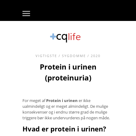
VIGTIGSTE
/
SYGDOMME
/ 2020
Protein i urinen
(proteinuria)
For meget af
Protein i urinen
er ikke
ualmindeligt og er meget almindeligt. De mulige
konsekvenser og i endnu større grad de mulige
triggere bør ikke undervurderes på nogen måde.
Hvad er protein i urinen?