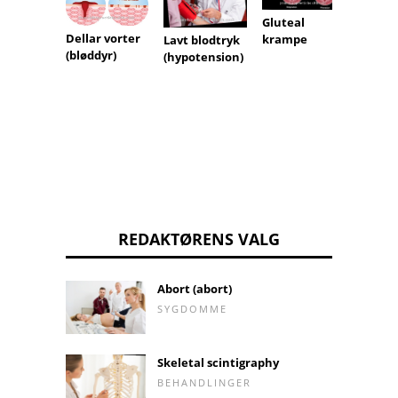
Gluteal
Dellar vorter
krampe
Lavt blodtryk
(bløddyr)
D-
(hypotension)
vitam
el
REDAKTØRENS VALG
Abort (abort)
SYGDOMME
Skeletal scintigraphy
BEHANDLINGER