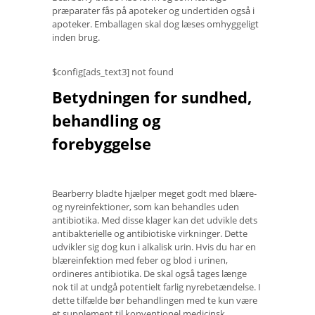
præparater fås på apoteker og undertiden også i
apoteker. Emballagen skal dog læses omhyggeligt
inden brug.
$config[ads_text3] not found
Betydningen for sundhed,
behandling og
forebyggelse
Bearberry bladte hjælper meget godt med blære-
og nyreinfektioner, som kan behandles uden
antibiotika. Med disse klager kan det udvikle dets
antibakterielle og antibiotiske virkninger. Dette
udvikler sig dog kun i alkalisk urin. Hvis du har en
blæreinfektion med feber og blod i urinen,
ordineres antibiotika. De skal også tages længe
nok til at undgå potentielt farlig nyrebetændelse. I
dette tilfælde bør behandlingen med te kun være
et supplement til konventionel medicinsk