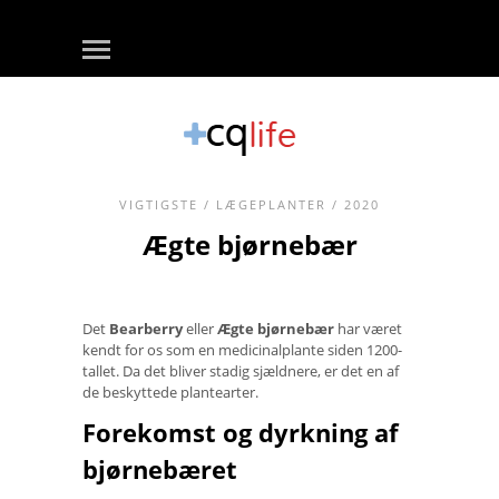
VIGTIGSTE
/
LÆGEPLANTER
/ 2020
Ægte bjørnebær
Det
Bearberry
eller
Ægte bjørnebær
har været
kendt for os som en medicinalplante siden 1200-
tallet. Da det bliver stadig sjældnere, er det en af ​​
de beskyttede plantearter.
Forekomst og dyrkning af
bjørnebæret