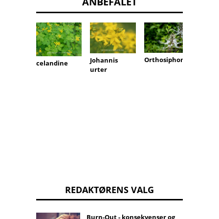
ANBEFALET
Orthosiphon
Johannis
celandine
Ståend
urter
REDAKTØRENS VALG
Burn-Out - konsekvenser og