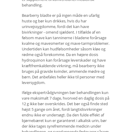
behandling.
Bearberry bladte er på ingen måde en ufarlig
huste og bør kun drikkes, hvis du har
urinvejssygdomme, fordi det kan have
bivirkninger - omend sjældent. I tilfælde af en
følsom mave kan tanninerne i bladene forårsage
kvalme og mavesmerter og mave-tarmproblemer.
Undertiden kan hudfølsomheder såsom kløe og
rødme også forekomme. Da en højere dosis
hydroquinon kan forårsage leverskader og have
kræftfremkaldende virkning, må bearberry ikke
bruges på gravide kvinder, ammende mødre og
børn. Det anbefales heller ikke til personer med
leversygdom.
Ifølge ekspertrådgivningen bør behandlingen kun
vare maksimalt 7 dage, hvorved en daglig dosis på
12 g ikke bør overskrides. Det bør også finde sted
højst 5 gange om året, fordi langtidsvirkninger
endnu ikke er undersøgt. Da den fulde effekt af
bjørnebæret kun er garanteret i alkalisk urin, bør
der ikke tages syrefremmende medicin under
behandlingen, og syredannende fødevarer såsom