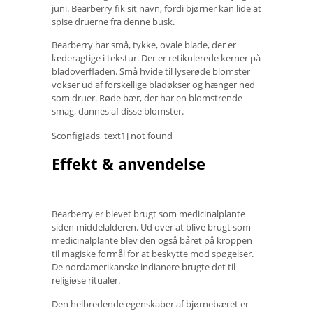
juni. Bearberry fik sit navn, fordi bjørner kan lide at
spise druerne fra denne busk.
Bearberry har små, tykke, ovale blade, der er
læderagtige i tekstur. Der er retikulerede kerner på
bladoverfladen. Små hvide til lyserøde blomster
vokser ud af forskellige bladøkser og hænger ned
som druer. Røde bær, der har en blomstrende
smag, dannes af disse blomster.
$config[ads_text1] not found
Effekt & anvendelse
Bearberry er blevet brugt som medicinalplante
siden middelalderen. Ud over at blive brugt som
medicinalplante blev den også båret på kroppen
til magiske formål for at beskytte mod spøgelser.
De nordamerikanske indianere brugte det til
religiøse ritualer.
Den helbredende egenskaber af bjørnebæret er