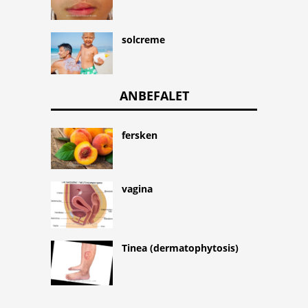
solcreme
ANBEFALET
fersken
vagina
Tinea (dermatophytosis)