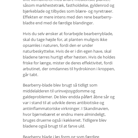
såsom markhestetræk, fastholdelse, gyldenrod og
bjørkeblade og tilbydes som blære- og nyretræer.
Effekten er mere intens med den rene bearberry-
bladte end med de færdige blandinger.
Hvis du selv ønsker at forarbejde bearberryblade,
skal du tage højde for, at planten muligvis ikke
opsamles i naturen, fordi den er under
naturbeskyttelse. Hvis de er i din egen have, skal
bladene tørres hurtigt efter høsten. Hvis de holdes
friske for længe, ​​mister de deres effektivitet, fordi
arbutinet, der omdannes til hydrokinon i kroppen,
går tabt.
Bearberry-blade blev brugt så tidligt som
middelalderen til urinvejssygdomme og
galdeproblemer. De blev endda påført åbne sår og
var i stand til at udvikle deres antibiotiske og
antiinflammatoriske virkninger. I Skandinavien,
hvor bjørnebæret er endnu mere almindeligt,
bruges druerne også i køkkenet. Tidligere blev
bladene også brugt til at farve uld.
Bearberry blade i løs form og som færdige