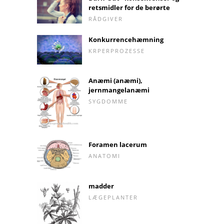
retsmidler for de berørte
RÅDGIVER
Konkurrencehæmning
KRPERPROZESSE
Anæmi (anæmi),
jernmangelanæmi
SYGDOMME
Foramen lacerum
ANATOMI
madder
LÆGEPLANTER