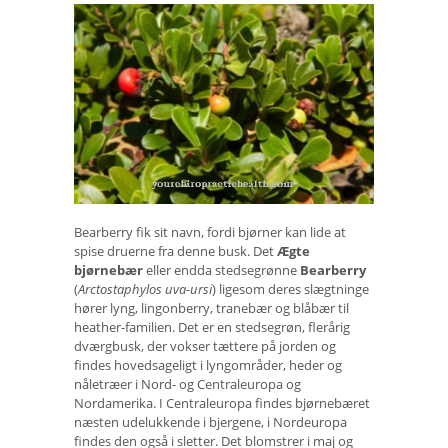
Bearberry fik sit navn, fordi bjørner kan lide at
spise druerne fra denne busk. Det
Ægte
bjørnebær
eller endda stedsegrønne
Bearberry
(
Arctostaphylos uva-ursi
) ligesom deres slægtninge
hører lyng, lingonberry, tranebær og blåbær til
heather-familien. Det er en stedsegrøn, flerårig
dværgbusk, der vokser tættere på jorden og
findes hovedsageligt i lyngområder, heder og
nåletræer i Nord- og Centraleuropa og
Nordamerika. I Centraleuropa findes bjørnebæret
næsten udelukkende i bjergene, i Nordeuropa
findes den også i sletter. Det blomstrer i maj og