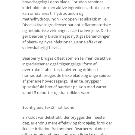
hovedsageligt i dens blade. Foruden tanniner
indeholder de den aktive ingrediens arbutin, som
kan omdannes til hydroquinon og
methylhydroquinon i kroppen i et alkalisk miljø.
Disse aktive ingredienser har antiinflammatoriske
og antibiotiske virkninger, især i urinvejene. Dette
gør bearberry blade meget nyttigt i behandlingen
af ​​blære- og nyreinfektioner. Denne effekt er
videnskabeligt bevist.
Bearberry bruges oftest som en te, men de aktive
ingredienser er også tilgængelige i form af
overtrukne tabletter, tabletter og dråber. I
homøopati bruges de friske blade og unge spidser
af grenene hovedsageligt. Til en te, brygges 1
spiseskefuld bær af bærbær pr. Kop med varmt
vand i 5 minutter og skal drikkes varm.
$config[ads_text2] not found
En koldt vandekstrakt, der brygges den næste
dag, er endnu mere effektiv og fordøjelig, fordi der
ikke er irritation fra tanniner. Bearberry-blade er
ofte kombineret med andre medicinske planter,