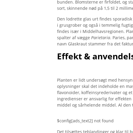
bunden. Blomsterne er firfoldet, og st
sort, skinnende nød på 1,5 til 2 millim
Den lodrette glas urt findes sporadisk
i grusgrober og også i temmelig fugti
findes især i Middelhavsregionen. Pla
spalter af vægge
Parietaria
. Paries, p
navn Glaskraut stammer fra det faktum, 
Effekt & anvendel
Planten er lidt undersøgt med hensyn 
oplysninger skal det indeholde en masse
flavonoider, koffeinsyrederivater og e
ingredienser er ansvarlig for effekten
middel og sårhelende middel. Al den 
$config[ads_text2] not found
Det tilsættes teblandinger og klar ti