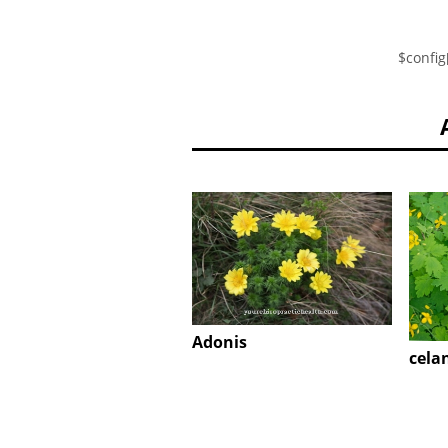
$config
Adonis
cela