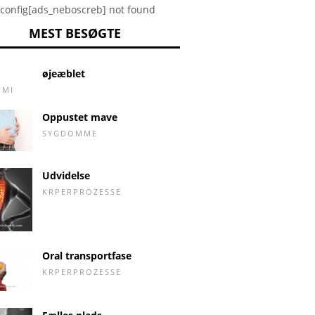
config[ads_neboscreb] not found
MEST BESØGTE
øjeæblet
OMI
Oppustet mave
SYGDOMME
Udvidelse
KRPERPROZESSE
Oral transportfase
KRPERPROZESSE