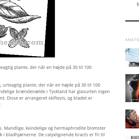
$
ANAT
rteagtig plante, der når en højde på 30 til 100
g, urteagtig plante, der når en højde på 30 til 100
indelige brændenælde i Tyskland har glasurten ingen
t. Disse er arrangeret skiftevis, og bladet er
.
vs. Mandlige, kvindelige og hermaphrodite blomster
 i bladhjørnerne. De calyxlignende bracts er fri til