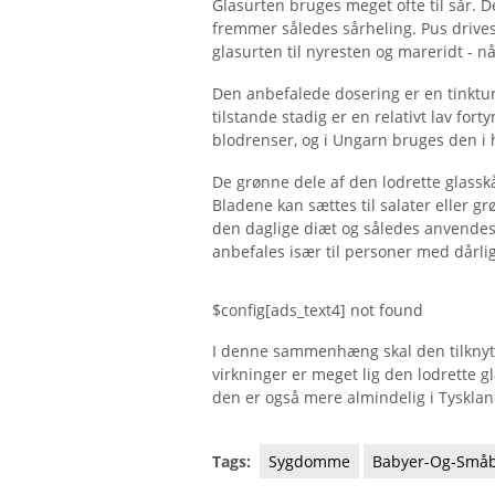
Glasurten bruges meget ofte til sår. D
fremmer således sårheling. Pus driv
glasurten til nyresten og mareridt - n
Den anbefalede dosering er en tinktur
tilstande stadig er en relativt lav fo
blodrenser, og i Ungarn bruges den i
De grønne dele af den lodrette glasskål
Bladene kan sættes til salater eller 
den daglige diæt og således anvende
anbefales især til personer med dårlig
$config[ads_text4] not found
I denne sammenhæng skal den tilknytt
virkninger er meget lig den lodrette g
den er også mere almindelig i Tysklan
Tags:
Sygdomme
Babyer-Og-Små