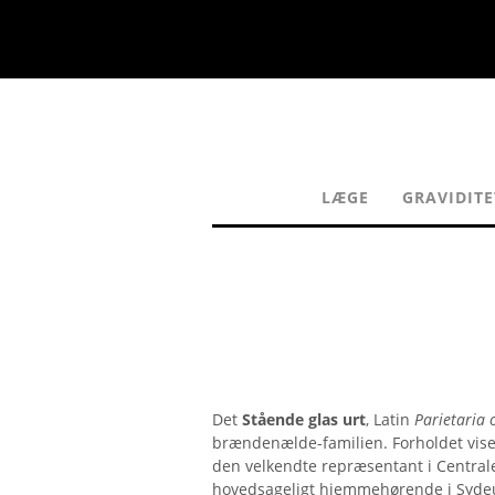
LÆGE
GRAVIDITE
Det
Stående glas urt
, Latin
Parietaria o
brændenælde-familien. Forholdet vis
den velkendte repræsentant i Centra
hovedsageligt hjemmehørende i Syde