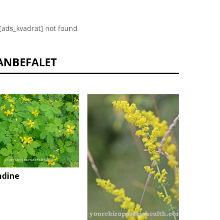
[ads_kvadrat] not found
ANBEFALET
ndine
Ribwor