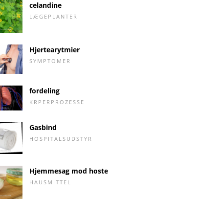
celandine
LÆGEPLANTER
Hjertearytmier
SYMPTOMER
fordeling
KRPERPROZESSE
Gasbind
HOSPITALSUDSTYR
Hjemmesag mod hoste
HAUSMITTEL