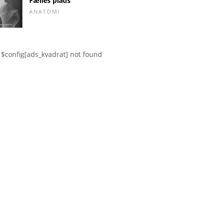
Fælles plads
ANATOMI
$config[ads_kvadrat] not found