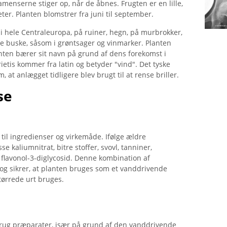
amenserne stiger op, når de åbnes. Frugten er en lille,
eter. Planten blomstrer fra juni til september.
 i hele Centraleuropa, på ruiner, hegn, på murbrokker,
ge buske, såsom i grøntsager og vinmarker. Planten
nten bærer sit navn på grund af dens forekomst i
arietis kommer fra latin og betyder "vind". Det tyske
at anlægget tidligere blev brugt til at rense briller.
se
til ingredienser og virkemåde. Ifølge ældre
 kaliumnitrat, bitre stoffer, svovl, tanniner,
t flavonol-3-diglycosid. Denne kombination af
 og sikrer, at planten bruges som et vanddrivende
tørrede urt bruges.
l brug præparater, især på grund af den vanddrivende