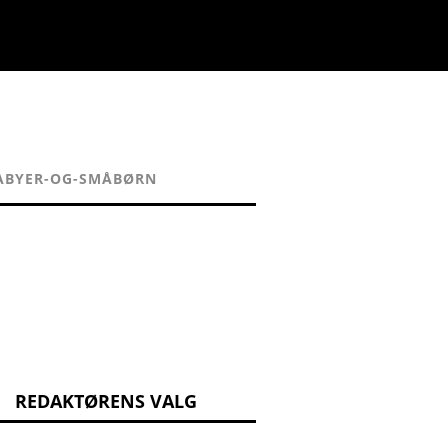
ABYER-OG-SMÅBØRN
REDAKTØRENS VALG