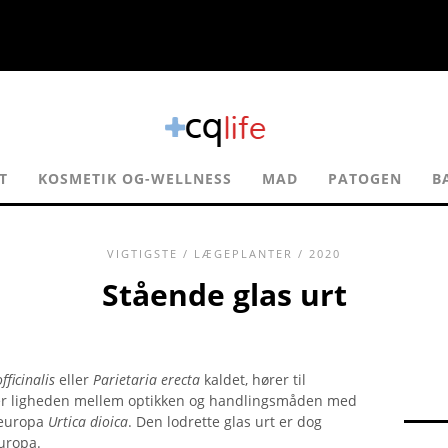
T
KOSMETIK OG-WELLNESS
MAD
PATOGEN
B
VIGTIGSTE
/
LÆGEPLANTER
/ 2020
Stående glas urt
fficinalis
eller
Parietaria erecta
kaldet, hører til
er ligheden mellem optikken og handlingsmåden med
leuropa
Urtica dioica
. Den lodrette glas urt er dog
uropa.