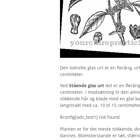
Den lodrette glas urt er en flerårig, u
centimeter.
Ved
Stående glas urt
det er en fleråri
centimeter. I modsætning til den alm
stikkende hår og blade med en glat kan
langstrakt med ca. 10 til 15 centimeter
$config[ads_text1] not found
Planten er for det meste stikkende, d
dannes. Blomsterstande er tæt, sfærisk