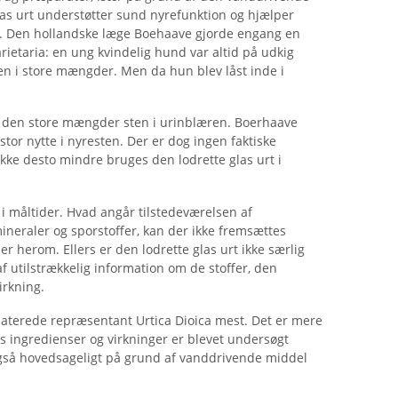
las urt understøtter sund nyrefunktion og hjælper
. Den hollandske læge Boehaave gjorde engang en
rietaria: en ung kvindelig hund var altid på udkig
ten i store mængder. Men da hun blev låst inde i
t den store mængder sten i urinblæren. Boerhaave
stor nytte i nyresten. Der er dog ingen faktiske
Ikke desto mindre bruges den lodrette glas urt i
i måltider. Hvad angår tilstedeværelsen af ​​
ineraler og sporstoffer, kan der ikke fremsættes
 herom. Ellers er den lodrette glas urt ikke særlig
f utilstrækkelig information om de stoffer, den
irkning.
aterede repræsentant Urtica Dioica mest. Det er mere
ts ingredienser og virkninger er blevet undersøgt
så hovedsageligt på grund af vanddrivende middel