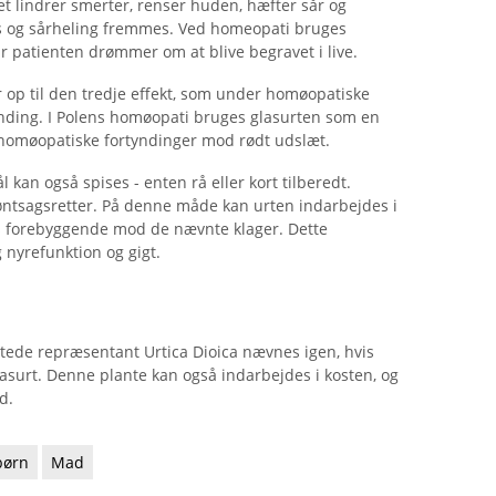
et lindrer smerter, renser huden, hæfter sår og
es og sårheling fremmes. Ved homeopati bruges
år patienten drømmer om at blive begravet i live.
 op til den tredje effekt, som under homøopatiske
rtynding. I Polens homøopati bruges glasurten som en
 homøopatiske fortyndinger mod rødt udslæt.
 kan også spises - enten rå eller kort tilberedt.
grøntsagsretter. På denne måde kan urten indarbejdes i
s forebyggende mod de nævnte klager. Dette
 nyrefunktion og gigt.
ede repræsentant Urtica Dioica nævnes igen, hvis
lasurt. Denne plante kan også indarbejdes i kosten, og
d.
børn
Mad