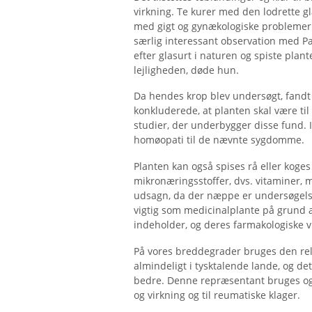
virkning. Te kurer med den lodrette g
med gigt og gynækologiske problemer
særlig interessant observation med Pa
efter glasurt i naturen og spiste plan
lejligheden, døde hun.
Da hendes krop blev undersøgt, fand
konkluderede, at planten skal være til 
studier, der underbygger disse fund. 
homøopati til de nævnte sygdomme.
Planten kan også spises rå eller koges 
mikronæringsstoffer, dvs. vitaminer, m
udsagn, da der næppe er undersøgelser
vigtig som medicinalplante på grund a
indeholder, og deres farmakologiske v
På vores breddegrader bruges den rel
almindeligt i tysktalende lande, og de
bedre. Denne repræsentant bruges og
og virkning og til reumatiske klager.