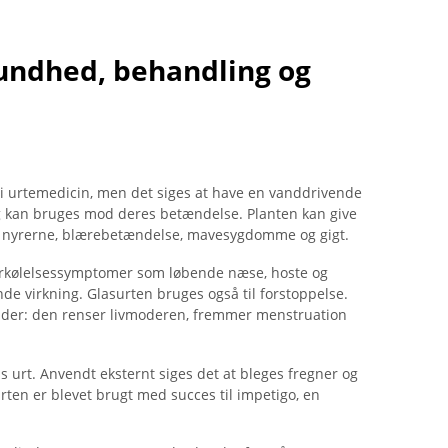
undhed, behandling og
 i urtemedicin, men det siges at have en vanddrivende
og kan bruges mod deres betændelse. Planten kan give
 i nyrerne, blærebetændelse, mavesygdomme og gigt.
 forkølelsessymptomer som løbende næse, hoste og
de virkning. Glasurten bruges også til forstoppelse.
vinder: den renser livmoderen, fremmer menstruation
s urt. Anvendt eksternt siges det at bleges fregner og
rten er blevet brugt med succes til impetigo, en