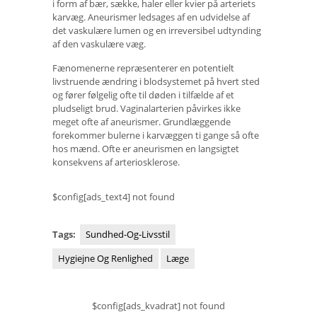
i form af bær, sække, haler eller kvier på arteriets
karvæg. Aneurismer ledsages af en udvidelse af
det vaskulære lumen og en irreversibel udtynding
af den vaskulære væg.
Fænomenerne repræsenterer en potentielt
livstruende ændring i blodsystemet på hvert sted
og fører følgelig ofte til døden i tilfælde af et
pludseligt brud. Vaginalarterien påvirkes ikke
meget ofte af aneurismer. Grundlæggende
forekommer bulerne i karvæggen ti gange så ofte
hos mænd. Ofte er aneurismen en langsigtet
konsekvens af arteriosklerose.
$config[ads_text4] not found
Tags:
Sundhed-Og-Livsstil
Hygiejne Og Renlighed
Læge
$config[ads_kvadrat] not found