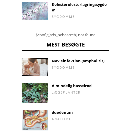
Kolesterolesterlagringssygdo
m
SYGDOMME
$config[ads_neboscreb] not found
MEST BESØGTE
Navleinfektion (omphalitis)
SYGDOMME
Almindelig hasselrod
LÆGEPLANTER
duodenum
ANATOMI