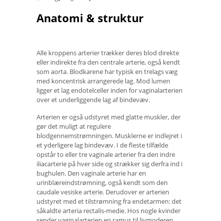
Anatomi & struktur
Alle kroppens arterier trækker deres blod direkte
eller indirekte fra den centrale arterie, også kendt
som aorta. Blodkarene har typisk en trelags væg
med koncentrisk arrangerede lag. Mod lumen
ligger et lag endotelceller inden for vaginalarterien
over et underliggende lag af bindevæv.
Arterien er også udstyret med glatte muskler, der
gør det muligt at regulere
blodgennemstrømningen. Musklerne er indlejret i
et yderligere lag bindevæv. I de fleste tilfælde
opstår to eller tre vaginale arterier fra den indre
iliacarterie på hver side og strækker sig derfra ind i
bughulen. Den vaginale arterie har en
urinblæreindstrømning, også kendt som den
caudale vesiske arterie. Derudover er arterien
udstyret med et tilstrømning fra endetarmen: det
såkaldte arteria rectalis-medie. Hos nogle kvinder
sender vaginalarterien en ramus til livmoderen