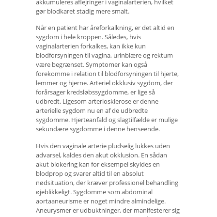
akkumuleres aflejringer i vaginalarterien, hvilket
gør blodkaret stadig mere smalt.
Når en patient har åreforkalkning, er det altid en
sygdom i hele kroppen. Således, hvis
vaginalarterien forkalkes, kan ikke kun
blodforsyningen til vagina, urinblære og rektum
være begrænset. Symptomer kan også
forekomme i relation til blodforsyningen til hjerte,
lemmer og hjerne. Arteriel okklusiv sygdom, der
forårsager kredsløbssygdomme, er lige så
udbredt. Ligesom arteriosklerose er denne
arterielle sygdom nu en af ​​de udbredte
sygdomme. Hjerteanfald og slagtilfælde er mulige
sekundære sygdomme i denne henseende.
Hvis den vaginale arterie pludselig lukkes uden
advarsel, kaldes den akut okklusion. En sådan
akut blokering kan for eksempel skyldes en
blodprop og svarer altid til en absolut
nødsituation, der kræver professionel behandling
øjeblikkeligt. Sygdomme som abdominal
aortaaneurisme er noget mindre almindelige.
Aneurysmer er udbuktninger, der manifesterer sig