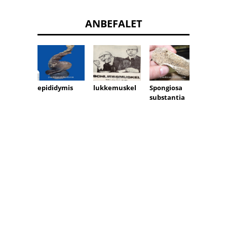
ANBEFALET
epididymis
lukkemuskel
Spongiosa
substantia
Cauda