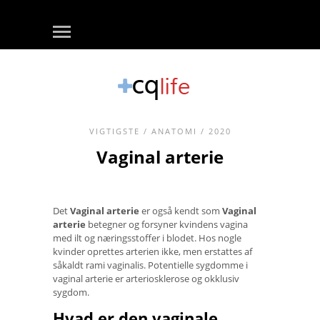
VIGTIGSTE
/
ANATOMI
/ 2020
Vaginal arterie
Det
Vaginal arterie
er også kendt som
Vaginal
arterie
betegner og forsyner kvindens vagina
med ilt og næringsstoffer i blodet. Hos nogle
kvinder oprettes arterien ikke, men erstattes af
såkaldt rami vaginalis. Potentielle sygdomme i
vaginal arterie er arteriosklerose og okklusiv
sygdom.
Hvad er den vaginale