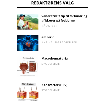
REDAKTØRENS VALG
Vandretid: 7 tip til forhindring
af blærer på fødderne
RÅDGIVER
amilorid
AKTIVE INGREDIENSER
Macrohematuria
SYGDOMME
Kønsvorter (HPV)
SYGDOMME