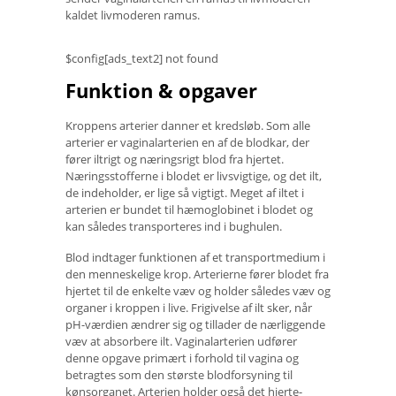
kaldet livmoderen ramus.
$config[ads_text2] not found
Funktion & opgaver
Kroppens arterier danner et kredsløb. Som alle
arterier er vaginalarterien en af ​​de blodkar, der
fører iltrigt og næringsrigt blod fra hjertet.
Næringsstofferne i blodet er livsvigtige, og det ilt,
de indeholder, er lige så vigtigt. Meget af iltet i
arterien er bundet til hæmoglobinet i blodet og
kan således transporteres ind i bughulen.
Blod indtager funktionen af ​​et transportmedium i
den menneskelige krop. Arterierne fører blodet fra
hjertet til de enkelte væv og holder således væv og
organer i kroppen i live. Frigivelse af ilt sker, når
pH-værdien ændrer sig og tillader de nærliggende
væv at absorbere ilt. Vaginalarterien udfører
denne opgave primært i forhold til vagina og
betragtes som den største blodforsyning til
kønsorganet. Arterien holder også det hjerte-