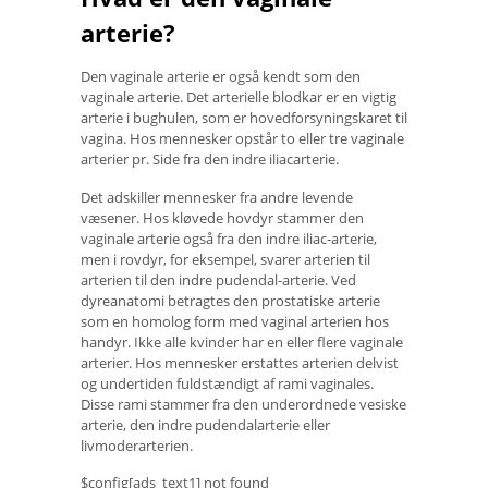
arterie?
Den vaginale arterie er også kendt som den
vaginale arterie. Det arterielle blodkar er en vigtig
arterie i bughulen, som er hovedforsyningskaret til
vagina. Hos mennesker opstår to eller tre vaginale
arterier pr. Side fra den indre iliacarterie.
Det adskiller mennesker fra andre levende
væsener. Hos kløvede hovdyr stammer den
vaginale arterie også fra den indre iliac-arterie,
men i rovdyr, for eksempel, svarer arterien til
arterien til den indre pudendal-arterie. Ved
dyreanatomi betragtes den prostatiske arterie
som en homolog form med vaginal arterien hos
handyr. Ikke alle kvinder har en eller flere vaginale
arterier. Hos mennesker erstattes arterien delvist
og undertiden fuldstændigt af rami vaginales.
Disse rami stammer fra den underordnede vesiske
arterie, den indre pudendalarterie eller
livmoderarterien.
$config[ads_text1] not found