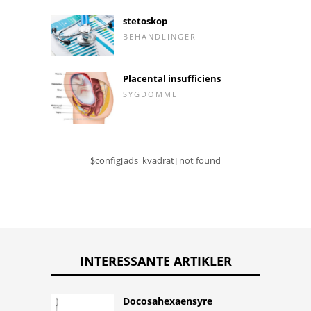
stetoskop
BEHANDLINGER
Placental insufficiens
SYGDOMME
$config[ads_kvadrat] not found
INTERESSANTE ARTIKLER
Docosahexaensyre