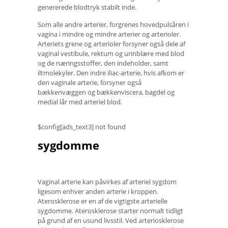
genererede blodtryk stabilt inde.
Som alle andre arterier, forgrenes hovedpulsåren i
vagina i mindre og mindre arterier og arterioler.
Arteriets grene og arterioler forsyner også dele af
vaginal vestibule, rektum og urinblære med blod
og de næringsstoffer, den indeholder, samt
iltmolekyler. Den indre iliac-arterie, hvis afkom er
den vaginale arterie, forsyner også
bækkenvæggen og bækkenviscera, bagdel og
medial lår med arteriel blod.
$config[ads_text3] not found
sygdomme
Vaginal arterie kan påvirkes af arteriel sygdom
ligesom enhver anden arterie i kroppen.
Aterosklerose er en af ​​de vigtigste arterielle
sygdomme. Aterosklerose starter normalt tidligt
på grund af en usund livsstil. Ved arteriosklerose