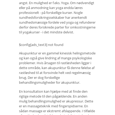
angst. En mulighed er f.eks. Yoga. Om nødvendigt
eller på anmodning kan yoga endda læres
professionelt - på forskellige kurser. Nogle
sundhedsforsikringsselskaber har anerkendt
sundhedsmæssige fordele ved yoga og refunderer
derfor deres forsikrede parter for omkostningerne
til yogakurser - i det mindste delvist.
$config[ads_text3] not found
Akupunktur er en gammel kinesisk helingsmetode
og kan også give lindring af mange psykologiske
problemer. Hvis årsagen til rastløsheden ligger i
dette område, kan akupunktur få denne følelse af
rastløshed til at forsvinde helt ved regelmæssig
brug. Der er dog forskellige
behandlingsmuligheder for akupunktur.
En konsultation kan hjælpe med at finde den
rigtige metode til den pågældende. En anden
mulig behandlingsmulighed er akupressur. Dette
er en massageteknik med fingerspidserne. En
sådan massage er ekstremt afslappende. I tilfælde