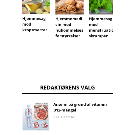
Hjemmesag
Hjemmemedi
Hjemmesag
Hjælp
mod
cin mod
mod
mod b
kropsmerter
hukommelses
menstruation
mærk
forstyrrelser
skramper
REDAKTØRENS VALG
Anæmi på grund af vitamin
B12-mangel
SYGDOMME