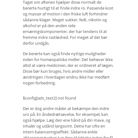
Taget om aftenen hjælper disse normalt de
berørte hurtigt til at finde indre ro. Passende kost
og masser af motion i den friske luft forhindrer
sådanne klager. Meget sukker, fedt, nikotin og
alkohol er på den anden side
ernæringskomponenter, der har tendens til at
fremme indre rastløshed. For meget af det bør
derfor undgås.
De berørte kan også finde nyttige muligheder
inden for homøopatiske midler. Det behøver ikke
altid at være medicinen, der er ordineret af lægen.
Disse bør kun bruges, hvis andre midler eller
ændringen i hverdagen endnu ikke har medført
nogen forbedring.
$config[ads_text2] not found
Der er dog andre måder at bekæmpe den indre
uro på. En åndedrætsøvelse, for eksempel, kan
også hjælpe. Læg den ene hånd på din mave, og
inhalér og udånd langsomt. Dette har ofte en
intern balanceringseffekt. Sådanne enkle
afslapningsøvelser kan føre til lettelse inden for få