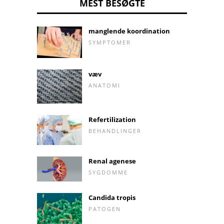
MEST BESØGTE
manglende koordination
SYMPTOMER
væv
ANATOMI
Refertilization
BEHANDLINGER
Renal agenese
SYGDOMME
Candida tropis
PATOGEN