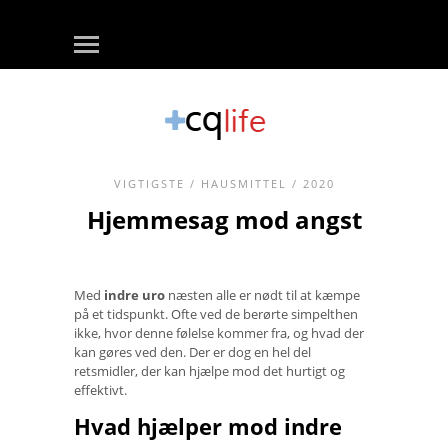
VIGTIGSTE
/
HAUSMITTEL
/ 2020
Hjemmesag mod angst
Med
indre uro
næsten alle er nødt til at kæmpe
på et tidspunkt. Ofte ved de berørte simpelthen
ikke, hvor denne følelse kommer fra, og hvad der
kan gøres ved den. Der er dog en hel del
retsmidler, der kan hjælpe mod det hurtigt og
effektivt.
Hvad hjælper mod indre