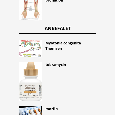
pronation
ANBEFALET
Myotonia congenita
Thomsen
tobramycin
morfin