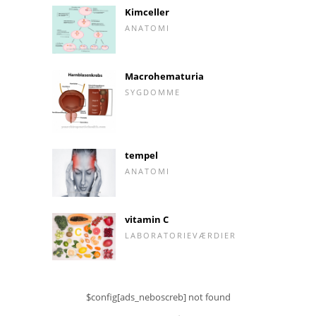
Kimceller
ANATOMI
Macrohematuria
SYGDOMME
tempel
ANATOMI
vitamin C
LABORATORIEVÆRDIER
$config[ads_neboscreb] not found