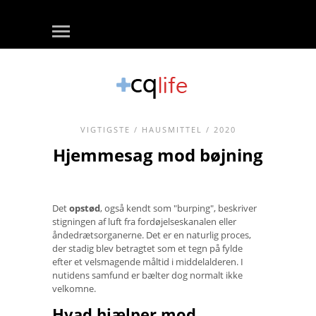
VIGTIGSTE
/
HAUSMITTEL
/ 2020
Hjemmesag mod bøjning
Det
opstød
, også kendt som "burping", beskriver
stigningen af ​​luft fra fordøjelseskanalen eller
åndedrætsorganerne. Det er en naturlig proces,
der stadig blev betragtet som et tegn på fylde
efter et velsmagende måltid i middelalderen. I
nutidens samfund er bælter dog normalt ikke
velkomne.
Hvad hjælper mod