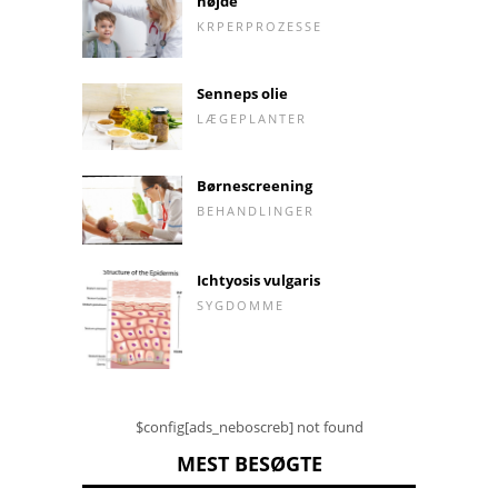
højde
KRPERPROZESSE
Senneps olie
LÆGEPLANTER
Børnescreening
BEHANDLINGER
Ichtyosis vulgaris
SYGDOMME
$config[ads_neboscreb] not found
MEST BESØGTE