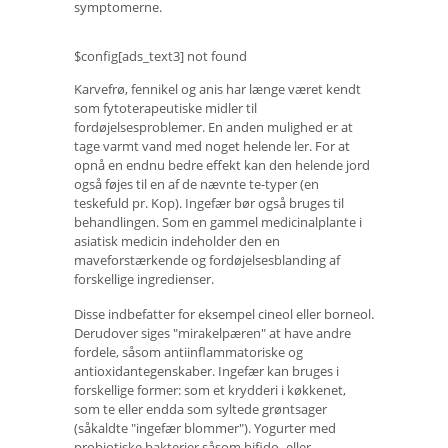
symptomerne.
$config[ads_text3] not found
Karvefrø, fennikel og anis har længe været kendt
som fytoterapeutiske midler til
fordøjelsesproblemer. En anden mulighed er at
tage varmt vand med noget helende ler. For at
opnå en endnu bedre effekt kan den helende jord
også føjes til en af ​​de nævnte te-typer (en
teskefuld pr. Kop). Ingefær bør også bruges til
behandlingen. Som en gammel medicinalplante i
asiatisk medicin indeholder den en
maveforstærkende og fordøjelsesblanding af
forskellige ingredienser.
Disse indbefatter for eksempel cineol eller borneol.
Derudover siges "mirakelpæren" at have andre
fordele, såsom antiinflammatoriske og
antioxidantegenskaber. Ingefær kan bruges i
forskellige former: som et krydderi i køkkenet,
som te eller endda som syltede grøntsager
(såkaldte "ingefær blommer"). Yogurter med
probiotiske bakterier såsom bifido- eller