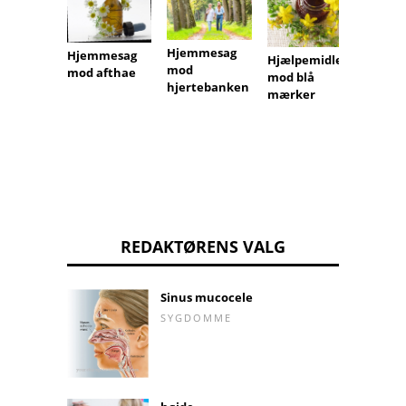
Hjemmesag
Hjemmesag
Hjemm
Hjælpemidler
mod
mod afthae
mod
mod blå
hjertebanken
årekn
mærker
REDAKTØRENS VALG
Sinus mucocele
SYGDOMME