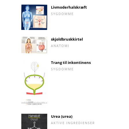
Livmoderhalskræft
SYGDOMME
skjoldbruskkirtel
ANATOMI
Trang til inkontinens
SYGDOMME
Urea (urea)
AKTIVE INGREDIENSER