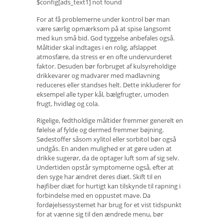
$config[ads_text1] not found
For at få problemerne under kontrol bør man
være særlig opmærksom på at spise langsomt
med kun små bid. God tyggelse anbefales også.
Måltider skal indtages i en rolig, afslappet
atmosfære, da stress er en ofte undervurderet
faktor. Desuden bør forbruget af kulsyreholdige
drikkevarer og madvarer med madlavning
reduceres eller standses helt. Dette inkluderer for
eksempel alle typer kål, bælgfrugter, umoden
frugt, hvidløg og cola.
Rigelige, fedtholdige måltider fremmer generelt en
følelse af fylde og dermed fremmer bøjning.
Sødestoffer såsom xylitol eller sorbitol bør også
undgås. En anden mulighed er at gøre uden at
drikke sugerør, da de optager luft som af sig selv.
Undertiden opstår symptomerne også, efter at
den syge har ændret deres diæt. Skift til en
højfiber diæt for hurtigt kan tilskynde til rapning i
forbindelse med en oppustet mave. Da
fordøjelsessystemet har brug for et vist tidspunkt
for at vænne sig til den ændrede menu, bør