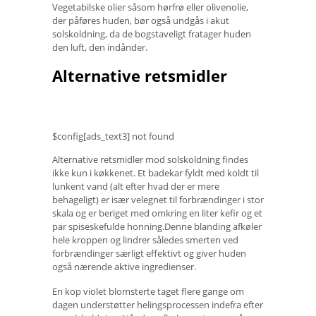
Vegetabilske olier såsom hørfrø eller olivenolie,
der påføres huden, bør også undgås i akut
solskoldning, da de bogstaveligt fratager huden
den luft, den indånder.
Alternative retsmidler
$config[ads_text3] not found
Alternative retsmidler mod solskoldning findes
ikke kun i køkkenet. Et badekar fyldt med koldt til
lunkent vand (alt efter hvad der er mere
behageligt) er især velegnet til forbrændinger i stor
skala og er beriget med omkring en liter kefir og et
par spiseskefulde honning.Denne blanding afkøler
hele kroppen og lindrer således smerten ved
forbrændinger særligt effektivt og giver huden
også nærende aktive ingredienser.
En kop violet blomsterte taget flere gange om
dagen understøtter helingsprocessen indefra efter