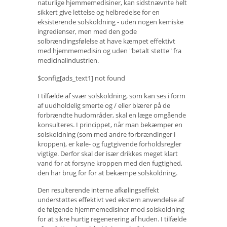
naturlige hjemmemedisiner, kan sidstnævnte helt
sikkert give lettelse og helbredelse for en
eksisterende solskoldning - uden nogen kemiske
ingredienser, men med den gode
solbrændingsfølelse at have kæmpet effektivt
med hjemmemedisin og uden "betalt støtte" fra
medicinalindustrien.
$config[ads_text1] not found
I tilfælde af svær solskoldning, som kan ses i form
af uudholdelig smerte og / eller blærer på de
forbrændte hudområder, skal en læge omgående
konsulteres. I princippet, når man bekæmper en
solskoldning (som med andre forbrændinger i
kroppen), er køle- og fugtgivende forholdsregler
vigtige. Derfor skal der især drikkes meget klart
vand for at forsyne kroppen med den fugtighed,
den har brug for for at bekæmpe solskoldning.
Den resulterende interne afkølingseffekt
understøttes effektivt ved ekstern anvendelse af
de følgende hjemmemedisiner mod solskoldning
for at sikre hurtig regenerering af huden. I tilfælde