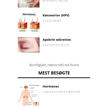
BEHANDLINGER
Kønsvorter (HPV)
SYGDOMME
Apokrin sekretion
KRPERPROZESSE
$config[ads_neboscreb] not found
MEST BESØGTE
Hormoner
LABORATORIEVÆRDIER