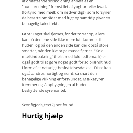
af omfattende solskoldning anbefales en
"hudspredning" fremstillet af yoghurt eller kvark
(fortynd med mælk om nødvendigt), som forsyner
de berørte områder med fugt og samtidig giver en
behagelig køleeffekt.
Fare:
Laget skal fjernes, før det tørrer op, ellers
kan på den ene side ikke mere luft komme til
huden, og på den anden side kan der opstå store
smerter, når den klæbrige masse fjernes. "Kold
mælkindpakning" (helst med fuld fedtemælk) er
også godt til at gøre noget godt for solbrændt hud
i form af et naturligt beskyttelsesdæksel. Disse kan
også ændres hurtigt og nemt, så snart den
behagelige virkning er forsvundet. Mælkesyren
fremmer også opbygningen af ​​hudens
beskyttende syremantel.
$config[ads_text2] not found
Hurtig hjælp