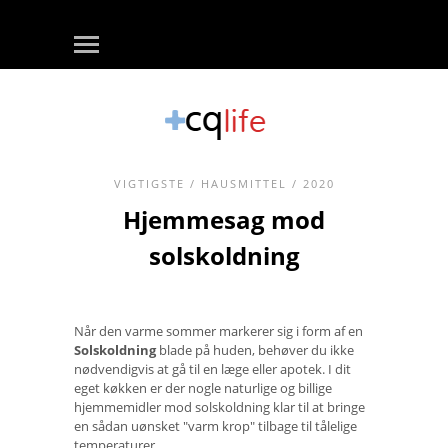
VIGTIGSTE
/
HAUSMITTEL
/ 2020
Hjemmesag mod
solskoldning
Når den varme sommer markerer sig i form af en
Solskoldning
blade på huden, behøver du ikke
nødvendigvis at gå til en læge eller apotek. I dit
eget køkken er der nogle naturlige og billige
hjemmemidler mod solskoldning klar til at bringe
en sådan uønsket "varm krop" tilbage til tålelige
temperaturer.