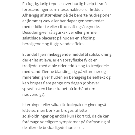
En fugtig, kølig tepose lover hurtig hjælp til små
forbrændinger som næse, nakke eller fødder.
Afhængig af størrelsen på de berørte hudregioner
er (lomme) væv eller bandager gennemvædet
med eddike, te eller citronsaft også egnede.
Desuden giver rå agurkskiver eller grønne
salatblade placeret på huden en afkøling,
beroligende og fugtgivende effekt.
Et andet hjemmelæggende middel til solskoldning,
der er let at lave, er en sprayflaske fyldt en
tredjedel med æble cider eddike og to tredjedele
med vand. Denne blanding, rig på vitaminer og
mineraler, giver huden en behagelig køleeffekt og
kan bruges flere gange om dagen (opbevar
sprayflasken i køleskabet på forhånd om
nødvendigt).
Isterninger eller såkaldte kølepakker giver også
lettelse, men bør kun bruges til lette
solskoldninger og endda kun i kort tid, da de kan
forårsage yderligere symptomer på forfrysning af
de allerede beskadigede hudceller.