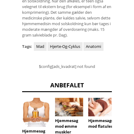
en solskoldning. Når den afkøles, er teen også
velegnet til ekstern brug (for eksempel i form af en
komprimering). Det samme gælder den
medicinske plante, der kaldes salvie, selvom dette
hjemmemedisin mod solskoldning kun bør tages i
moderate mængder af overdosering (maks. 15
gram salvieblade pr. Dag).
Tags:
Mad
Hjerte-Og-Cyklus
Anatomi
$config[ads_kvadrat] not found
ANBEFALET
Hjemmesag
Hjemmesager
Hjemm
mod ømme
mod flatulens
mod r
Hjemmesag
muskler