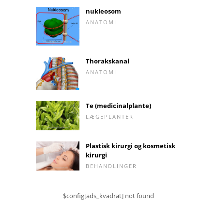
nukleosom
ANATOMI
Thorakskanal
ANATOMI
Te (medicinalplante)
LÆGEPLANTER
Plastisk kirurgi og kosmetisk
kirurgi
BEHANDLINGER
$config[ads_kvadrat] not found