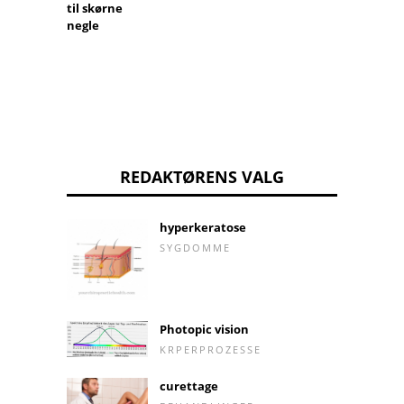
til skørne
negle
REDAKTØRENS VALG
hyperkeratose
SYGDOMME
Photopic vision
KRPERPROZESSE
curettage