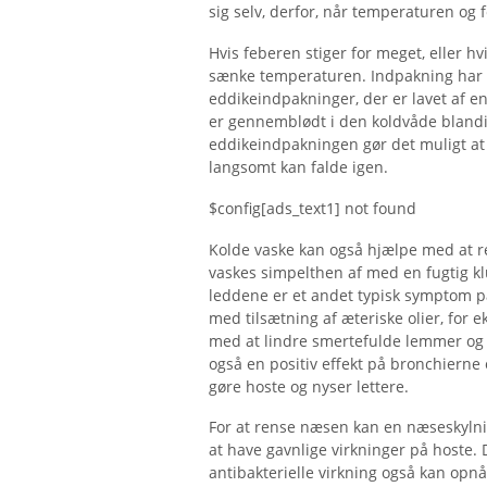
sig selv, derfor, når temperaturen og f
Hvis feberen stiger for meget, eller hvi
sænke temperaturen. Indpakning har 
eddikeindpakninger, der er lavet af en
er gennemblødt i den koldvåde blandi
eddikeindpakningen gør det muligt a
langsomt kan falde igen.
$config[ads_text1] not found
Kolde vaske kan også hjælpe med at r
vaskes simpelthen af ​​med en fugtig 
leddene er et andet typisk symptom på
med tilsætning af æteriske olier, for
med at lindre smertefulde lemmer og s
også en positiv effekt på bronchierne
gøre hoste og nyser lettere.
For at rense næsen kan en næseskylni
at have gavnlige virkninger på hoste. 
antibakterielle virkning også kan opn