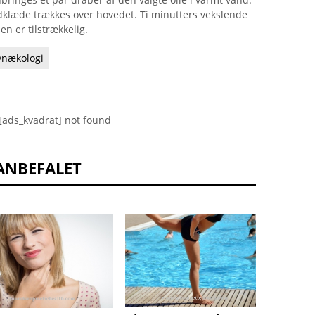
klæde trækkes over hovedet. Ti minutters vekslende
 er tilstrækkelig.
ynækologi
[ads_kvadrat] not found
ANBEFALET