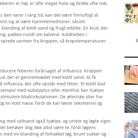
eberen er høj, er ofte meget hvile og drikke ofte nok.
s den varer i lang tid, kan det være fornuftigt at
vist sig at være hjemmemedisiner, såsom
 blanding af koldt vand og frugt eddike. En klud, der
ng, pakkes rundt om kalvene. Koldheden i
$
t sprede varmen fra kroppen, så kropstemperaturen
educere feberen forårsaget af influenza. Kroppen
klud, der er gennemvædet med koldt vand. At få
 influenza, der ofte opstår med feber. Et koldt bad
 eksempel med eukalyptus eller menthol, kan hjælpe
timulere blodcirkulationen. De æteriske olier har
 og en kold næse, fordi de kan løsne sekreterne og
ng med saltvand også hjælpe, og urtete og løgte siges
Det behøver dog ikke altid være te, fordi løgens
ås med en blanding af finhakket løg, brunt sukker og