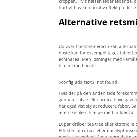
kroppen. Hvis næsen løber løbende, 
hurtigt have en positiv effekt på dis
Alternative retsm
Ud over hjemmemedicin kan alternativ
hoste kan for eksempel tages tablette
echinacea. Men løsninger med kamill
hjælpe mod hoste.
$config[ads_text3] not found
Hvis der på den anden side forekomme
gentian, salvie eller arnica have gavn
har også vist sig at reducere feber. 
æteriske olier, hjælpe med influenza.
Et par dråber tea tree eller citronoli
Effekten af ​​citron- eller eucalypth
med et hovedbad. For at gøre dette an