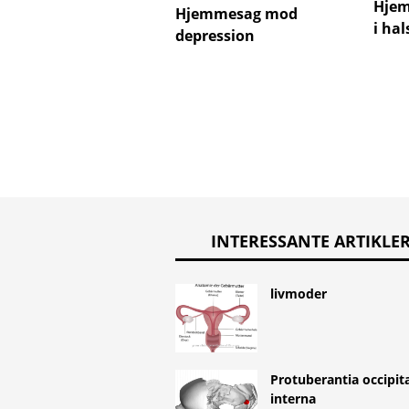
Hjem
Hjemmesag mod
i ha
depression
INTERESSANTE ARTIKLE
livmoder
Protuberantia occipita
interna