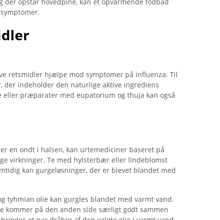
og der opstår hovedpine, kan et opvarmende fodbad
se symptomer.
idler
e retsmidler hjælpe mod symptomer på influenza. Til
r, der indeholder den naturlige aktive ingrediens
e eller præparater med eupatorium og thuja kan også
r en ondt i halsen, kan urtemediciner baseret på
lige virkninger. Te med hylsterbær eller lindeblomst
Samtidig kan gurgeløsninger, der er blevet blandet med
e og tyhmian olie kan gurgles blandet med varmt vand.
usolie kommer på den anden side særligt godt sammen
bringes et par dråber af den valgte olie i varmt vand.