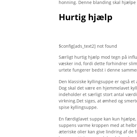
honning. Denne blanding skal hjælpe 
Hurtig hjælp
$config[ads_text2] not found
Særligt hurtig hjælp mod tegn på infl
væsker ind, fordi dette forhindrer sli
urtete fungerer bedst i denne samm
Den klassiske kyllingsuppe er også et
Dog skal det være en hjemmelavet kyll
indeholder et særligt stort antal værd
virkning.Det siges, at ømhed og smerte
spise kyllingsuppe.
En færdiglavet suppe kan kun hjælpe,
suppens varme kroppen med at helbred
æteriske olier kan give lindring af de 