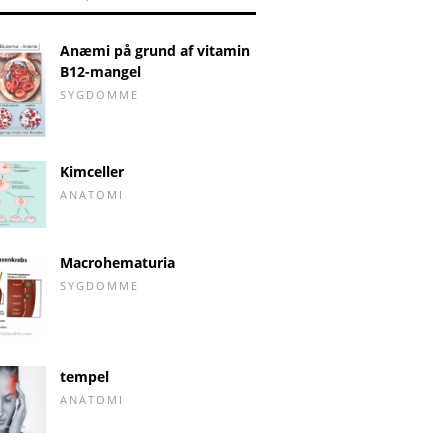
Anæmi på grund af vitamin
B12-mangel
SYGDOMME
Kimceller
ANATOMI
Macrohematuria
SYGDOMME
tempel
ANATOMI