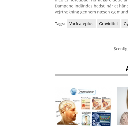
Dampene indåndes bedst, når et hånd
vejrtrækning gennem næsen og munden
Tags:
Varfcateplus
Graviditet
G
$config