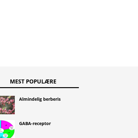
Hjemme
Hjemmesag til poser
esag mod
atletfod
under øjnene
pine
MEST POPULÆRE
Almindelig berberis
GABA-receptor