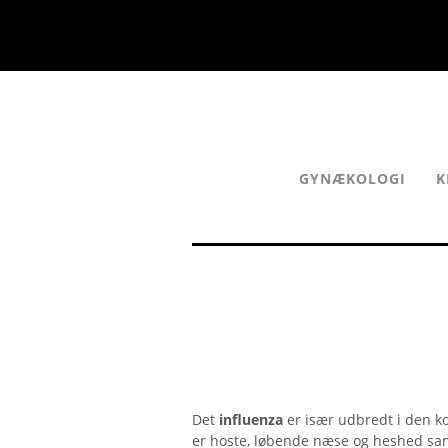
GYNÆKOLOGI
K
Det
influenza
er især udbredt i den k
er hoste, løbende næse og heshed sam