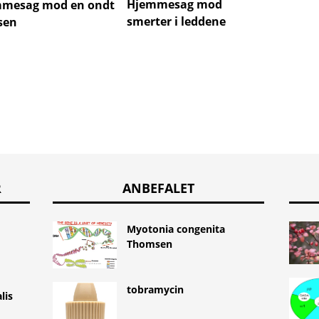
Hjemmesag mod
mesag mod en ondt
Hjemm
smerter i leddene
lsen
hoved
R
ANBEFALET
Myotonia congenita
Thomsen
tobramycin
lis