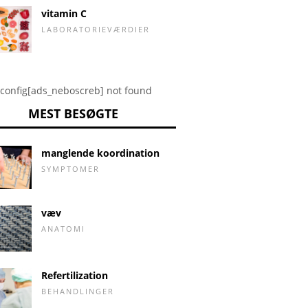
vitamin C
LABORATORIEVÆRDIER
config[ads_neboscreb] not found
MEST BESØGTE
manglende koordination
SYMPTOMER
væv
ANATOMI
Refertilization
BEHANDLINGER