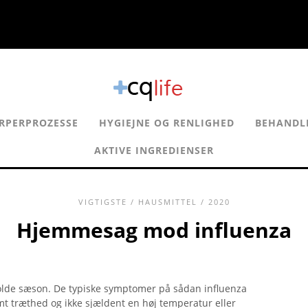
RPERPROZESSE
HYGIEJNE OG RENLIGHED
BEHANDL
AKTIVE INGREDIENSER
VIGTIGSTE
/
HAUSMITTEL
/ 2020
Hjemmesag mod influenza
olde sæson. De typiske symptomer på sådan influenza
t træthed og ikke sjældent en høj temperatur eller