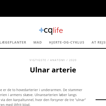
LÆGEPLANTER
MAD
HJERTE-OG-CYKLUS
AT REJS
VIGTIGSTE
/
ANATOMI
/ 2020
Ulnar arterie
ie er de to hovedarterier i underarmen. De stammer
terien i armens skæve. Ulnarearterien løber langs
via den karpaltunnel, hvor den forsyner de tre “ulnar”
en med iltfrit blod.