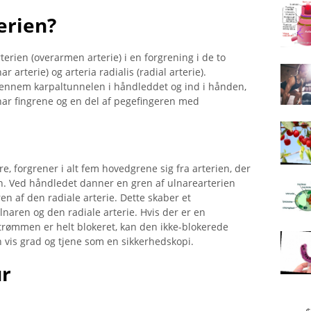
erien?
erien (overarmen arterie) i en forgrening i de to
r arterie) og arteria radialis (radial arterie).
 gennem karpaltunnelen i håndleddet og ind i hånden,
ar fingrene og en del af pegefingeren med
gre, forgrener i alt fem hovedgrene sig fra arterien, der
 Ved håndledet danner en gren af ​​ulnarearterien
 af ​​den radiale arterie. Dette skaber et
aren og den radiale arterie. Hvis der er en
er strømmen er helt blokeret, kan den ikke-blokerede
n vis grad og tjene som en sikkerhedskopi.
ur