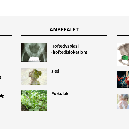
R
ANBEFALET
Hoftedysplasi
(hoftedislokation)
sjæl
)
Portulak
lgi-