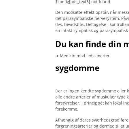
$config[ads_text3] not found
Den modsatte effekt opstår, når mess
det parasympatiske nervesystem. Påvirk
dvs. bevidstløs. Deltagelse i kontrolle
en intakt sympatisk og parasympatisk
Du kan finde din 
➔ Medicin mod ledssmerter
sygdomme
Der er ingen kendte sygdomme eller k
alle andre arterier af muskulær type k
forstyrrelser. I princippet kan lokal i
forekomme.
Afhængig af deres sværhedsgrad fører 
forgreningsarterier og dermed til et 