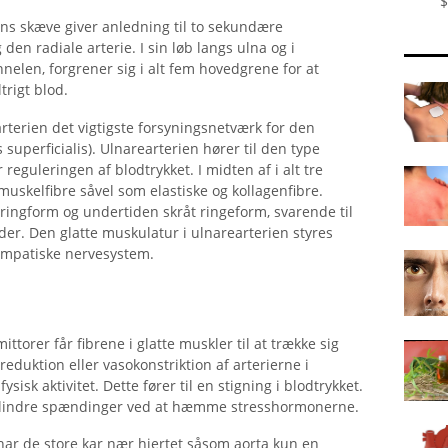
$
mens skæve giver anledning til to sekundære
en radiale arterie. I sin løb langs ulna og i
len, forgrener sig i alt fem hovedgrene for at
trigt blod.
terien det vigtigste forsyningsnetværk for den
superficialis). Ulnarearterien hører til den type
eguleringen af ​​blodtrykket. I midten af ​​i alt tre
muskelfibre såvel som elastiske og kollagenfibre.
ringform og undertiden skråt ringeform, svarende til
eder. Den glatte muskulatur i ulnarearterien styres
ympatiske nervesystem.
orer får fibrene i glatte muskler til at trække sig
eduktion eller vasokonstriktion af arterierne i
sisk aktivitet. Dette fører til en stigning i blodtrykket.
 lindre spændinger ved at hæmme stresshormonerne.
har de store kar nær hjertet såsom aorta kun en