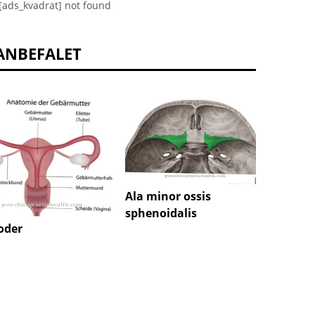
[ads_kvadrat] not found
ANBEFALET
Ala minor ossis
sphenoidalis
Cerebr
oder