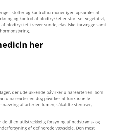
enger-stoffer og kontrolhormoner igen opsamles af
ning og kontrol af blodtrykket er stort set vegetativt,
n af ​​blodtrykket kræver sunde, elastiske karvægge samt
 hormonstyring.
medicin her
lager, der udelukkende påvirker ulnarearterien. Som
an ulnarearterien dog påvirkes af funktionelle
ndsnævring af arterien lumen, såkaldte stenoser,
de til en utilstrækkelig forsyning af nedstrøms- og
underforsyning af definerede vævsdele. Den mest