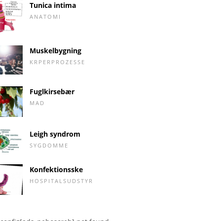
Tunica intima
ANATOMI
Muskelbygning
KRPERPROZESSE
Fuglkirsebær
MAD
Leigh syndrom
SYGDOMME
Konfektionsske
HOSPITALSUDSTYR