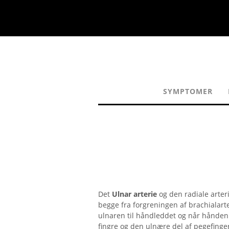
SYMPTOMER
Det
Ulnar arterie
og den radiale arter
begge fra forgreningen af ​​brachialar
ulnaren til håndleddet og når hånden 
fingre og den ulnære del af pegefinger