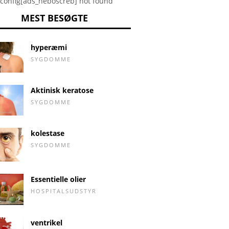
config[ads_neboscreb] not found
MEST BESØGTE
hyperæmi
SYGDOMME
Aktinisk keratose
SYGDOMME
kolestase
SYGDOMME
Essentielle olier
HOSPITALSUDSTYR
ventrikel