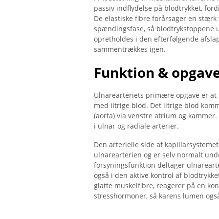
passiv indflydelse på blodtrykket, ford
De elastiske fibre forårsager en stær
spændingsfase, så blodtrykstoppene u
opretholdes i den efterfølgende afslap
sammentrækkes igen.
Funktion & opgav
Ulnarearteriets primære opgave er at
med iltrige blod. Det iltrige blod ko
(aorta) via venstre atrium og kammer.
i ulnar og radiale arterier.
Den arterielle side af kapillarsystemet 
ulnarearterien og er selv normalt und
forsyningsfunktion deltager ulnarear
også i den aktive kontrol af blodtrykke
glatte muskelfibre, reagerer på en ko
stresshormoner, så karens lumen også i