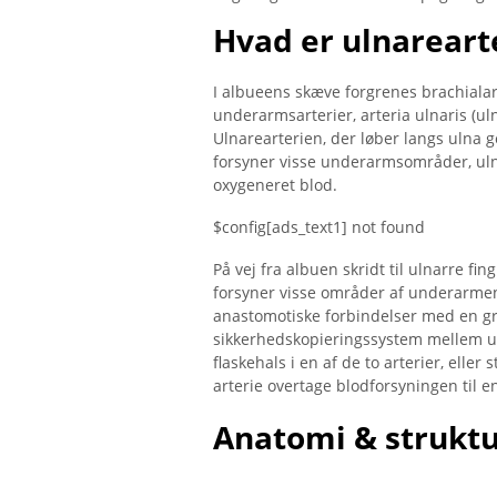
Hvad er ulnareart
I albueens skæve forgrenes brachialart
underarmsarterier, arteria ulnaris (ulna
Ulnarearterien, der løber langs ulna
forsyner visse underarmsområder, uln
oxygeneret blod.
$config[ads_text1] not found
På vej fra albuen skridt til ulnarre fin
forsyner visse områder af underarmen.
anastomotiske forbindelser med en gren
sikkerhedskopieringssystem mellem uln
flaskehals i en af ​​de to arterier, ell
arterie overtage blodforsyningen til e
Anatomi & strukt