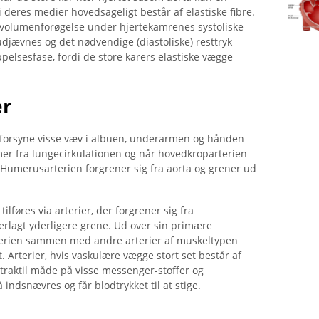
i deres medier hovedsageligt består af elastiske fibre.
k volumenforøgelse under hjertekamrenes systoliske
djævnes og det nødvendige (diastoliske) resttryk
pelsesfase, fordi de store karers elastiske vægge
er
 forsyne visse væv i albuen, underarmen og hånden
mmer fra lungecirkulationen og når hovedkroparterien
 Humerusarterien forgrener sig fra aorta og grener ud
tilføres via arterier, der forgrener sig fra
erlagt yderligere grene. Ud over sin primære
terien sammen med andre arterier af muskeltypen
t. Arterier, hvis vaskulære vægge stort set består af
ntraktil måde på visse messenger-stoffer og
ndsnævres og får blodtrykket til at stige.