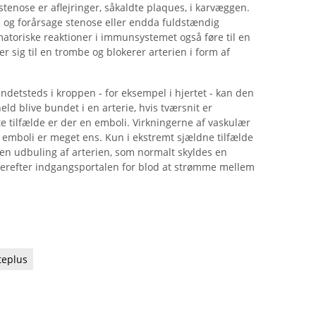
 stenose er aflejringer, såkaldte plaques, i karvæggen.
 og forårsage stenose eller endda fuldstændig
matoriske reaktioner i immunsystemet også føre til en
r sig til en trombe og blokerer arterien i form af
ndetsteds i kroppen - for eksempel i hjertet - kan den
d blive bundet i en arterie, hvis tværsnit er
e tilfælde er der en emboli. Virkningerne af vaskulær
r emboli er meget ens. Kun i ekstremt sjældne tilfælde
en udbuling af arterien, som normalt skyldes en
erefter indgangsportalen for blod at strømme mellem
teplus