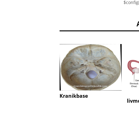
$config
Kranikbase
livm