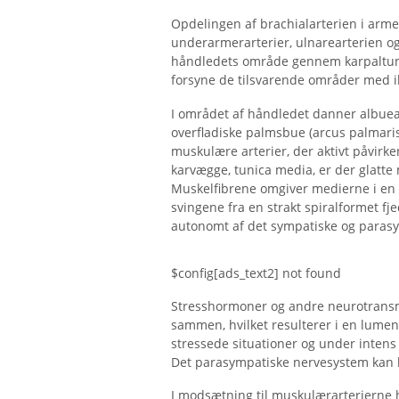
Opdelingen af ​​brachialarterien i ar
underarmerarterier, ulnarearterien og d
håndledets område gennem karpaltunne
forsyne de tilsvarende områder med il
I området af håndledet danner albuear
overfladiske palmsbue (arcus palmaris 
muskulære arterier, der aktivt påvirker r
karvægge, tunica media, er der glatte 
Muskelfibrene omgiver medierne i en 
svingene fra en strakt spiralformet fj
autonomt af det sympatiske og paras
$config[ads_text2] not found
Stresshormoner og andre neurotransmitt
sammen, hvilket resulterer i en lumenr
stressede situationer og under intens fy
Det parasympatiske nervesystem kan
I modsætning til muskulærarterierne 