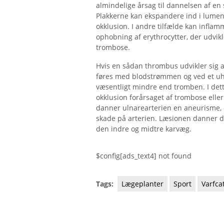
almindelige årsag til dannelsen af ​​en
Plakkerne kan ekspandere ind i lumen
okklusion. I andre tilfælde kan inflam
ophobning af erythrocytter, der udvikle
trombose.
Hvis en sådan thrombus udvikler sig a
føres med blodstrømmen og ved et uhel
væsentligt mindre end tromben. I dett
okklusion forårsaget af trombose elle
danner ulnarearterien en aneurisme, 
skade på arterien. Læsionen danner d
den indre og midtre karvæg.
$config[ads_text4] not found
Tags:
Lægeplanter
Sport
Varfca