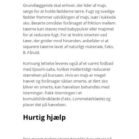
Grundlæggende skal enhver, der lider af majs,
sørge for at holde fødderne tørre. Fugt og svedige
fødder fremmer udviklingen af ​​majs, især i lukkede
sko. Berørte områder forårsaget af friktion mellem
tæerne kan støves med babypulver eller majsmel
for at reducere fugt. For at lindre smerten ved
tæer, der gnider mod hinanden, anbefaler vi at
separere tæerne lavet af naturligt materiale, f.eks.
B. Fåruld.
Kortvarig lettelse leveres også af et varmt fodbad
med Epsom-salte, hvilket midlertidigt reducerer
størrelsen på bursaen. Hvis en majs er meget
hævet og forårsager sådan smerte, at iført sko
bliver en smerte, kan hævelsen behandles med
isterninger. Pakk isterningen i et
bomuldshåndklæde (f.eks. Lommetørklæde) og
placer det på hævelsen.
Hurtig hjælp