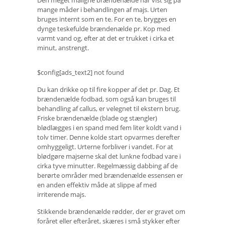
Den meget maligne brændenælde har vist sig på
mange måder i behandlingen af ​​majs. Urten
bruges internt som en te. For en te, brygges en
dynge teskefulde brændenælde pr. Kop med
varmt vand og, efter at det er trukket i cirka et
minut, anstrengt.
$config[ads_text2] not found
Du kan drikke op til fire kopper af det pr. Dag. Et
brændenælde fodbad, som også kan bruges til
behandling af callus, er velegnet til ekstern brug.
Friske brændenælde (blade og stængler)
blødlægges i en spand med fem liter koldt vand i
tolv timer. Denne kolde start opvarmes derefter
omhyggeligt. Urterne forbliver i vandet. For at
blødgøre majserne skal det lunkne fodbad vare i
cirka tyve minutter. Regelmæssig dabbing af de
berørte områder med brændenælde essensen er
en anden effektiv måde at slippe af med
irriterende majs.
Stikkende brændenælde rødder, der er gravet om
foråret eller efteråret, skæres i små stykker efter