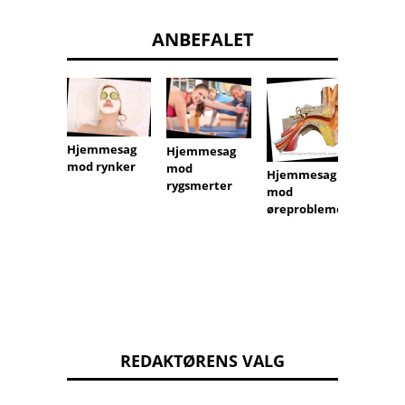
ANBEFALET
Hjemmesag
Hjemm
Hjemmesag
mod rynker
mod b
mod
Hjemmesag
rygsmerter
mod
øreproblemer
REDAKTØRENS VALG