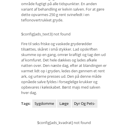
område fugtigt på alle tidspunkter. En anden
variant af behandling er kelvin salven. For at gøre
dette opvarmes 250 g rent svinefedt i en
teflonovertrukket gryde.
$config[ads_text3] not found
Fire til seks friske og vaskede gryderødder
tilsættes, skåret i små stykker. Lad opskriften
skumme op en gang, omrør kraftigt og tag den ud
af komfuret. Det hele dækkes og lades afkøle
natten over. Den næste dag, efter at blandingen er
varmet lidt op i gryden, ledes den gennem et rent
ark, og urterne presses ud. Den på denne måde
opnåede salve fyldes i forseglelige krukker og
opbevares i køleskabet. Børst majs med salven
hver dag.
Tags:
Sygdomme
Læge
Dyr Og Pets-
$config[ads_kvadrat] not found