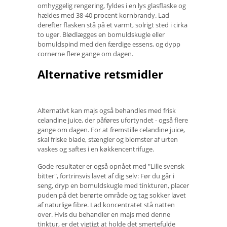
omhyggelig rengøring, fyldes i en lys glasflaske og
hældes med 38-40 procent kornbrandy. Lad
derefter flasken stå på et varmt, solrigt sted i cirka
to uger. Blødlægges en bomuldskugle eller
bomuldspind med den færdige essens, og dypp
cornerne flere gange om dagen.
Alternative retsmidler
Alternativt kan majs også behandles med frisk
celandine juice, der påføres ufortyndet - også flere
gange om dagen. For at fremstille celandine juice,
skal friske blade, stængler og blomster af urten
vaskes og saftes i en køkkencentrifuge.
Gode ​​resultater er også opnået med "Lille svensk
bitter", fortrinsvis lavet af dig selv: Før du går i
seng, dryp en bomuldskugle med tinkturen, placer
puden på det berørte område og tag sokker lavet
af naturlige fibre. Lad koncentratet stå natten
over. Hvis du behandler en majs med denne
tinktur, er det vigtigt at holde det smertefulde