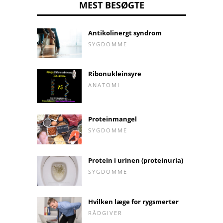
MEST BESØGTE
Antikolinergt syndrom
SYGDOMME
Ribonukleinsyre
ANATOMI
Proteinmangel
SYGDOMME
Protein i urinen (proteinuria)
SYGDOMME
Hvilken læge for rygsmerter
RÅDGIVER