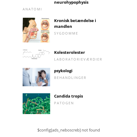
neurohypophysis
ANATOMI
Kronisk betændelse i
mandlen
SYGDOMME
Kolesterolester
LABORATORIEVÆRDIER
psykologi
BEHANDLINGER
Candida tropis
PATOGEN
$config[ads_neboscreb] not found