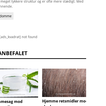
n meget tykkere struktur og er ofte mere stædigt. Med
kinnende.
gdomme
[ads_kvadrat] not found
ANBEFALET
Hjemme retsmidler mod
mmesag mod
Hjemm