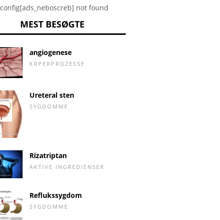
config[ads_neboscreb] not found
MEST BESØGTE
angiogenese
KRPERPROZESSE
Ureteral sten
SYGDOMME
Rizatriptan
AKTIVE INGREDIENSER
Reflukssygdom
SYGDOMME