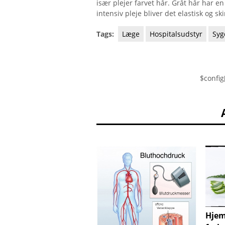
især plejer farvet hår. Gråt hår har e
intensiv pleje bliver det elastisk og s
Tags:
Læge
Hospitalsudstyr
Sy
$config
Hje