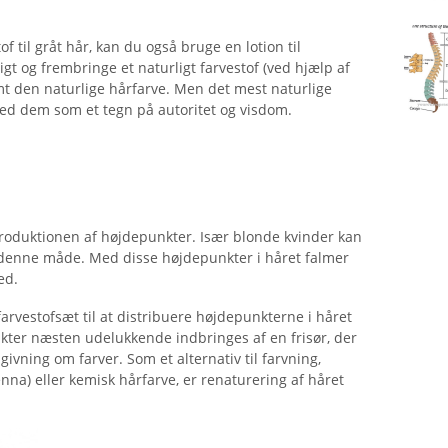
of til gråt hår, kan du også bruge en lotion til
gt og frembringe et naturligt farvestof (ved hjælp af
emt den naturlige hårfarve. Men det mest naturlige
med dem som et tegn på autoritet og visdom.
ntroduktionen af ​​højdepunkter. Især blonde kvinder kan
å denne måde. Med disse højdepunkter i håret falmer
ed.
arvestofsæt til at distribuere højdepunkterne i håret
nkter næsten udelukkende indbringes af en frisør, der
vning om farver. Som et alternativ til farvning,
na) eller kemisk hårfarve, er renaturering af håret