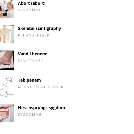
Abort (abort)
SYGDOMME
Skeletal scintigraphy
BEHANDLINGER
Vand i benene
SYMPTOMER
Tebipenem
AKTIVE INGREDIENSER
Hirschsprungs sygdom
SYGDOMME