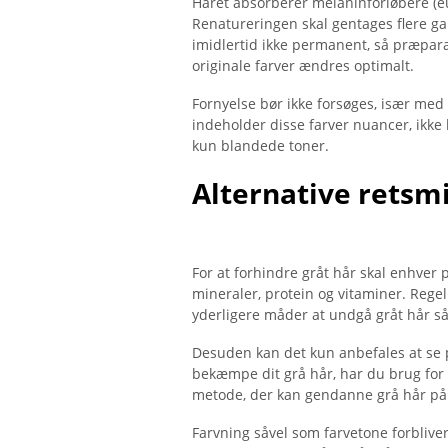
Håret absorberer melaninforløbere (e
Renatureringen skal gentages flere gan
imidlertid ikke permanent, så præpara
originale farver ændres optimalt.
Fornyelse bør ikke forsøges, især med 
indeholder disse farver nuancer, ikke 
kun blandede toner.
Alternative retsm
For at forhindre gråt hår skal enhver
mineraler, protein og vitaminer. Regel
yderligere måder at undgå gråt hår s
Desuden kan det kun anbefales at se p
bekæmpe dit grå hår, har du brug for
metode, der kan gendanne grå hår på
Farvning såvel som farvetone forbliver