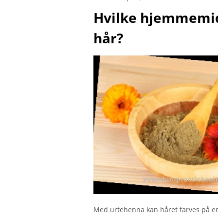
Hvilke hjemmemid
hår?
Med urtehenna kan håret farves på en