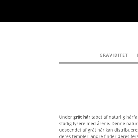
GRAVIDITET
Under
gråt hår
tabet af naturlig hårfa
stadig lysere med årene. Denne naturl
udseendet af gråt hår kan distribuere
deres templer, andre finder deres førs