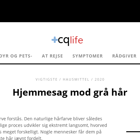
DYR OG PETS-
AT REJSE
SYMPTOMER
RÅDGIVER
VIGTIGSTE
/
HAUSMITTEL
/ 2020
Hjemmesag mod grå hår
rve forstås. Den naturlige hårfarve bliver således
ige proces udvikler sig ekstremt langsomt, hvorved
s meget forskelligt. Nogle mennesker får dem på
te hår jævnt fordelt.