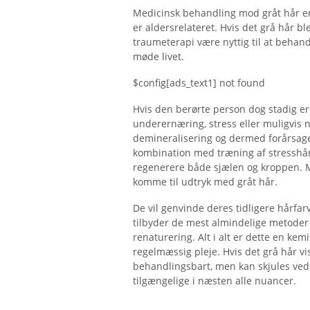
Medicinsk behandling mod gråt hår er 
er aldersrelateret. Hvis det grå hår bl
traumeterapi være nyttig til at behandl
møde livet.
$config[ads_text1] not found
Hvis den berørte person dog stadig e
underernæring, stress eller muligvis n
demineralisering og dermed forårsaget
kombination med træning af stresshånd
regenerere både sjælen og kroppen. M
komme til udtryk med gråt hår.
De vil genvinde deres tidligere hårfar
tilbyder de mest almindelige metoder 
renaturering. Alt i alt er dette en ke
regelmæssig pleje. Hvis det grå hår vi
behandlingsbart, men kan skjules ved 
tilgængelige i næsten alle nuancer.