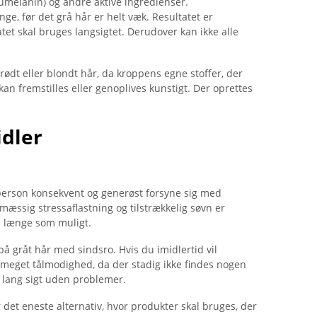
umelanin) og andre aktive ingredienser.
ge, før det grå hår er helt væk. Resultatet er
tet skal bruges langsigtet. Derudover kan ikke alle
rødt eller blondt hår, da kroppens egne stoffer, der
kan fremstilles eller genoplives kunstigt. Der oprettes
idler
 person konsekvent og generøst forsyne sig med
mæssig stressaflastning og tilstrækkelig søvn er
å længe som muligt.
å gråt hår med sindsro. Hvis du imidlertid vil
 meget tålmodighed, da der stadig ikke findes nogen
 lang sigt uden problemer.
 det eneste alternativ, hvor produkter skal bruges, der