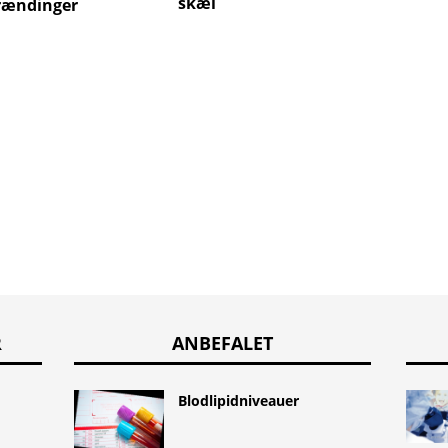
skæl
rændinger
R
ANBEFALET
Blodlipidniveauer