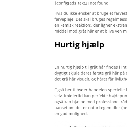
$config[ads_text2] not found
Hvis du ikke ønsker at bruge et farvest
farvepleje. Det skal bruges regelmæssi
en kemisk reaktion), der ligner ekstr
middel mod gråt hår er at blive ven 
Hurtig hjælp
En hurtig hjælp til gråt hår findes i i
dygtigt skjule deres første grå hår p
det grå hår visuelt, og håret får livligh
Også her tilbyder handelen specielle f
selv. Imidlertid kan perfekte højdepu
også kan hjælpe med professionel rådgi
uanset om det er naturlægemidler (hen
en god mulighed.