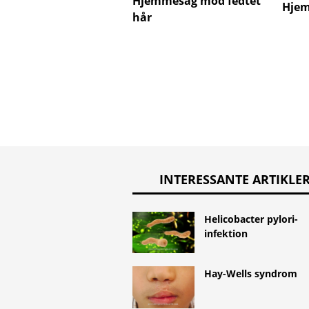
Hjemmesag mod fedtet
Hje
hår
INTERESSANTE ARTIKLE
Helicobacter pylori-
infektion
Hay-Wells syndrom