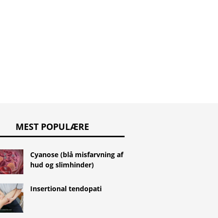
Hjemmesag mod diarré
esag mod
Hjemmes
tikk
skæg
MEST POPULÆRE
Cyanose (blå misfarvning af
hud og slimhinder)
Insertional tendopati