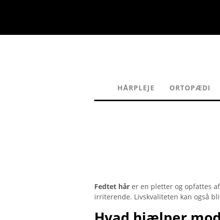
HÅRPLEJE
ORTOPÆDI
Fedtet hår
er en pletter og opfattes 
irriterende. Livskvaliteten kan også bl
Hvad hjælper mod 