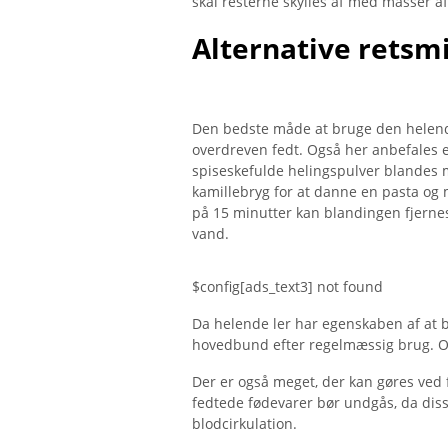
skal resterne skylles af med masser af
Alternative retsm
Den bedste måde at bruge den helende
overdreven fedt. Også her anbefales e
spiseskefulde helingspulver blandes m
kamillebryg for at danne en pasta og
på 15 minutter kan blandingen fjernes
vand.
$config[ads_text3] not found
Da helende ler har egenskaben af ​​at b
hovedbund efter regelmæssig brug. Og 
Der er også meget, der kan gøres ved
fedtede fødevarer bør undgås, da dis
blodcirkulation.