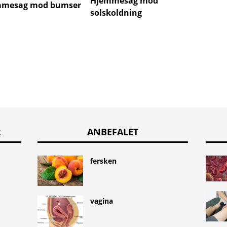
Hjemmesag mod
Hjemm
mmesag mod bumser
solskoldning
vepses
R
ANBEFALET
fersken
vagina