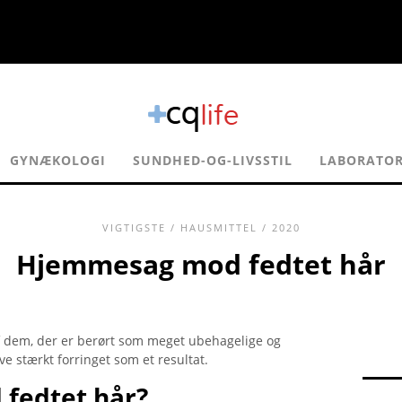
GYNÆKOLOGI
SUNDHED-OG-LIVSSTIL
LABORATOR
VIGTIGSTE
/
HAUSMITTEL
/ 2020
Hjemmesag mod fedtet hår
af dem, der er berørt som meget ubehagelige og
ive stærkt forringet som et resultat.
fedtet hår?