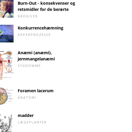
Burn-Out - konsekvenser og
retsmidler for de berørte
RÅDGIVER
Konkurrencehæmning
KRPERPROZESSE
Anæmi (anæmi),
jernmangelanæmi
SYGDOMME
Foramen lacerum
ANATOMI
madder
LÆGEPLANTER