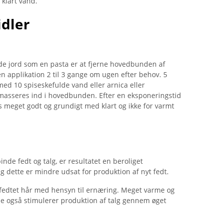
 klart vand.
idler
 jord som en pasta er at fjerne hovedbunden af ​​
n applikation 2 til 3 gange om ugen efter behov. 5
ed 10 spiseskefulde vand eller arnica eller
 masseres ind i hovedbunden. Efter en eksponeringstid
 meget godt og grundigt med klart og ikke for varmt
inde fedt og talg, er resultatet en beroliget
dette er mindre udsat for produktion af nyt fedt.
 fedtet hår med hensyn til ernæring. Meget varme og
se også stimulerer produktion af talg gennem øget