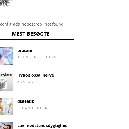
config[ads_neboscreb] not found
MEST BESØGTE
procain
AKTIVE INGREDIENSER
Hypoglossal nerve
ANATOMI
diætetik
BEHANDLINGER
Lav modstandsdygtighed