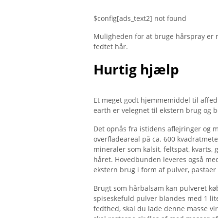
$config[ads_text2] not found
Muligheden for at bruge hårspray er 
fedtet hår.
Hurtig hjælp
Et meget godt hjemmemiddel til affed
earth er velegnet til ekstern brug og b
Det opnås fra istidens aflejringer og m
overfladeareal på ca. 600 kvadratmeter
mineraler som kalsit, feltspat, kvarts
håret. Hovedbunden leveres også med 
ekstern brug i form af pulver, pastaer
Brugt som hårbalsam kan pulveret køb
spiseskefuld pulver blandes med 1 lit
fedthed, skal du lade denne masse virke 