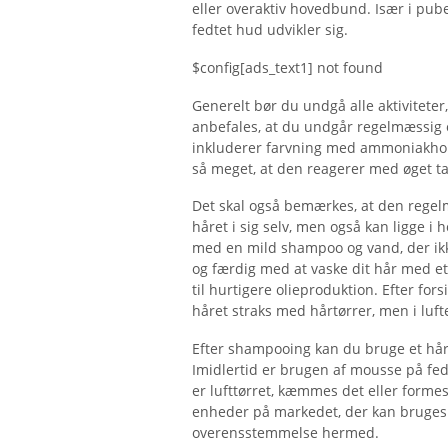
eller overaktiv hovedbund. Især i pube
fedtet hud udvikler sig.
$config[ads_text1] not found
Generelt bør du undgå alle aktivitete
anbefales, at du undgår regelmæssig 
inkluderer farvning med ammoniakhol
så meget, at den reagerer med øget t
Det skal også bemærkes, at den regelm
håret i sig selv, men også kan ligge i
med en mild shampoo og vand, der ikke
og færdig med at vaske dit hår med e
til hurtigere olieproduktion. Efter fors
håret straks med hårtørrer, men i luft
Efter shampooing kan du bruge et hårin
Imidlertid er brugen af ​​mousse på fed
er lufttørret, kæmmes det eller formes
enheder på markedet, der kan bruges t
overensstemmelse hermed.