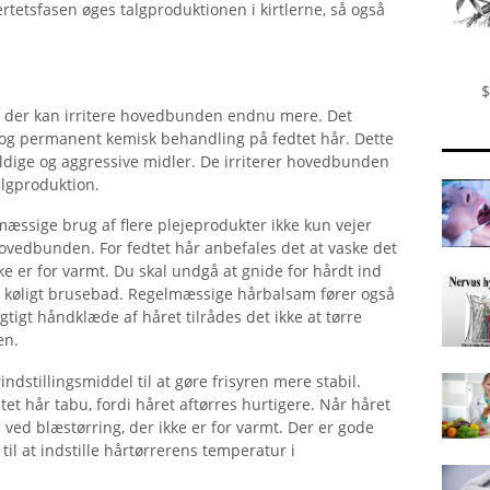
rtetsfasen øges talgproduktionen i kirtlerne, så også
$
r, der kan irritere hovedbunden endnu mere. Det
og permanent kemisk behandling på fedtet hår. Dette
dige og aggressive midler. De irriterer hovedbunden
algproduktion.
æssige brug af flere plejeprodukter ikke kun vejer
 hovedbunden. For fedtet hår anbefales det at vaske det
 er for varmt. Du skal undgå at gnide for hårdt ind
t køligt brusebad. Regelmæssige hårbalsam fører også
igtigt håndklæde af håret tilrådes det ikke at tørre
en.
dstillingsmiddel til at gøre frisyren mere stabil.
tet hår tabu, fordi håret aftørres hurtigere. Når håret
 ved blæstørring, der ikke er for varmt. Der er gode
il at indstille hårtørrerens temperatur i