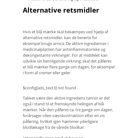
Alternative retsmidler
Hvis et blå mærke skal bekæmpes ved hjælp af
alternative retsmidler, kan de berørte for
eksempel bruge arnica. De aktive ingredienser i
medicinalplanten har antiinflammatoriske og
dekongestante virkninger. For at middelet kan
udvikle sin beroligende virkning, skal det påføres
et blå mærker flere gange om dagen, for eksempel
i form af cremer eller geler.
$config[ads_text3] not found
Takket være den aktive ingrediens tannin er det
også i stand til at fremskynde helingen af ​​blå
mærker. Når den påføres ca. tre gange om dagen,
forårsager olien vævskontraktion efter en vis
påføring, hvilket igen hæmmer yderligere
blodlækage fra de sårede blodkar.