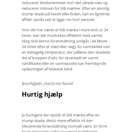
reducerer blodstrømmen ind i det sårede væv og
reducerer risikoen for blå mærker. Efter en alvorlig
stump skade på benet eller foden, kan en lignende
effekt opnås ved at ligge i en kort periode.
Hvis der har været et blå mærke i mere end ca. 24
timer, kan det modvirkes effektivt med varme
(dog skal denne foranstaltning undgås i de første
24 timer efter et stød eller slag): En varmekilde ved
en behagelig temperatur, der påføres den skadede
del af kroppen (f.eks. for eksempel en varmt
vandflaske eller en varmepude) kan fremskynde
opløsningen af ​​blokeret blod.
$config[ads_text2] not found
Hurtig hjælp
Jo hurtigere der opstår et blå mærke efter en
stump skade, desto mere effektiv vil den
tilsvarende foranstaltning normalt være. En form
for hurtig hjælp er for eksempel øjeblikkelig