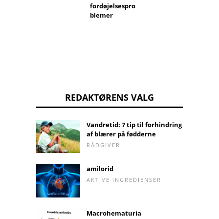
Hjemm
fordøjelsespro
til næ
blemer
REDAKTØRENS VALG
Vandretid: 7 tip til forhindring
af blærer på fødderne
RÅDGIVER
amilorid
AKTIVE INGREDIENSER
Macrohematuria