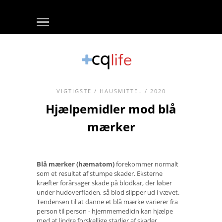
VIGTIGSTE
/
HAUSMITTEL
/ 2020
Hjælpemidler mod blå
mærker
Blå mærker (hæmatom)
forekommer normalt
som et resultat af stumpe skader. Eksterne
kræfter forårsager skade på blodkar, der løber
under hudoverfladen, så blod slipper ud i vævet.
Tendensen til at danne et blå mærke varierer fra
person til person - hjemmemedicin kan hjælpe
med at lindre forskellige stadier af skader.