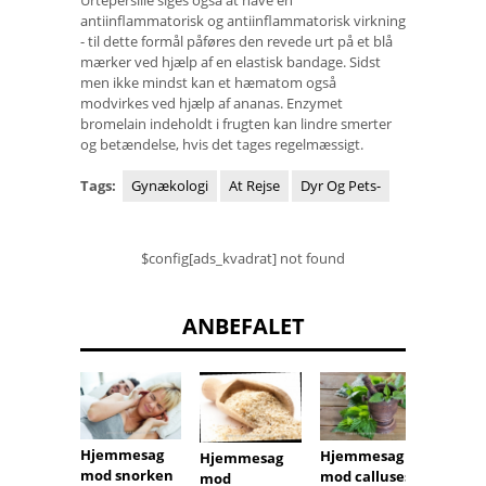
Urtepersille siges også at have en
antiinflammatorisk og antiinflammatorisk virkning
- til dette formål påføres den revede urt på et blå
mærker ved hjælp af en elastisk bandage. Sidst
men ikke mindst kan et hæmatom også
modvirkes ved hjælp af ananas. Enzymet
bromelain indeholdt i frugten kan lindre smerter
og betændelse, hvis det tages regelmæssigt.
Tags:
Gynækologi
At Rejse
Dyr Og Pets-
$config[ads_kvadrat] not found
ANBEFALET
Hjemmesag
Hjemmesag
Hjemmesag
mod snorken
mod calluses
mod