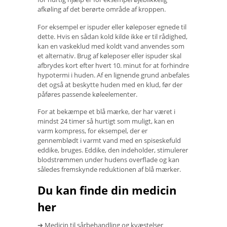
afkøling af det berørte område af kroppen.
For eksempel er ispuder eller køleposer egnede til
dette. Hvis en sådan kold kilde ikke er til rådighed,
kan en vaskeklud med koldt vand anvendes som
et alternativ. Brug af køleposer eller ispuder skal
afbrydes kort efter hvert 10. minut for at forhindre
hypotermi i huden. Af en lignende grund anbefales
det også at beskytte huden med en klud, før der
påføres passende køleelementer.
For at bekæmpe et blå mærke, der har været i
mindst 24 timer så hurtigt som muligt, kan en
varm kompress, for eksempel, der er
gennemblødt i varmt vand med en spiseskefuld
eddike, bruges. Eddike, den indeholder, stimulerer
blodstrømmen under hudens overflade og kan
således fremskynde reduktionen af ​​blå mærker.
Du kan finde din medicin
her
➔ Medicin til sårbehandling og kvæstelser