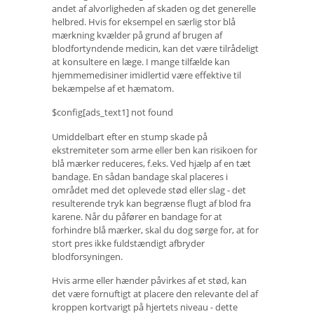
andet af alvorligheden af ​​skaden og det generelle
helbred. Hvis for eksempel en særlig stor blå
mærkning kvælder på grund af brugen af ​​
blodfortyndende medicin, kan det være tilrådeligt
at konsultere en læge. I mange tilfælde kan
hjemmemedisiner imidlertid være effektive til
bekæmpelse af et hæmatom.
$config[ads_text1] not found
Umiddelbart efter en stump skade på
ekstremiteter som arme eller ben kan risikoen for
blå mærker reduceres, f.eks. Ved hjælp af en tæt
bandage. En sådan bandage skal placeres i
området med det oplevede stød eller slag - det
resulterende tryk kan begrænse flugt af blod fra
karene. Når du påfører en bandage for at
forhindre blå mærker, skal du dog sørge for, at for
stort pres ikke fuldstændigt afbryder
blodforsyningen.
Hvis arme eller hænder påvirkes af et stød, kan
det være fornuftigt at placere den relevante del af
kroppen kortvarigt på hjertets niveau - dette