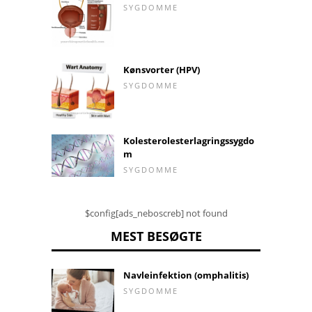
SYGDOMME
Kønsvorter (HPV)
SYGDOMME
Kolesterolesterlagringssygdo
m
SYGDOMME
$config[ads_neboscreb] not found
MEST BESØGTE
Navleinfektion (omphalitis)
SYGDOMME