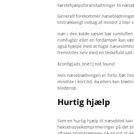
Førstehjælpsforanstaltninger til næsebl
Generelt forekommer næseblødninger s
tilstrækkeligt indtag af mindst 2 liter
Især i den kolde sæson bør rumluften 
rumfugter eller en fordamper kan vær
også hjælpe med at fugte næseslimhin
fremstilles selv med en teskefuld salt 
$config[ads_text1] not found
Hvis næseblødningen er forbi, bør hos
mindste i kort tid, da ellers kan blød
blodprop.
Hurtig hjælp
Som en hurtig hjælp til næseblod kan 
heksehasselkomprimeringer på det bl
aftager blodstrømmen på grund af de