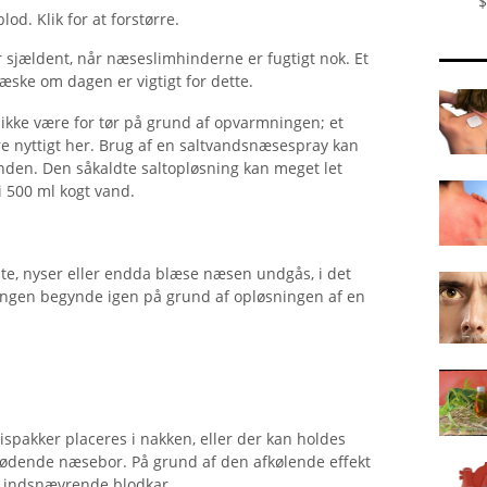
$
od. Klik for at forstørre.
jældent, når næseslimhinderne er fugtigt nok. Et
 væske om dagen er vigtigt for dette.
ikke være for tør på grund af opvarmningen; et
e nyttigt her. Brug af en saltvandsnæsespray kan
den. Den såkaldte saltopløsning kan meget let
i 500 ml kogt vand.
te, nyser eller endda blæse næsen undgås, i det
ningen begynde igen på grund af opløsningen af ​​en
ispakker placeres i nakken, eller der kan holdes
ødende næsebor. På grund af den afkølende effekt
 indsnævrende blodkar.