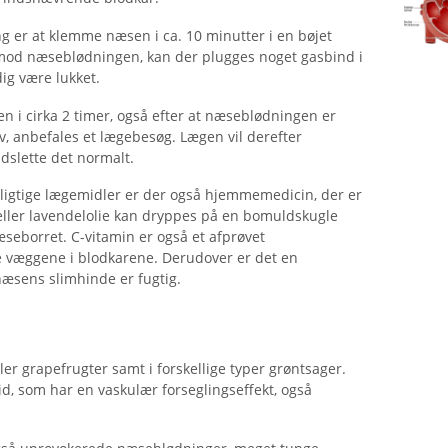
 er at klemme næsen i ca. 10 minutter i en bøjet
r mod næseblødningen, kan der plugges noget gasbind i
ig være lukket.
en i cirka 2 timer, også efter at næseblødningen er
v, anbefales et lægebesøg. Lægen vil derefter
dslette det normalt.
pligtige lægemidler er der også hjemmemedicin, der er
/ eller lavendelolie kan dryppes på en bomuldskugle
æseborret. C-vitamin er også et afprøvet
e væggene i blodkarene. Derudover er det en
 næsens slimhinde er fugtig.
ller grapefrugter samt i forskellige typer grøntsager.
d, som har en vaskulær forseglingseffekt, også