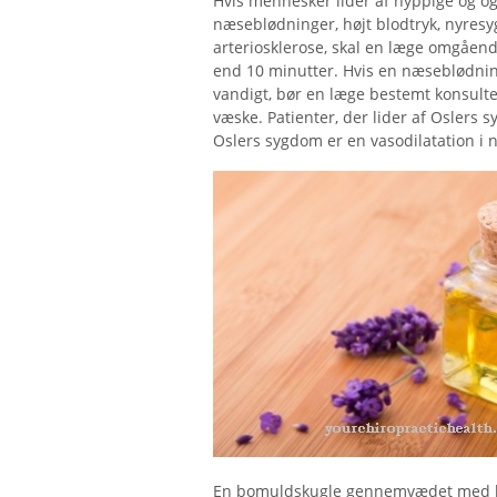
Hvis mennesker lider af hyppige og 
næseblødninger, højt blodtryk, nyresy
arteriosklerose, skal en læge omgåen
end 10 minutter. Hvis en næseblødning 
vandigt, bør en læge bestemt konsulte
væske. Patienter, der lider af Oslers
Oslers sygdom er en vasodilatation i n
En bomuldskugle gennemvædet med lave