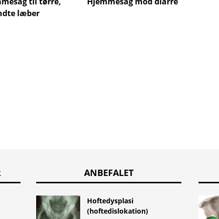
Hjemm
mesag til tørre,
Hjemmesag mod diarré
ånden
dte læber
R
ANBEFALET
Hoftedysplasi
(hoftedislokation)