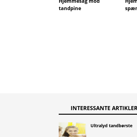
Hjemmesag mod
Hjem
tandpine
spæn
INTERESSANTE ARTIKLE
Ultralyd tandbørste