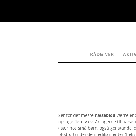
RÅDGIVER
AKTI
Ser for det meste
næseblod
værre end
opsuge flere væv. Årsagerne til næse
(især hos små børn, også genstande, d
blodfortyndende medikamenter (f.eks.