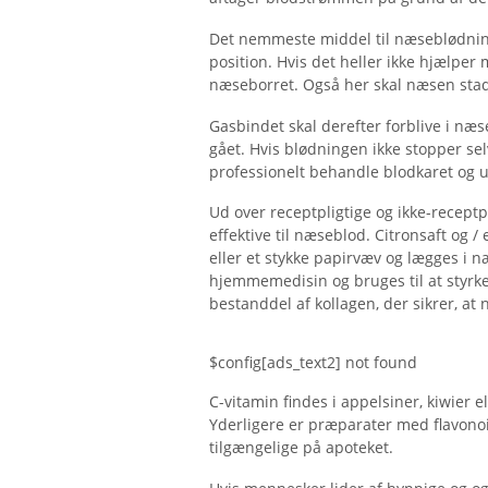
Det nemmeste middel til næseblødning
position. Hvis det heller ikke hjælpe
næseborret. Også her skal næsen stad
Gasbindet skal derefter forblive i næs
gået. Hvis blødningen ikke stopper sel
professionelt behandle blodkaret og u
Ud over receptpligtige og ikke-recept
effektive til næseblod. Citronsaft og 
eller et stykke papirvæv og lægges i n
hjemmemedisin og bruges til at styrk
bestanddel af kollagen, der sikrer, at
$config[ads_text2] not found
C-vitamin findes i appelsiner, kiwier e
Yderligere er præparater med flavonoi
tilgængelige på apoteket.