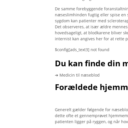
De samme forebyggende foranstaltning
næseslimhinden fugtig eller spise en
sygdom kan patienter med sclerotera
Det observeres, at især ældre mennesk
hovedsageligt, at blodkarene bliver s
internist kan angives her for at rett
$config[ads_text3] not found
Du kan finde din 
➔ Medicin til næseblod
Forældede hjemme
Generelt gælder følgende for næseblod:
dette ofte et gennemprøvet hjemmemedi
patienten ligger på ryggen, og når hov