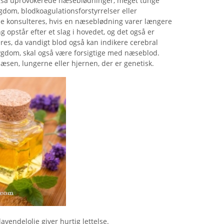
også uprovokerede næseblødninger, meget tunge
gdom, blodkoagulationsforstyrrelser eller
de konsulteres, hvis en næseblødning varer længere
opstår efter et slag i hovedet, og det også er
res, da vandigt blod også kan indikere cerebral
 sygdom, skal også være forsigtige med næseblod.
æsen, lungerne eller hjernen, der er genetisk.
ndelolie giver hurtig lettelse.