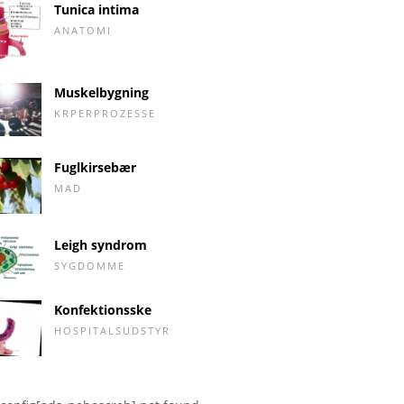
Tunica intima
ANATOMI
Muskelbygning
KRPERPROZESSE
Fuglkirsebær
MAD
Leigh syndrom
SYGDOMME
Konfektionsske
HOSPITALSUDSTYR