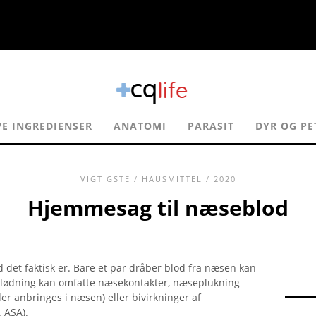
VE INGREDIENSER
ANATOMI
PARASIT
DYR OG PE
VIGTIGSTE
/
HAUSMITTEL
/ 2020
Hjemmesag til næseblod
 det faktisk er. Bare et par dråber blod fra næsen kan
blødning kan omfatte næsekontakter, næseplukning
er anbringes i næsen) eller bivirkninger af
 ASA).