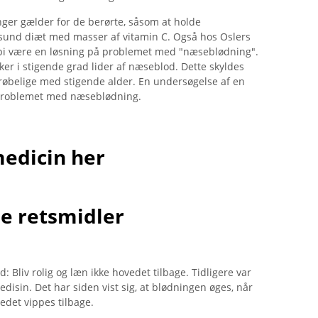
er gælder for de berørte, såsom at holde
 sund diæt med masser af vitamin C. Også hos Oslers
pi være en løsning på problemet med "næseblødning".
er i stigende grad lider af næseblod. Dette skyldes
krøbelige med stigende alder. En undersøgelse af en
e problemet med næseblødning.
medicin her
 retsmidler
 Bliv rolig og læn ikke hovedet tilbage. Tidligere var
sin. Det har siden vist sig, at blødningen øges, når
edet vippes tilbage.