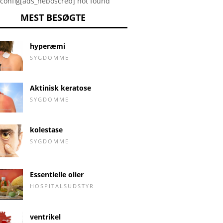
config[ads_neboscreb] not found
MEST BESØGTE
hyperæmi
SYGDOMME
Aktinisk keratose
SYGDOMME
kolestase
SYGDOMME
Essentielle olier
HOSPITALSUDSTYR
ventrikel