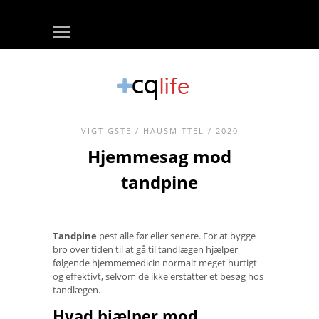
VIGTIGSTE
/
HAUSMITTEL
/ 2020
Hjemmesag mod
tandpine
Tandpine
pest alle før eller senere. For at bygge
bro over tiden til at gå til tandlægen hjælper
følgende hjemmemedicin normalt meget hurtigt
og effektivt, selvom de ikke erstatter et besøg hos
tandlægen.
Hvad hjælper mod