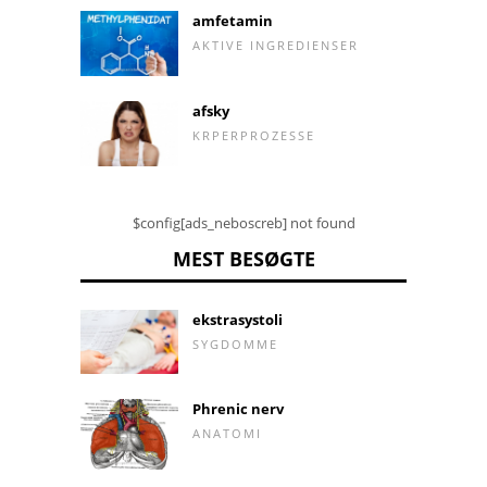
amfetamin
AKTIVE INGREDIENSER
afsky
KRPERPROZESSE
$config[ads_neboscreb] not found
MEST BESØGTE
ekstrasystoli
SYGDOMME
Phrenic nerv
ANATOMI