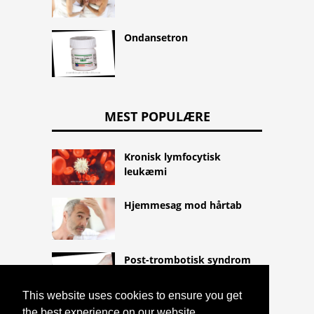
Ondansetron
MEST POPULÆRE
Kronisk lymfocytisk
leukæmi
Hjemmesag mod hårtab
Post-trombotisk syndrom
This website uses cookies to ensure you get
the best experience on our website.