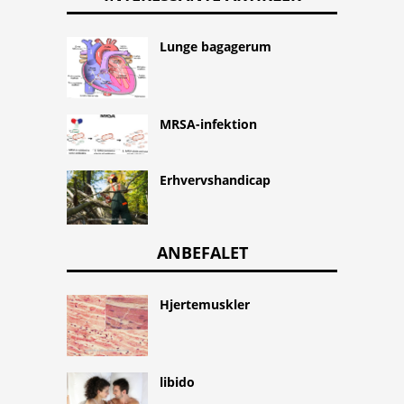
Lunge bagagerum
MRSA-infektion
Erhvervshandicap
ANBEFALET
Hjertemuskler
libido