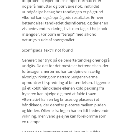
Ibuprofen hjælper for eksempel normalt efter
nogle få minutter og bør være nok, indtil det
uundgåelige besøg hos tandlægen er på grund.
Alkohol kan også opnå gode resultater: Enhver
betændelse i tandkødet desinficeres, og der er en
vis bedøvende virkning, hvis den tages i høje nok
mængder. For børn er "terapi" med alkohol
naturligvis ude af spørgsmålet.
$config[ads_text1] not found
Generelt bør tryk på de berørte tandregioner også
undgås. Da det for det meste er betændelsen, der
forårsager smerterne, har tandpine en særlig
alvorlig virkning om natten: Sengens varme
opmuntrer til spredning af betændelsen. Liggende
på et koldt håndklæde eller en kold pakning fra
fryseren kan hjælpe dig med at falde i søvn.
Alternativt kan en løg knuses og placeres i et
håndklæde, der derefter placeres mellem puden
og kinden. Olierne fra løgen har en lidt bedøvende
virkning, men vandige øjne kan forekomme som
en ulempe.
Uanset den kortvarige terapi, kan en kur ikke