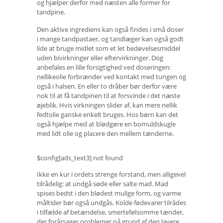
og hjælper derfor med næsten alle former for
tandpine.
Den aktive ingrediens kan også findes i små doser
i mange tandpastaer, og tandlæger kan også godt
lide at bruge midlet som et let bedøvelsesmiddel
uden bivirkninger eller eftervirkninger. Dog
anbefales en lille forsigtighed ved doseringen:
nellikeolie forbrænder ved kontakt med tungen og
også i halsen. En eller to dråber bør derfor være
nok til at få tandpinen til at forsvinde i det næste
øjeblik. Hvis virkningen slider af, kan mere nellik
fedtolie ganske enkelt bruges. Hos børn kan det
også hjælpe med at blødgøre en bomuldskugle
med lidt olie og placere den mellem tænderne.
$config[ads_text3] not found
Ikke en kur i ordets strenge forstand, men alligevel
tilrådelig: at undgå søde eller salte mad. Mad
spises bedst i den blødest mulige form, og varme
måltider bør også undgås. Kolde fødevarer tilrådes
i tilfælde af betændelse, smertefølsomme tænder,
der forårsager problemer på grund af den lavere