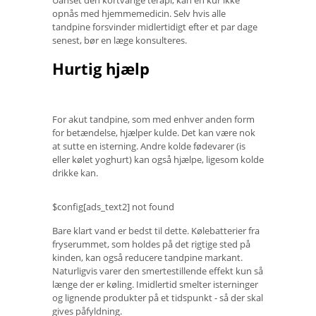
opnås med hjemmemedicin. Selv hvis alle
tandpine forsvinder midlertidigt efter et par dage
senest, bør en læge konsulteres.
Hurtig hjælp
For akut tandpine, som med enhver anden form
for betændelse, hjælper kulde. Det kan være nok
at sutte en isterning. Andre kolde fødevarer (is
eller kølet yoghurt) kan også hjælpe, ligesom kolde
drikke kan.
$config[ads_text2] not found
Bare klart vand er bedst til dette. Kølebatterier fra
fryserummet, som holdes på det rigtige sted på
kinden, kan også reducere tandpine markant.
Naturligvis varer den smertestillende effekt kun så
længe der er køling. Imidlertid smelter isterninger
og lignende produkter på et tidspunkt - så der skal
gives påfyldning.