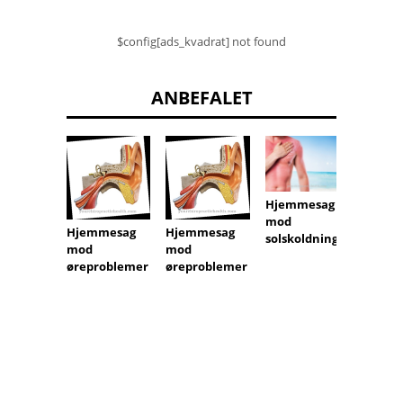
$config[ads_kvadrat] not found
ANBEFALET
Hjemmesag
Hjemm
mod
mod t
Hjemmesag
Hjemmesag
solskoldning
mod
mod
øreproblemer
øreproblemer