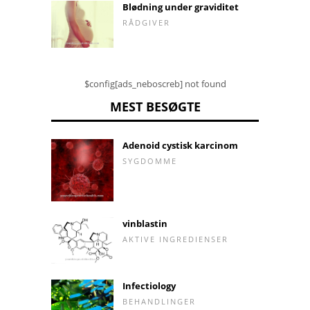
Blødning under graviditet
RÅDGIVER
$config[ads_neboscreb] not found
MEST BESØGTE
Adenoid cystisk karcinom
SYGDOMME
vinblastin
AKTIVE INGREDIENSER
Infectiology
BEHANDLINGER