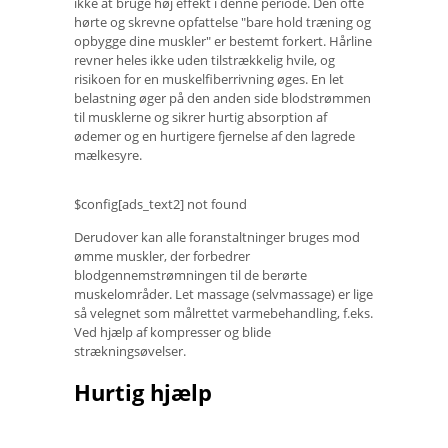
ikke at bruge høj effekt i denne periode. Den ofte
hørte og skrevne opfattelse "bare hold træning og
opbygge dine muskler" er bestemt forkert. Hårline
revner heles ikke uden tilstrækkelig hvile, og
risikoen for en muskelfiberrivning øges. En let
belastning øger på den anden side blodstrømmen
til musklerne og sikrer hurtig absorption af
ødemer og en hurtigere fjernelse af den lagrede
mælkesyre.
$config[ads_text2] not found
Derudover kan alle foranstaltninger bruges mod
ømme muskler, der forbedrer
blodgennemstrømningen til de berørte
muskelområder. Let massage (selvmassage) er lige
så velegnet som målrettet varmebehandling, f.eks.
Ved hjælp af kompresser og blide
strækningsøvelser.
Hurtig hjælp