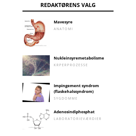
REDAKTØRENS VALG
Mavesyre
ANATOMI
Nukleinsyremetabolisme
KRPERPROZESSE
Impingement syndrom
(flaskehalssyndrom)
SYGDOMME
Adenosindiphosphat
LABORATORIEVÆRDIER