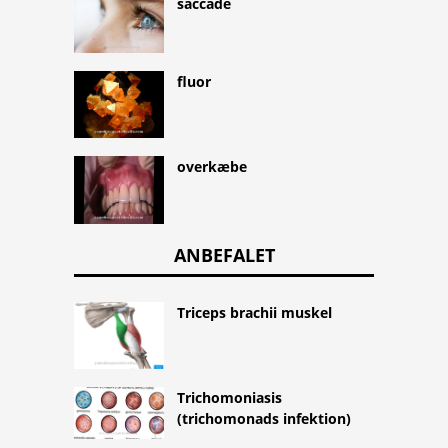
saccade
fluor
overkæbe
ANBEFALET
Triceps brachii muskel
Trichomoniasis
(trichomonads infektion)