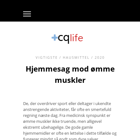
VIGTIGSTE
/
HAUSMITTEL
/ 2020
Hjemmesag mod ømme
muskler
De, der overdriver sport eller deltager i ukendte
anstrengende aktiviteter, får ofte en smertefuld
regning næste dag. Fra medicinsk synspunkt er
ømme muskler ikke truende, men alligevel
ekstremt ubehagelige. De gode gamle
hjemmemidler er ofte en lettelse i dette tilfælde og
fungerer mindst så godt som dyre salver.