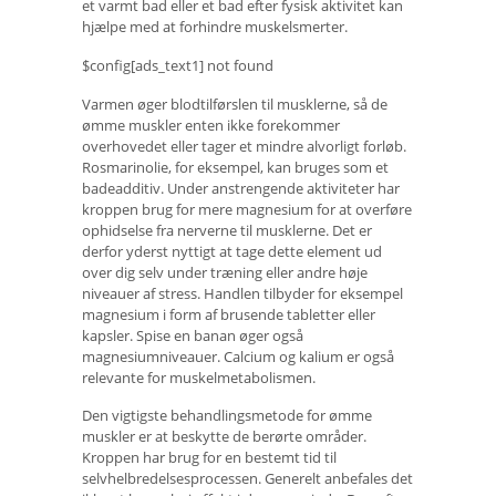
et varmt bad eller et bad efter fysisk aktivitet kan
hjælpe med at forhindre muskelsmerter.
$config[ads_text1] not found
Varmen øger blodtilførslen til musklerne, så de
ømme muskler enten ikke forekommer
overhovedet eller tager et mindre alvorligt forløb.
Rosmarinolie, for eksempel, kan bruges som et
badeadditiv. Under anstrengende aktiviteter har
kroppen brug for mere magnesium for at overføre
ophidselse fra nerverne til musklerne. Det er
derfor yderst nyttigt at tage dette element ud
over dig selv under træning eller andre høje
niveauer af stress. Handlen tilbyder for eksempel
magnesium i form af brusende tabletter eller
kapsler. Spise en banan øger også
magnesiumniveauer. Calcium og kalium er også
relevante for muskelmetabolismen.
Den vigtigste behandlingsmetode for ømme
muskler er at beskytte de berørte områder.
Kroppen har brug for en bestemt tid til
selvhelbredelsesprocessen. Generelt anbefales det