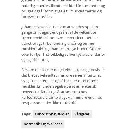
gnider alkohol. Arnica har været kendt som en
naturlig smertestillende middel i århundreder og
bruges også i form af gelé til muskelsmerter og
forrevne muskler.
Johanneskrueolie, der kan anvendes op til tre
gange om dagen, er også et af de velkendte
hjemmemiddel mod ømme muskler. Det har
været brugt til behandling af sår og ømme
muskler i aldre. Johannesurt gør huden følsom
over for lys. Tilstrækkelig solbeskyttelse er derfor
vigtig efter brug.
Selvom der ikke er noget videnskabeligt bevis, er
det blevet bekræftet i mindre serier af tests, at
syrlig kirsebærjuice også hjælper mod ømme
muskler. En undersøgelse på et amerikansk
universitet fandt også, at smerten hos
kaffedrikkere efter to dage var mindre end hos
testpersoner, der ikke drak kaffe.
Tags:
Laboratorieværdier
Rådgiver
Kosmetik Og-Wellness