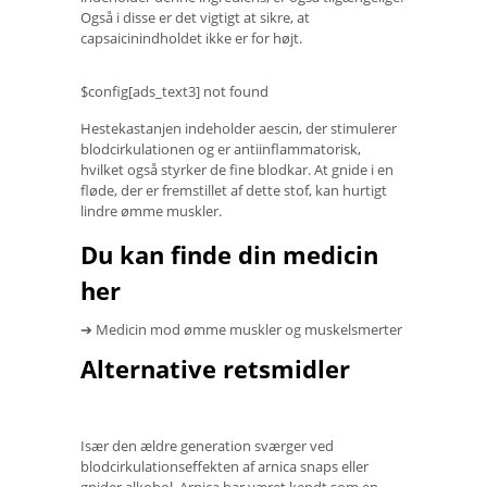
Også i disse er det vigtigt at sikre, at
capsaicinindholdet ikke er for højt.
$config[ads_text3] not found
Hestekastanjen indeholder aescin, der stimulerer
blodcirkulationen og er antiinflammatorisk,
hvilket også styrker de fine blodkar. At gnide i en
fløde, der er fremstillet af dette stof, kan hurtigt
lindre ømme muskler.
Du kan finde din medicin
her
➔ Medicin mod ømme muskler og muskelsmerter
Alternative retsmidler
Især den ældre generation sværger ved
blodcirkulationseffekten af ​​arnica snaps eller