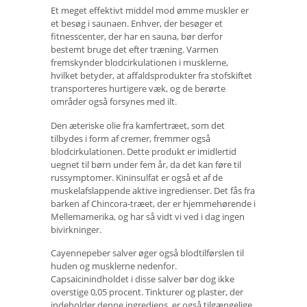
Et meget effektivt middel mod ømme muskler er
et besøg i saunaen. Enhver, der besøger et
fitnesscenter, der har en sauna, bør derfor
bestemt bruge det efter træning. Varmen
fremskynder blodcirkulationen i musklerne,
hvilket betyder, at affaldsprodukter fra stofskiftet
transporteres hurtigere væk, og de berørte
områder også forsynes med ilt.
Den æteriske olie fra kamfertræet, som det
tilbydes i form af cremer, fremmer også
blodcirkulationen. Dette produkt er imidlertid
uegnet til børn under fem år, da det kan føre til
russymptomer. Kininsulfat er også et af de
muskelafslappende aktive ingredienser. Det fås fra
barken af ​​Chincora-træet, der er hjemmehørende i
Mellemamerika, og har så vidt vi ved i dag ingen
bivirkninger.
Cayennepeber salver øger også blodtilførslen til
huden og musklerne nedenfor.
Capsaicinindholdet i disse salver bør dog ikke
overstige 0,05 procent. Tinkturer og plaster, der
indeholder denne ingrediens, er også tilgængelige.