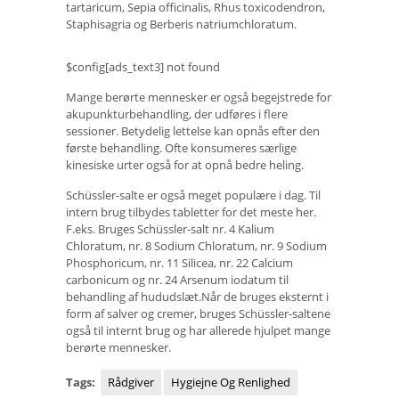
tartaricum, Sepia officinalis, Rhus toxicodendron,
Staphisagria og Berberis natriumchloratum.
$config[ads_text3] not found
Mange berørte mennesker er også begejstrede for
akupunkturbehandling, der udføres i flere
sessioner. Betydelig lettelse kan opnås efter den
første behandling. Ofte konsumeres særlige
kinesiske urter også for at opnå bedre heling.
Schüssler-salte er også meget populære i dag. Til
intern brug tilbydes tabletter for det meste her.
F.eks. Bruges Schüssler-salt nr. 4 Kalium
Chloratum, nr. 8 Sodium Chloratum, nr. 9 Sodium
Phosphoricum, nr. 11 Silicea, nr. 22 Calcium
carbonicum og nr. 24 Arsenum iodatum til
behandling af hududslæt.Når de bruges eksternt i
form af salver og cremer, bruges Schüssler-saltene
også til internt brug og har allerede hjulpet mange
berørte mennesker.
Tags:
Rådgiver
Hygiejne Og Renlighed