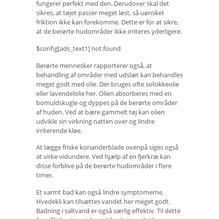
fungerer perfekt med den. Derudover skal det
sikres, at tøjet passer meget løst, så uønsket
friktion ikke kan forekomme. Dette er for at sikre,
at de berørte hudområder ikke irriteres yderligere.
$config[ads_text1] not found
Berørte mennesker rapporterer også, at
behandling af områder med udslæt kan behandles
meget godt med olie. Der bruges ofte solsikkeolie
eller lavendelolie her. Olien absorberes med en
bomuldskugle og dyppes på de berørte områder
af huden. Ved at bære gammelt tøj kan olien
udvikle sin virkning natten over og lindre
irriterende kløe.
At lægge friske korianderblade ovenpå siges også
at virke vidundere. Ved hjælp af en fjerkræ kan
disse forblive på de berørte hudområder i flere
timer.
Et varmt bad kan også lindre symptomerne.
Hvedekli kan tilsættes vandet her meget godt.
Badning i saltvand er også særlig effektiv. Til dette