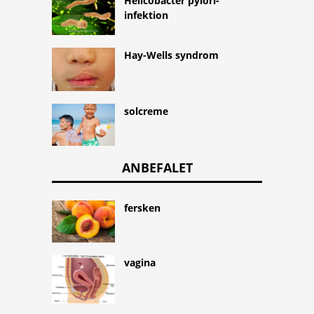
Helicobacter pylori-
infektion
Hay-Wells syndrom
solcreme
ANBEFALET
fersken
vagina