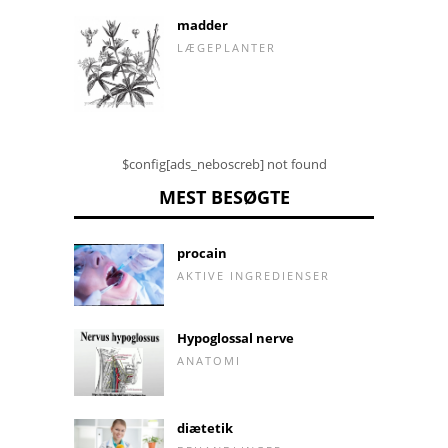
madder
LÆGEPLANTER
$config[ads_neboscreb] not found
MEST BESØGTE
procain
AKTIVE INGREDIENSER
Hypoglossal nerve
ANATOMI
diætetik