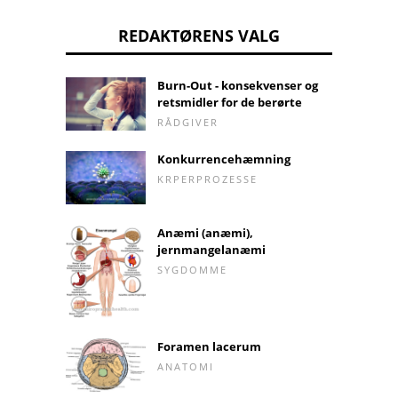
REDAKTØRENS VALG
Burn-Out - konsekvenser og
retsmidler for de berørte
RÅDGIVER
Konkurrencehæmning
KRPERPROZESSE
Anæmi (anæmi),
jernmangelanæmi
SYGDOMME
Foramen lacerum
ANATOMI