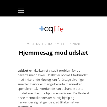
VIGTIGSTE
/
HAUSMITTEL
/ 2020
Hjemmesag mod udslæt
udslæt
er ikke kun et visuelt problem for de
berørte mennesker. Udslæt er normalt forbundet
med irriterende kløe og kan forårsage alvorlige
smerter. Derfor er mange berørte mennesker
spekulerer på, hvordan de kan behandle dette
udslæt med kendte hjemmemedisiner. De fleste af
disse mennesker ønsker hurtig hjælp og
henvender sig i stigende grad til alternative
retsmidler.