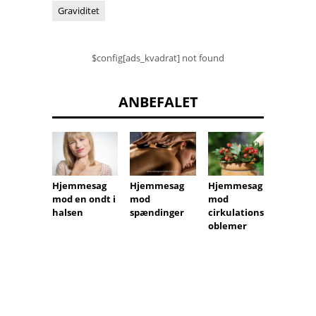
Graviditet
$config[ads_kvadrat] not found
ANBEFALET
Hjemmesag
Hjemmesag
Hjemm
Hjemmesag
mod en ondt i
mod
mod f
mod
halsen
spændinger
hud
cirkulationspr
oblemer