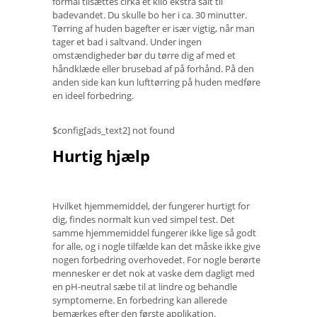
formål tilsættes cirka et kilo ekstra salt til
badevandet. Du skulle bo her i ca. 30 minutter.
Tørring af huden bagefter er især vigtig, når man
tager et bad i saltvand. Under ingen
omstændigheder bør du tørre dig af med et
håndklæde eller brusebad af på forhånd. På den
anden side kan kun lufttørring på huden medføre
en ideel forbedring.
$config[ads_text2] not found
Hurtig hjælp
Hvilket hjemmemiddel, der fungerer hurtigt for
dig, findes normalt kun ved simpel test. Det
samme hjemmemiddel fungerer ikke lige så godt
for alle, og i nogle tilfælde kan det måske ikke give
nogen forbedring overhovedet. For nogle berørte
mennesker er det nok at vaske dem dagligt med
en pH-neutral sæbe til at lindre og behandle
symptomerne. En forbedring kan allerede
bemærkes efter den første applikation.